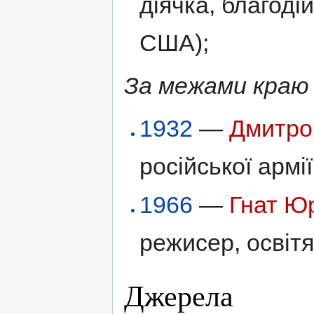
діячка, благоді
США);
За межами краю 
1932
—
Дмитро
російської армі
1966
—
Гнат Ю
режисер, освітя
Джерела