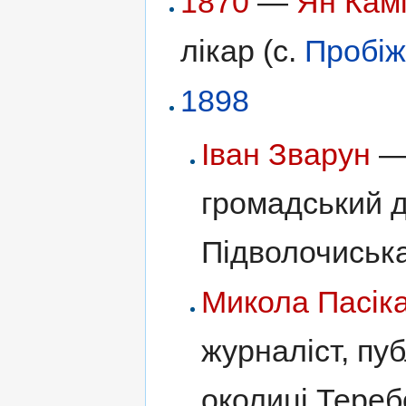
1870
—
Ян Кам
лікар (с.
Пробі
1898
Іван Зварун
— 
громадський д
Підволочиська
Микола Пасік
журналіст, пуб
околиці Теребо