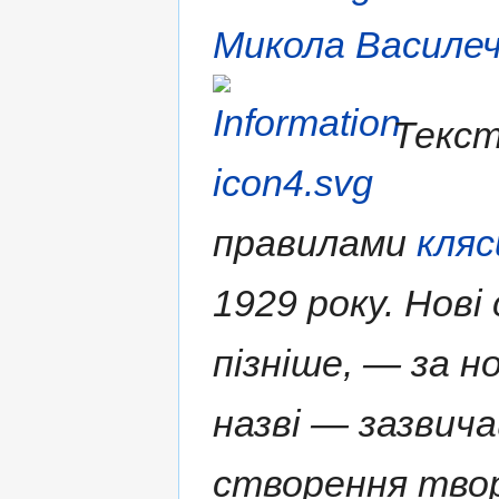
Микола Василе
Текст
правилами
кляс
1929 року. Нові
пізніше, — за н
назві — зазвича
створення твор