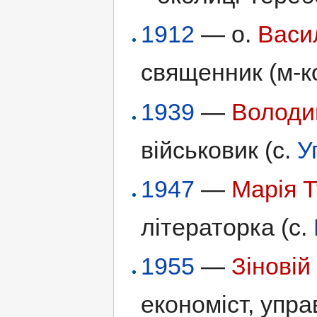
1912
— о.
Васи
священник (м-к
1939
—
Володи
військовик (с.
У
1947
—
Марія 
літераторка (с.
1955
—
Зінові
економіст, упра