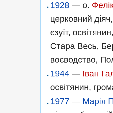
1928
— о.
Фелі
церковний діяч
єзуїт, освітянин
Стара Весь, Бер
воєводство, По
1944
—
Іван Г
освітянин, грома
1977
—
Марія 