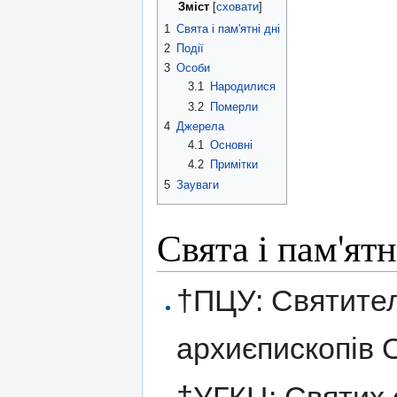
Зміст
[
сховати
]
1
Свята і пам'ятні дні
2
Події
3
Особи
3.1
Народилися
3.2
Померли
4
Джерела
4.1
Основні
4.2
Примітки
5
Зауваги
Свята і пам'ятн
†ПЦУ: Святител
архиєпископів 