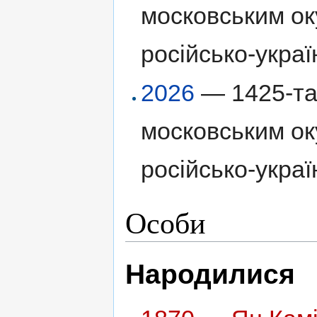
московським ок
російсько-украї
2026
— 1425-та 
московським ок
російсько-украї
Особи
Народилися