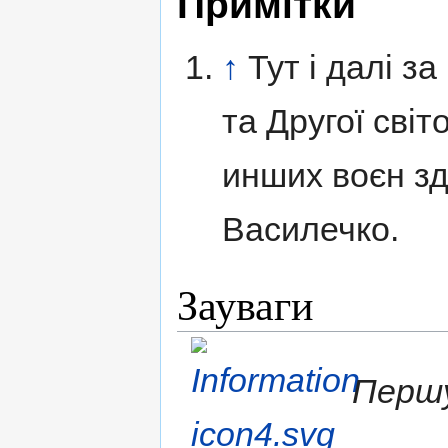
Примітки
↑
Тут і далі з
та Другої світ
инших воєн з
Василечко.
Зауваги
Першу