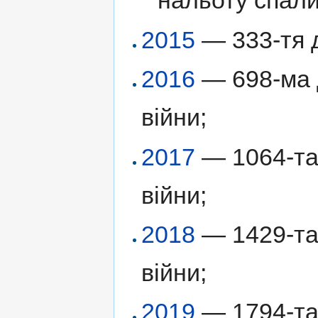
нальоту спали
2015
— 333-тя д
2016
— 698-ма д
війни;
2017
— 1064-та 
війни;
2018
— 1429-та 
війни;
2019
— 1794-та 