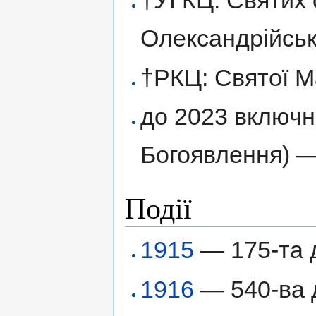
†УГКЦ: Святих о
Олександрійськ
†РКЦ: Святої М
до 2023 включн
Богоявлення) —
Події
1915
— 175-та 
1916
— 540-ва д