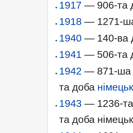
1917
— 906-та д
1918
— 1271-ша 
1940
— 140-ва
1941
— 506-та д
1942
— 871-ша д
та доба
німецьк
1943
— 1236-та 
та доба німецьк