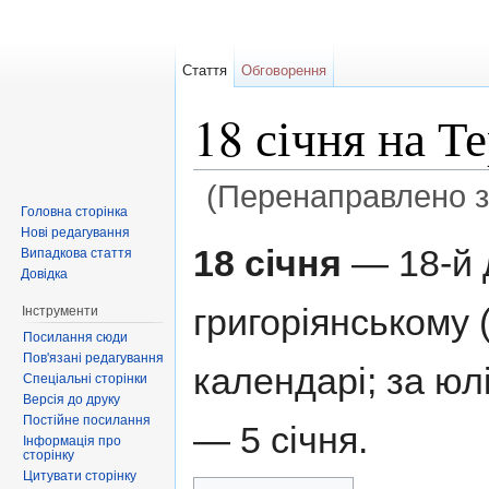
Стаття
Обговорення
18 січня на Т
(Перенаправлено 
Головна сторінка
Перейти до:
навігація
,
пошук
Нові редагування
18 січня
— 18-й 
Випадкова стаття
Довідка
григоріянському 
Інструменти
Посилання сюди
Пов'язані редагування
календарі; за ю
Спеціальні сторінки
Версія до друку
Постійне посилання
— 5 січня.
Інформація про
сторінку
Цитувати сторінку