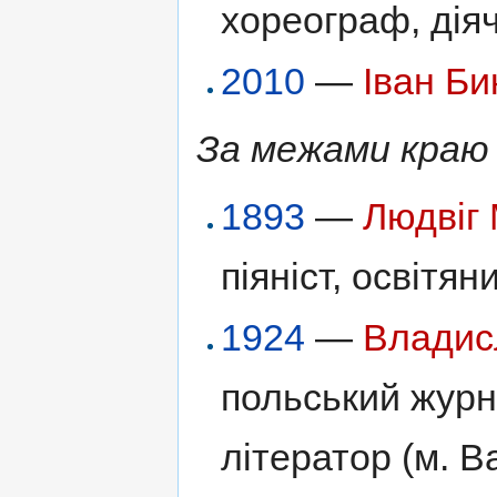
хореограф, діяч
2010
—
Іван Би
За межами краю 
1893
—
Людвіг
піяніст, освітяни
1924
—
Владис
польський журна
літератор (м. 