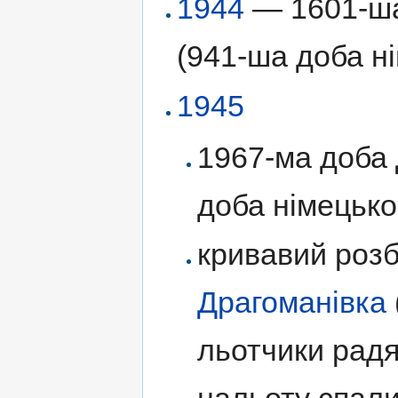
1944
— 1601-ша 
(941-ша доба ні
1945
1967-ма доба 
доба німецько
кривавий розбі
Драгоманівка
льотчики радян