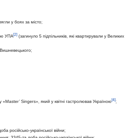
лягли у боях за місто;
[2]
кою УПА
(загинуло 5 підпільників, які квартирували у Великих
 Вишневецького;
[4]
«Master’ Singers», який у квітні гастролював Україною
;
оба російсько-української війни;
ня; 3345-та доба російсько-української війни;