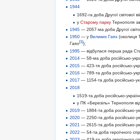
1944
1692-га доба Другої світової в
у
Старому парку
Тернополя з
1945
— 2057-ма доба Другої світов
1950
— у
Великих Гаях
(околиця 
[3]
Гаях
);
1995
— відбулася перша рада Стар
2014
— 58-ма доба російсько-укра
2015
— 423-тя доба російсько-укра
2016
— 789-та доба російсько-укра
2017
— 1154-та доба російсько-укр
2018
1519-та доба російсько-українс
у ПК «Березіль» Тернополя від
2019
— 1884-та доба російсько-укр
2020
— 2250-та доба російсько-укр
2021
— 2615-та доба російсько-укр
2022
— 54-та доба героїчного спро
2023
— 419-та доба героїчного сп