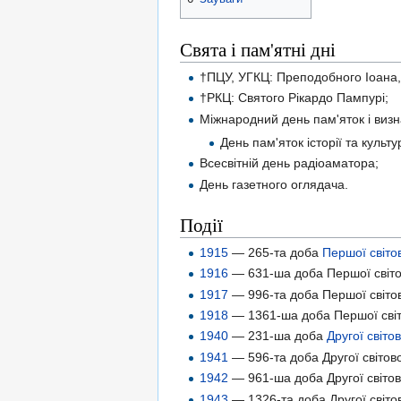
Свята і пам'ятні дні
†ПЦУ, УГКЦ: Преподобного Іоана, 
†РКЦ: Святого Рікардо Пампурі;
Міжнародний день пам'яток і визн
День пам'яток історії та культур
Всесвітній день радіоаматора;
День газетного оглядача.
Події
1915
— 265-та доба
Першої світов
1916
— 631-ша доба Першої світов
1917
— 996-та доба Першої світов
1918
— 1361-ша доба Першої світо
1940
— 231-ша доба
Другої світов
1941
— 596-та доба Другої світово
1942
— 961-ша доба Другої світов
1943
— 1326-та доба Другої світов