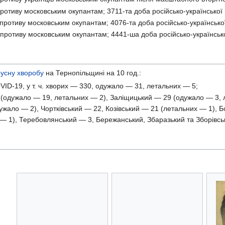
ротиву московським окупантам; 3711-та доба російсько-української 
противу московським окупантам; 4076-та доба російсько-української
противу московським окупантам; 4441-ша доба російсько-українсько
русну хворобу
на Тернопільщині на 10 год.:
ID-19, у т. ч. хворих — 330, одужало — 31, летальних — 5;
одужало — 19, летальних — 2), Заліщицький — 29 (одужало — 3, л
жало — 2), Чортківський — 22, Козівський — 21 (летальних — 1), Б
— 1), Теребовлянський — 3, Бережанський, Збаразький та Зборівсь