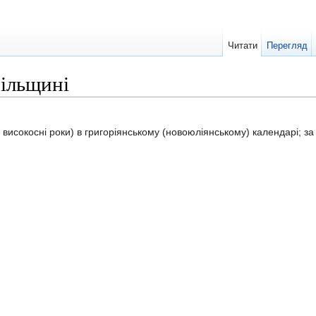
Читати
Перегляд
пільщині
 високосні роки) в григоріянському (новоюліянському) календарі; з