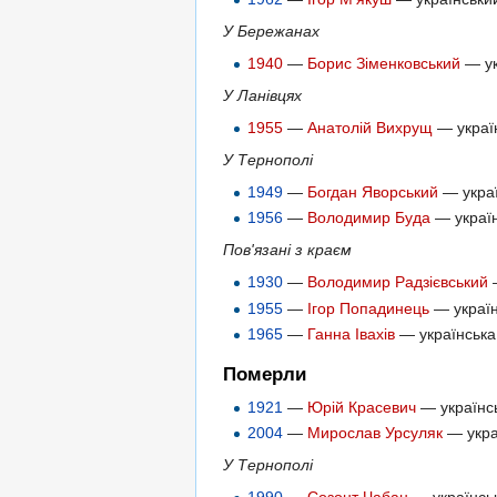
У Бережанах
1940
—
Борис Зіменковський
— ук
У Ланівцях
1955
—
Анатолій Вихрущ
— україн
У Тернополі
1949
—
Богдан Яворський
— украї
1956
—
Володимир Буда
— україн
Пов'язані з краєм
1930
—
Володимир Радзієвський
—
1955
—
Ігор Попадинець
— україн
1965
—
Ганна Івахів
— українська 
Померли
1921
—
Юрій Красевич
— українсь
2004
—
Мирослав Урсуляк
— украї
У Тернополі
1990
—
Созонт Чабан
— українськ