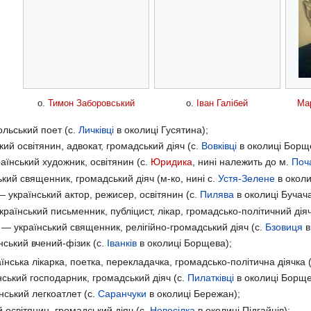
о.
Тимон Заборовський
о.
Іван Галібей
Ма
льський поет (с.
Личківці
в околиці Гусятина);
ий освітянин, адвокат, громадський діяч (с.
Вовківці
в околиці Борщ
аїнський художник, освітянин (с.
Юридика
, нині належить до м.
Поч
кий священник, громадський діяч (м-ко, нині с.
Устя-Зелене
в околи
 український актор, режисер, освітянин (с.
Пилява
в околиці Бучача
раїнський письменник, публіцист, лікар, громадсько-політичний діяч
— український священник, релігійно-громадський діяч (с.
Бзовиця
в
ський вчений-фізик (с.
Іванків
в околиці Борщева);
нська лікарка, поетка, перекладачка, громадсько-політична діячка 
ський господарник, громадський діяч (с.
Пилатківці
в околиці Борще
ський легкоатлет (с.
Саранчуки
в околиці Бережан);
 освітянин, громадський діяч (с.
Новосілка
в околиці Підгайців);