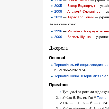
2005
—
Віктор Боднарчук
— україн
2008
—
Анатолій Єльчанінов
— укр
2023
—
Тарас Грошовий
— україн
За межами краю
1996
—
Михайло Захарчук-Зелен
2006
—
Василь Шушко
— українсь
Джерела
Основні
Тернопільський енциклопедичний
ISBN 966-528-197-6
.
Тернопільщина. Історія міст і сіл
:
Примітки
↑
Тут і далі за роками підраху
↑
Уніят В.
Великі Гаї //
Терноп
2004. —
Т. 1 :
А — Й.
— С. 24
↑
Уніят-Карпович В.
Великі Гаї