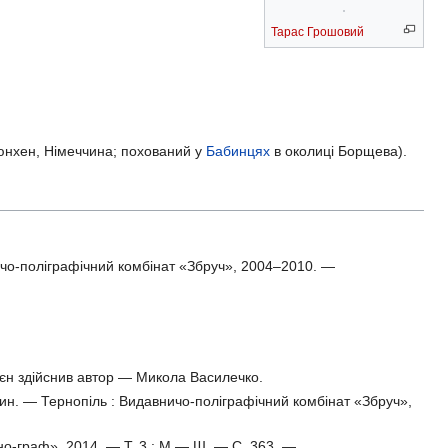
Тарас Грошовий
Мюнхен, Німеччина; похований у
Бабинцях
в околиці Борщева).
ичо-поліграфічний комбінат «Збруч», 2004–2010. —
 воєн здійснив автор — Микола Василечко.
 ин. — Тернопіль : Видавничо-поліграфічний комбінат «Збруч»,
но-граф»,
2014. —
T. 3 :
М — Ш. —
С. 363. —