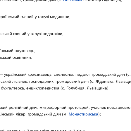
раїнський вчений у галузі медицини;
ський вчений у галузі педагогіки;
нський науковець;
ський освітянин;
 український краєзнавець, спелеолог, педагог, громадський діяч (с
ський лісівник, господарник, громадський діяч (с. Жданівка, Львівщи
бухгалтерка, енциклопедистка (с. Голубиця, Львівщина).
кий релігійний діяч, митрофорний протоієрей, учасник повстанськог
нський лікар, громадський діяч (м.
Монастириська
);
ий радянський журналіст, громадський діяч;