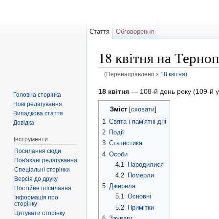
Стаття
Обговорення
18 квітня на Терно
(Перенаправлено з
18 квітня
)
Перейти до:
навігація
,
пошук
18 квітня
— 108-й день року (109-й у
Головна сторінка
Нові редагування
Зміст
[
сховати
]
Випадкова стаття
1
Свята і пам'ятні дні
Довідка
2
Події
Інструменти
3
Статистика
Посилання сюди
4
Особи
Пов'язані редагування
4.1
Народилися
Спеціальні сторінки
4.2
Померли
Версія до друку
5
Джерела
Постійне посилання
5.1
Основні
Інформація про
сторінку
5.2
Примітки
Цитувати сторінку
6
Зауваги