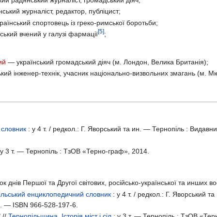
ський журналіст, редактор, публіцист;
аїнський спортовець із греко-римської боротьби;
[5]
ський вчений у галузі фармації
;
ий
— український громадський діяч (м. Лондон, Велика Британія);
кий інженер-технік, учасник національно-визвольних змагань (м. 
 словник
: у
4 т. /
редкол.: Г. Яворський та ин. — Тернопіль : Видавн
 у
3 т. —
Тернопіль : ТзОВ «Терно-граф», 2014.
нок днів Першої та Другої світових, російсько-української та инших
ільський енциклопедичний словник
: у
4 т. /
редкол.: Г. Яворський та
1. —
ISBN 966-528-197-6
.
 //
Тернопільщина. Історія міст і сіл
: у
3 т. —
Тернопіль : ТзОВ «Тер