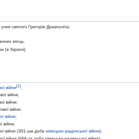
учня святого Григорія Декаполіта;
ачних місць;
и (в Україні);
[1]
ої війни
;
ої війни;
ої війни;
вої війни;
ої війни
;
ї війни;
ої війни (301-ша доба
німецько-радянської війни
);
ої війни (666-та доба німецько-радянської війни);