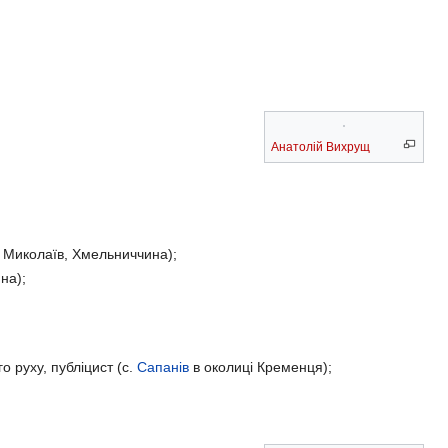
Анатолій Вихрущ
. Миколаїв, Хмельниччина);
на);
о руху, публіцист (с.
Сапанів
в околиці Кременця);