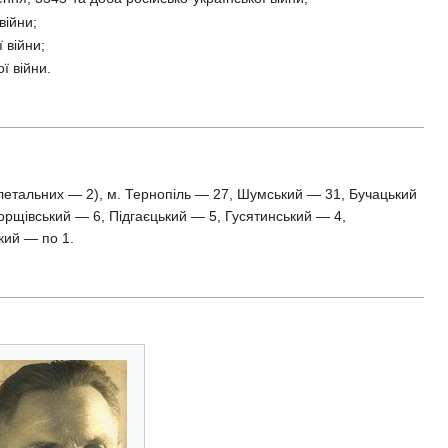
війни;
 війни;
ї війни.
етальних — 2), м. Тернопіль — 27, Шумський — 31, Бучацький
орщівський — 6, Підгаєцький — 5, Гусятинський — 4,
кий — по 1.