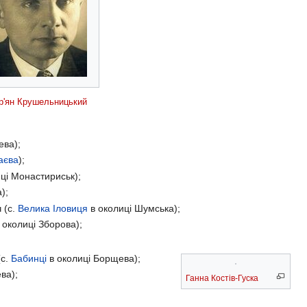
р'ян Крушельницький
ева);
аєва
);
ці Монастириськ);
);
 (с.
Велика Іловиця
в околиці Шумська);
 околиці Зборова);
(с.
Бабинці
в околиці Борщева);
ва);
Ганна Костів-Гуска