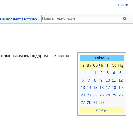
Увійти
Пошук
Переглянути історію
а юліянським календарем — 5 квітня.
квітень
Пн
Вт
Ср
Чт
Пт
Сб
Нд
1
2
3
4
5
6
7
8
9
10
11
12
13
14
15
16
17
18
19
20
21
22
23
24
25
26
27
28
29
30
2026 рік