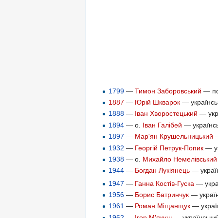
1799
—
Тимон Заборовський
— по
1887
—
Юрій Шкварок
— українськ
1888
—
Іван Хворостецький
— укр
1894
— о.
Іван Галібей
— українсь
1897
—
Мар'ян Крушельницький
—
1932
—
Георгій Петрук-Попик
— ук
1938
— о.
Михайло Немелівський
1944
—
Богдан Лукіянець
— україн
1947
—
Ганна Костів-Гуска
— украї
1956
—
Борис Батринчук
— україн
1961
—
Роман Міщанщук
— україн
1962
—
Ігор М'якуш
— український