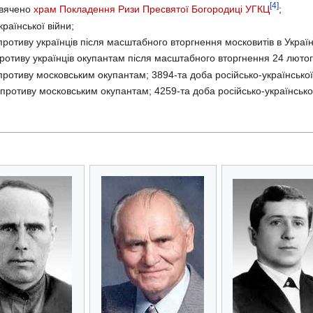
[4]
освячено
храм Покладення Ризи Пресвятої Богородиці УГКЦ
;
раїнської війни;
отиву українців після масштабного вторгнення московитів в Україну
ротиву українців окупантам після масштабного вторгнення 24 лютого
ротиву московським окупантам; 3894-та доба російсько-української
противу московським окупантам; 4259-та доба російсько-української