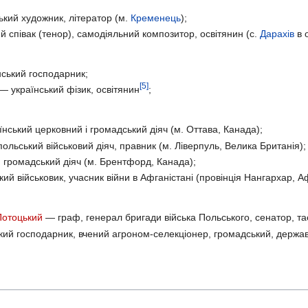
кий художник, літератор (м.
Кременець
);
 співак (тенор), самодіяльний композитор, освітянин (с.
Дарахів
в 
ський господарник;
[5]
— український фізик, освітянин
;
нський церковний і громадський діяч (м. Оттава, Канада);
ольський військовий діяч, правник (м. Ліверпуль, Велика Британія);
 громадський діяч (м. Брентфорд, Канада);
ий військовик, учасник війни в Афганістані (провінція Нангархар, 
Потоцький
— граф, генерал бригади війська Польського, сенатор, т
ий господарник, вчений агроном-селекціонер, громадський, державн