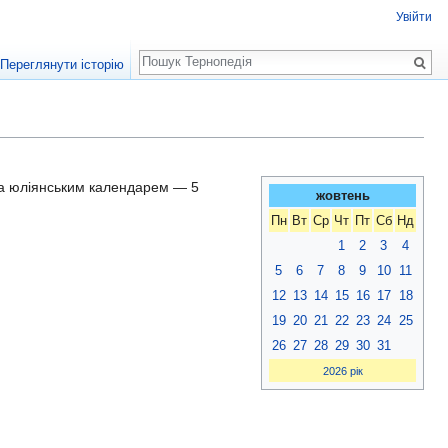
Увійти
Пошук
Переглянути історію
 за юліянським календарем — 5
жовтень
Пн
Вт
Ср
Чт
Пт
Сб
Нд
1
2
3
4
5
6
7
8
9
10
11
12
13
14
15
16
17
18
19
20
21
22
23
24
25
26
27
28
29
30
31
2026 рік