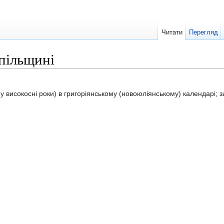
Читати
Перегляд
пільщині
у високосні роки) в григоріянському (новоюліянському) календарі;