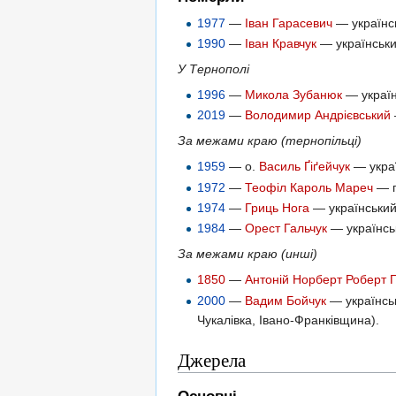
1977
—
Іван Гарасевич
— українсь
1990
—
Іван Кравчук
— український
У Тернополі
1996
—
Микола Зубанюк
— україн
2019
—
Володимир Андрієвський
За межами краю (тернопільці)
1959
— о.
Василь Ґіґейчук
— украї
1972
—
Теофіл Кароль Мареч
— п
1974
—
Гриць Нога
— український
1984
—
Орест Гальчук
— українськ
За межами краю (инші)
1850
—
Антоній Норберт Роберт 
2000
—
Вадим Бойчук
— українськ
Чукалівка, Івано-Франківщина).
Джерела