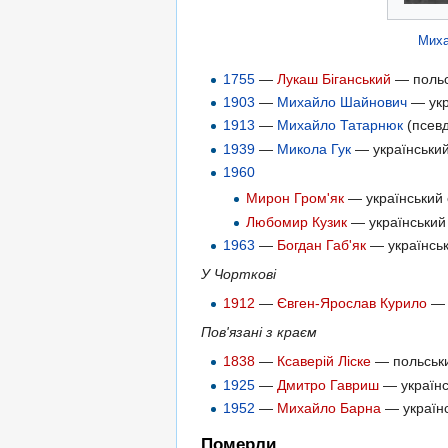
Миха
1755
—
Лукаш Біганський
— польсь
1903
—
Михайло Шайнович
— укр
1913
—
Михайло Татарнюк
(псевд
1939
—
Микола Гук
— український
1960
Мирон Гром'як
— український 
Любомир Кузик
— український 
1963
—
Богдан Габ'як
— українськ
У Чорткові
1912
—
Євген-Ярослав Курило
— у
Пов'язані з краєм
1838
—
Ксаверій Ліске
— польськи
1925
—
Дмитро Гавриш
— українсь
1952
—
Михайло Барна
— українс
Померли