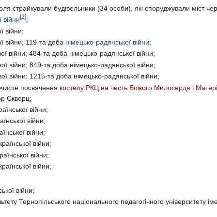
ля страйкували будівельники (34 особи), які споруджували міст чер
[2]
ї війни
;
ї війни;
ї війни; 119-та доба
німецько-радянської війни
;
ої війни; 484-та доба німецько-радянської війни;
ої війни; 849-та доба німецько-радянської війни;
ої війни; 1215-та доба німецько-радянської війни;
очисте посвячення
костелу РКЦ на честь Божого Милосердя і Матер
ор Скворц;
аїнської війни;
їнської війни;
їнської війни;
раїнської війни;
аїнської війни;
раїнської війни;
ької війни;
льтету Тернопільського національного педагогічного університету і