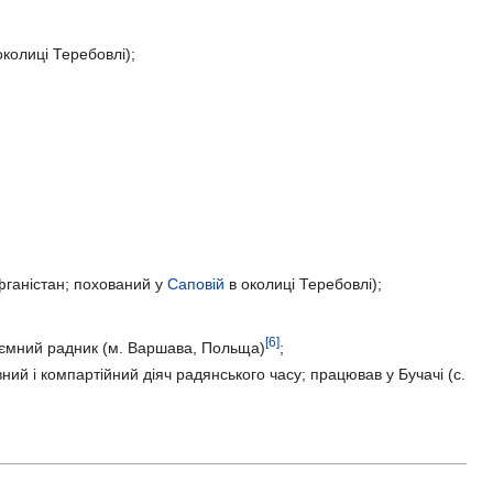
околиці Теребовлі);
Афганістан; похований у
Саповій
в околиці Теребовлі);
[6]
аємний радник (м. Варшава, Польща)
;
ий і компартійний діяч радянського часу; працював у Бучачі (с.