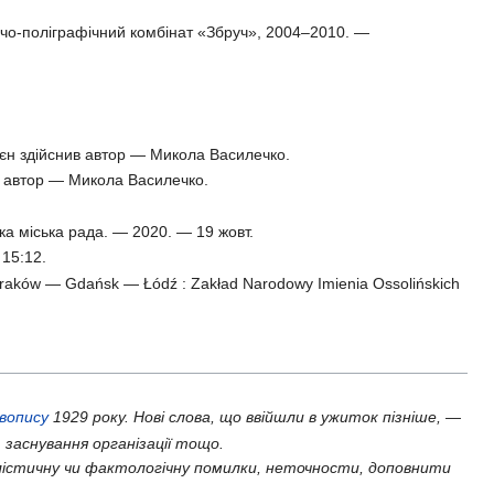
ичо-поліграфічний комбінат «Збруч», 2004–2010. —
 воєн здійснив автор — Микола Василечко.
нив автор — Микола Василечко.
ка міська рада. — 2020. — 19 жовт.
15:12.
 Kraków — Gdańsk — Łódź : Zakład Narodowy Imienia Ossolińskich
авопису
1929 року. Нові слова, що ввійшли в ужиток пізніше, —
 заснування організації тощо.
істичну чи фактологічну помилки, неточности, доповнити