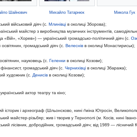
йло Шайнович
Михайло Татарнюк
Микола Гук
кий військовий діяч (с.
Млинівці
в околиці Зборова);
аїнський майстер з виробництва музичних інструментів, самодіяльн
а «Вій», «Хорев») — український громадсько-політичний діяч (с.
Оз
 освітянин, громадський діяч (с.
Велеснів
в околиці Монастириськ);
освітянин, науковець (с.
Геленки
в околиці Козови);
фінансист, громадський діяч (с.
Чернихівці
в околиці Збаража);
ий художник (с.
Денисів
в околиці Козови);
країнський актор театру та кіно;
й історик і археограф (Шльонсково, нині ґміна Ютросін, Великопол
кий майстер-різьбяр; жив і творив у Тернополі (м. Косів, нині Іван
ький лісівник, добродійник, громадський діяч; від 1989 — лісничий К