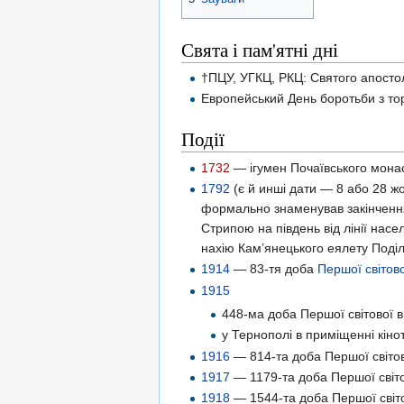
Свята і пам'ятні дні
†ПЦУ, УГКЦ, РКЦ: Святого апостол
Европейський День боротьби з то
Події
1732
— ігумен Почаївського мон
1792
(є й инші дати — 8 або 28 
формально знаменував закінчення 
Стрипою на південь від лінії нас
нахію Кам’янецького еялету Поді
1914
— 83-тя доба
Першої світово
1915
448-ма доба Першої світової в
у Тернополі в приміщенні кін
1916
— 814-та доба Першої світов
1917
— 1179-та доба Першої світо
1918
— 1544-та доба Першої світо