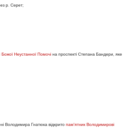
ез р. Серет;
і Божої Неустанної Помочі
на проспекті Степана Бандери, яке
мені Володимира Гнатюка відкрито
пам'ятник Володимирові