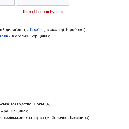
Євген-Ярослав Курило
ий дириґент (с.
Вербівці
в околиці Теребовлі);
еряни
в околиці Борщева);
ьське воєводство, Польща);
о-Франківщина);
онюхівського лісництва (м. Золочів, Львівщина).