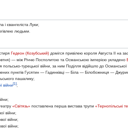
а і євангеліста Луки;
ргівлею людьми.
астиря
Гедеон (Козубський)
домігся привілею короля Августа ІІ на з
жовтня) — між Річчю Посполитою та Османською імперією укладено
польсько-турецької війни, за ним Поділля відійшло до Османської 
елених пунктів Гусятин — Гадинківці — Біла — Білобожниця — Джури
льського пашалику;
[1]
ї війни
;
ійни;
отеатру
«Світязь»
поставлена перша вистава трупи
«Тернопільські т
ої війни;
вої війни;
вої війни;