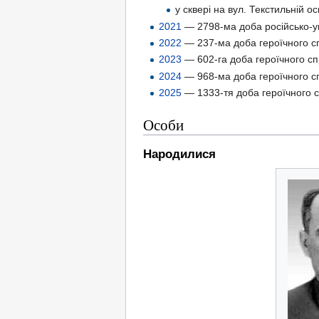
у сквері на вул. Текстильній 
2021
— 2798-ма доба російсько-ук
2022
— 237-ма доба героїчного спр
2023
— 602-га доба героїчного сп
2024
— 968-ма доба героїчного сп
2025
— 1333-тя доба героїчного с
Особи
Народилися