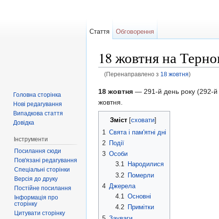
Стаття
Обговорення
18 жовтня на Терно
(Перенаправлено з
18 жовтня
)
Перейти до:
навігація
,
пошук
18 жовтня
— 291-й день року (292-й 
Головна сторінка
жовтня.
Нові редагування
Випадкова стаття
Зміст
[
сховати
]
Довідка
1
Свята і пам'ятні дні
Інструменти
2
Події
Посилання сюди
3
Особи
Пов'язані редагування
3.1
Народилися
Спеціальні сторінки
3.2
Померли
Версія до друку
4
Джерела
Постійне посилання
4.1
Основні
Інформація про
сторінку
4.2
Примітки
Цитувати сторінку
5
Зауваги