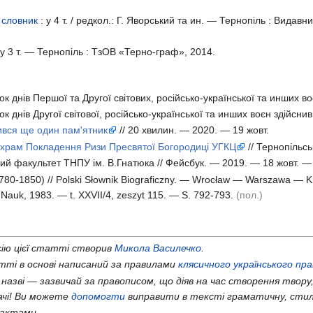
 словник
: у
4 т. /
редкол.: Г. Яворський та ин. — Тернопіль : Видавн
 у
3 т. —
Тернопіль : ТзОВ «Терно-граф», 2014.
нок днів Першої та Другої світових, російсько-української та инших
нок днів Другої світової, російсько-української та инших воєн здійс
ився ще один пам'ятник
// 20 хвилин. — 2020. — 19 жовт.
 храм Покладення Ризи Пресвятої Богородиці УГКЦ
// Тернопільсь
ий факультет ТНПУ ім. В.Гнатюка // Фейсбук. — 2019. — 18 жовт. — 
1780-1850) // Polski Słownik Biograficzny. — Wrocław — Warszawa —
Nauk, 1983. — t. XXVII/4, zeszyt 115. — S. 792-793.
(пол.)
ію цієї статті створив
Микола Василечко
.
ті в основі написаний за правилами
клясичного українського пр
 назві — зазвичай за правописом, що діяв на час створення твору,
ачі! Ви можете
допомогти
виправити в тексті граматичну, стил
актами.