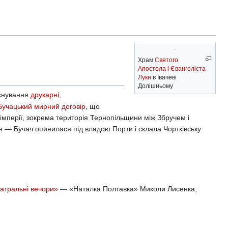
Храм
Святого
Апостола і Євангеліста
Луки
в Івачеві
Долішньому
аснування
друкарні
;
Бучацький мирний договір
, що
імперії, зокрема територія Тернопільщини між Збручем і
н — Бучач опинилася під владою Порти і склала Чортківську
еатральні вечори»
— «Наталка Полтавка» Миколи Лисенка;