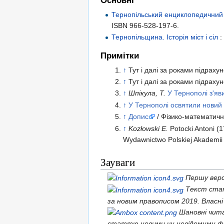
Основні
Тернопільський енциклопедичний
ISBN 966-528-197-6
.
Тернопільщина. Історія міст і сіл
:
Примітки
↑
Тут і далі за роками підраху
↑
Тут і далі за роками підраху
↑
Шпікула, Т.
У Тернополі з'яв
↑
У Тернополі освятили новий
↑
Допис
/ Фізико-математичн
↑
Kozłowski E.
Potocki Antoni (
Wydawnictwo Polskiej Akademii 
Зауваги
Першу верс
Текст стат
за новим правописом 2019. Власні
Шановні чит
статтю новими чи невідомими ф