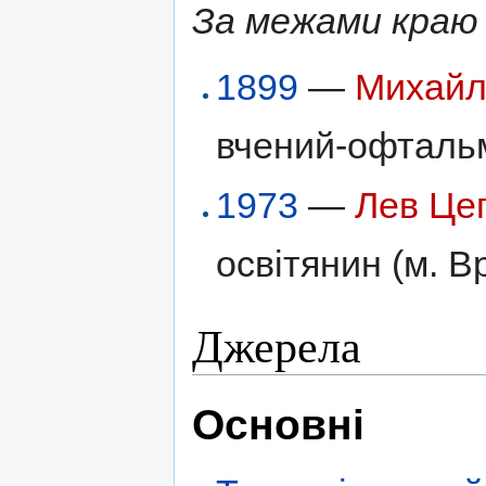
За межами краю
1899
—
Михайл
вчений-офтальмо
1973
—
Лев Це
освітянин (м. 
Джерела
Основні