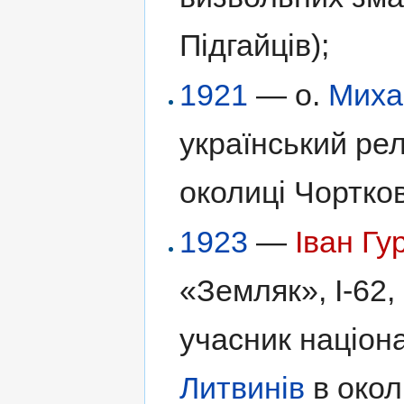
Підгайців);
1921
— о.
Миха
український рел
околиці Чортков
1923
—
Іван Гу
«Земляк», І-62,
учасник націон
Литвинів
в окол