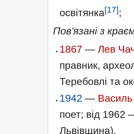
[17]
освітянка
;
Пов'язані з крає
1867
—
Лев Ча
правник, архео
Теребовлі та ок
1942
—
Василь
поет; від 1962 
Львівщина).