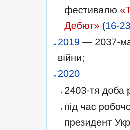
фестивалю
«Т
Дебют»
(
16
-
23
2019
— 2037-ма 
війни;
2020
2403-тя доба р
під час робоч
президент Ук