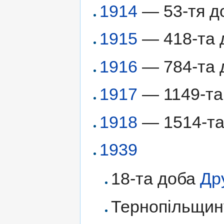
1914
— 53-тя д
1915
— 418-та д
1916
— 784-та д
1917
— 1149-та 
1918
— 1514-та 
1939
18-та доба
Дру
Тернопільщин