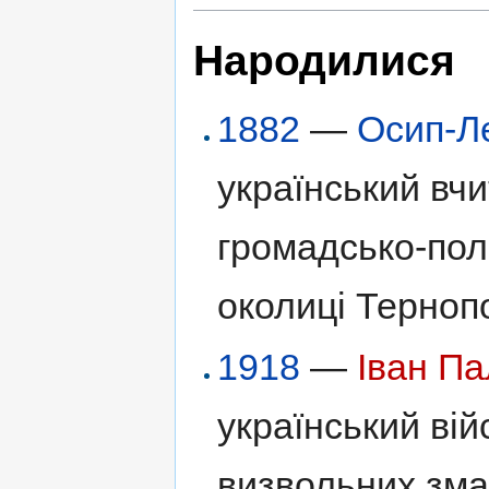
Народилися
1882
—
Осип-Л
український вчи
громадсько-полі
околиці Терноп
1918
—
Іван П
український вій
визвольних зма