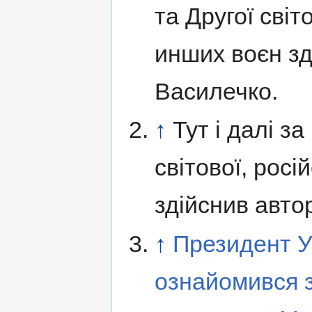
та Другої світ
инших воєн з
Василечко.
↑
Тут і далі з
світової, росі
здійснив авто
↑
Президент У
ознайомився з