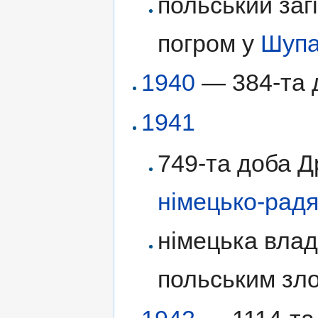
польський заг
погром у
Шупа
1940
— 384-та д
1941
749-та доба Др
німецько-радя
німецька влад
польським зл