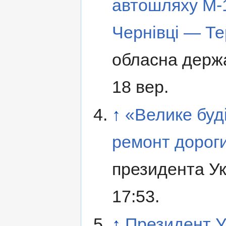
автошляху М-
Чернівці — Т
обласна держа
18 вер.
↑
«Велике буд
ремонт дороги
президента Ук
17:53.
↑
Президент У