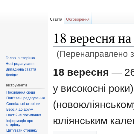
Стаття
Обговорення
18 вересня н
(Перенаправлено 
Головна сторінка
Перейти до:
навігація
,
пошук
Нові редагування
18 вересня
— 26
Випадкова стаття
Довідка
у високосні роки
Інструменти
Посилання сюди
Пов'язані редагування
(новоюліянському
Спеціальні сторінки
Версія до друку
Постійне посилання
юліянським кале
Інформація про
сторінку
Цитувати сторінку