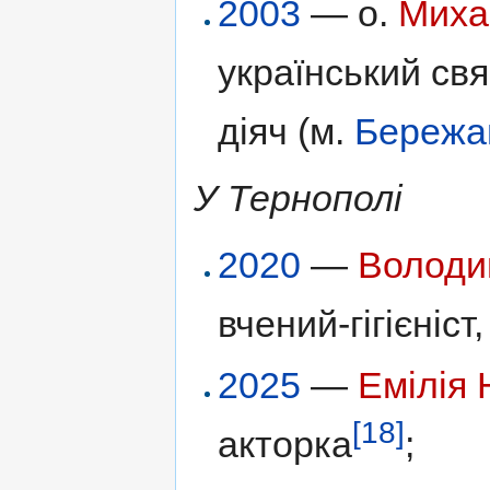
2003
— о.
Миха
український св
діяч (м.
Бережа
У Тернополі
2020
—
Володи
вчений-гігієніст
2025
—
Емілія
[18]
акторка
;