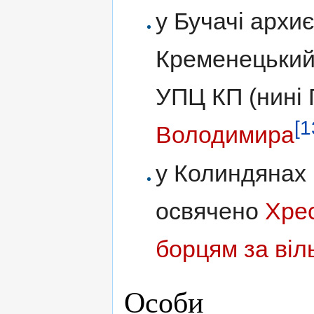
у Бучачі архи
Кременецький
УПЦ КП (нині
[1
Володимира
у Колиндянах 
освячено
Хрес
борцям за віл
Особи