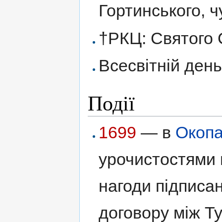
Гортинського, ч
†РКЦ: Святого 
Всесвітній день
Події
1699
— в
Окопа
урочистостями 
нагоди підписа
договору між Т