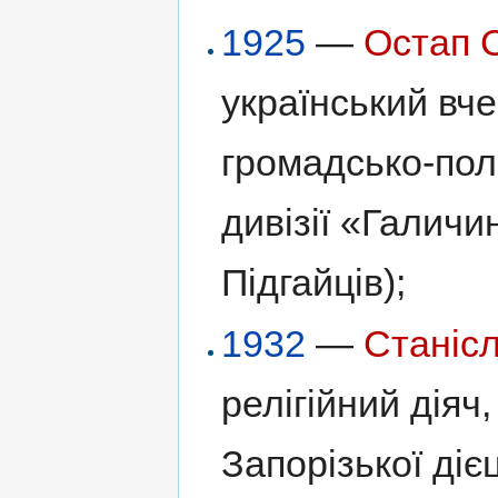
1925
—
Остап 
український вче
громадсько-пол
дивізії «Галичи
Підгайців);
1932
—
Станіс
релігійний діяч
Запорізької діє