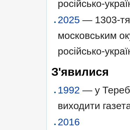
російсько-украї
2025
— 1303-тя 
московським ок
російсько-украї
З'явилися
1992
— у Тереб
виходити газет
2016