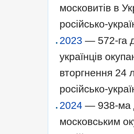
московитів в Ук
російсько-украї
2023
— 572-га д
українців окуп
вторгнення 24 
російсько-украї
2024
— 938-ма д
московським ок