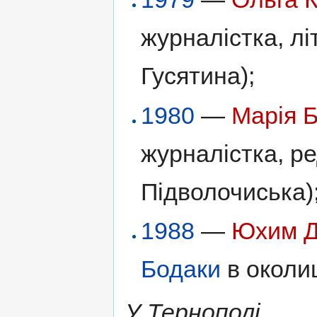
журналістка, лі
Гусятина);
1980
—
Марія 
журналістка, ре
Підволочиська)
1988
—
Юхим Д
Бодаки
в околиц
У Тернополі