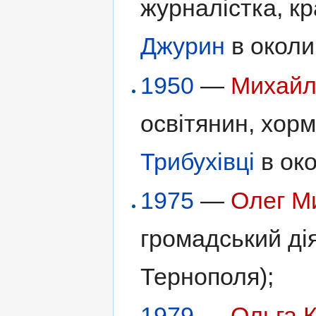
журналістка, кр
Джурин
в околи
1950
—
Михайл
освітянин, хор
Трибухівці
в око
1975
—
Олег М
громадський дія
Тернополя);
1979
—
Ольга 