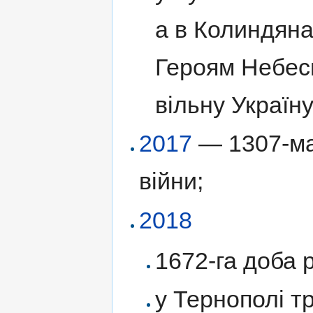
а в Колиндяна
Героям Небесн
вільну Україну
2017
— 1307-ма 
війни;
2018
1672-га доба р
у Тернополі т