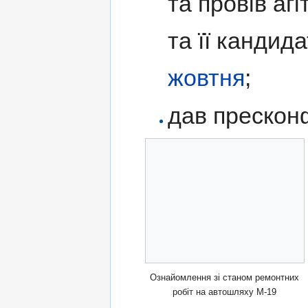
та провів аг
та її кандид
жовтня
;
дав прескон
Ознайомлення зі станом ремонтних
робіт на автошляху М-19