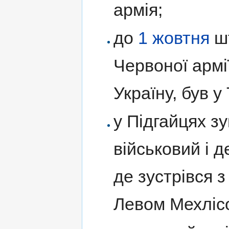
армія;
до
1 жовтня
шт
Червоної армії
Україну, був у
у Підгайцях з
військовий і 
де зустрівся 
Левом Мехліс