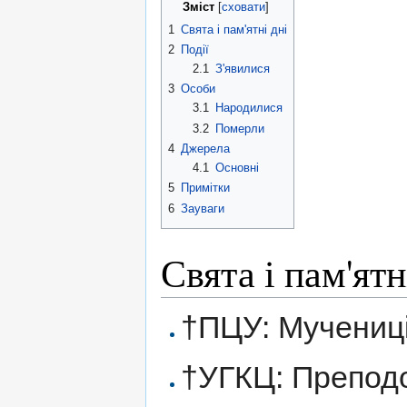
Зміст
[
сховати
]
1
Свята і пам'ятні дні
2
Події
2.1
З'явилися
3
Особи
3.1
Народилися
3.2
Померли
4
Джерела
4.1
Основні
5
Примітки
6
Зауваги
Свята і пам'ятн
†ПЦУ: Мучениці
†УГКЦ: Преподо