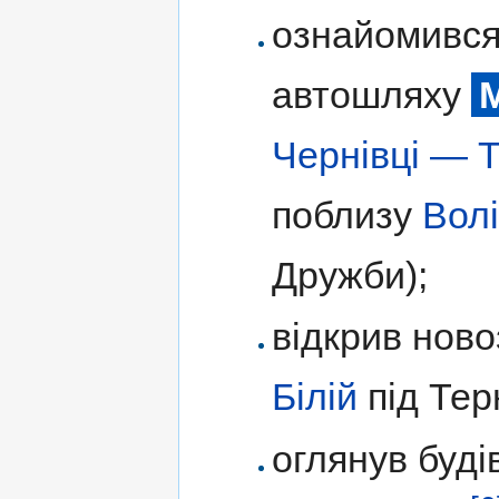
ознайомився 
автошляху
Чернівці — 
поблизу
Вол
Дружби);
відкрив нов
Білій
під Те
оглянув буд