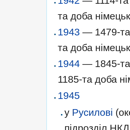
1942
— 1114-та 
та доба німецьк
1943
— 1479-та 
та доба німецьк
1944
— 1845-та 
1185-та доба ні
1945
у
Русилові
(ок
підрозділ НКД