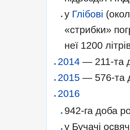
у
Глібові
(окол
«стрибки» пог
неї 1200 літрі
2014
— 211-та д
2015
— 576-та д
2016
942-га доба ро
у Бучачі освя