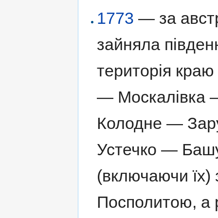
1773
— за авст
зайняла півден
територія краю н
— Москалівка 
Колодне — Зар
Устечко — Баш
(включаючи їх)
Посполитою, а 