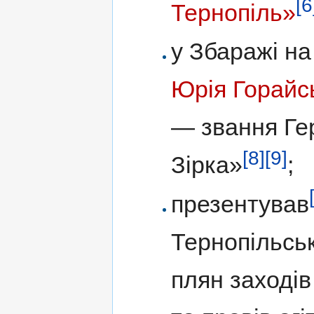
[6
Тернопіль»
у Збаражі на
Юрія Горайс
— звання Ге
[8]
[9]
Зірка»
;
презентував
Тернопільсь
плян заходів