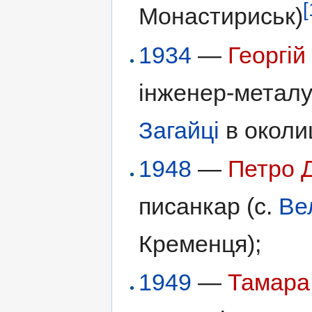
[
Монастириськ)
1934
—
Георгі
інженер-металур
Загайці
в околи
1948
—
Петро 
писанкар (с.
Ве
Кременця);
1949
—
Тамара