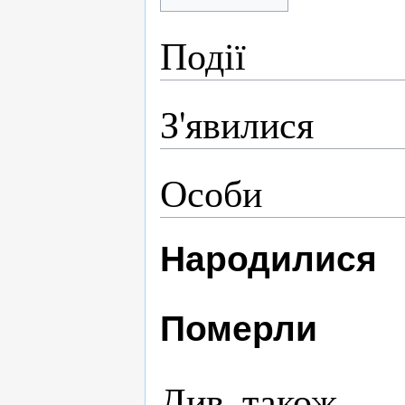
Події
З'явилися
Особи
Народилися
Померли
Див. також