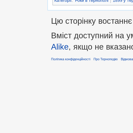
Категорії
:
Роки в Тернополі
1899 у Те
Цю сторінку востаннє 
Вміст доступний на 
Alike
, якщо не вказан
Політика конфіденційності
Про Тернопедію
Відмова