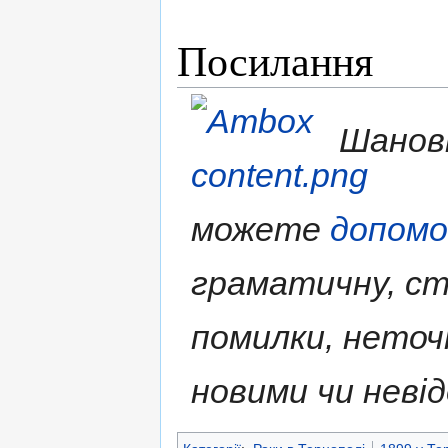
Посилання
Шановн
можете
допом
граматичну, ст
помилки, нето
новими чи неві