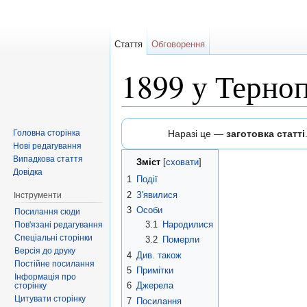
Стаття
Обговорення
1899 у Терноп
Перейти до:
навігація
,
пошук
Головна сторінка
Наразі це —
заготовка статті
Нові редагування
Випадкова стаття
Зміст
[
сховати
]
Довідка
1
Події
2
З'явилися
Інструменти
3
Особи
Посилання сюди
3.1
Народилися
Пов'язані редагування
Спеціальні сторінки
3.2
Померли
Версія до друку
4
Див. також
Постійне посилання
5
Примітки
Інформація про
6
Джерела
сторінку
Цитувати сторінку
7
Посилання