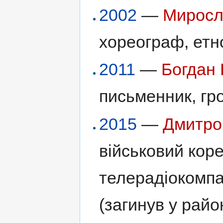
2002
—
Миросл
хореограф, етно
2011
—
Богдан 
письменник, гро
2015
—
Дмитро
військовий кор
телерадіокомпа
(загинув у райо