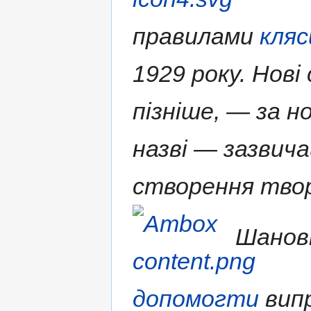
правилами
кляс
1929 року. Нові
пізніше, — за н
назві — зазвича
створення твор
Шановн
допомогти
випр