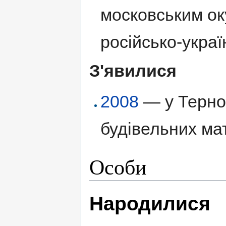
московським ок
російсько-украї
З'явилися
2008
— у Терноп
будівельних ма
Особи
Народилися