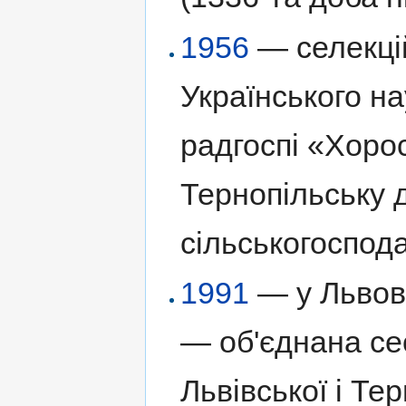
1956
— селекці
Українського на
радгоспі «Хоро
Тернопільську 
сільськогоспод
1991
— у Львов
— об'єднана сес
Львівської і Те