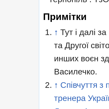
Примітки
↑
Тут і далі з
та Другої світ
инших воєн з
Василечко.
↑
Співчуття з
тренера Украї