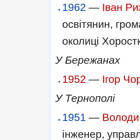
1962
—
Іван Р
освітянин, гром
околиці Хоростк
У Бережанах
1952
—
Ігор Чо
У Тернополі
1951
—
Володи
інженер, управл