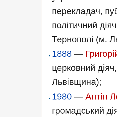
перекладач, пуб
політичний діяч
Тернополі (м. Ль
1888
—
Григорі
церковний діяч,
Львівщина);
1980
—
Антін Л
громадський ді