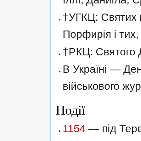
†УГКЦ: Святих 
Порфирія і тих,
†РКЦ: Святого 
В Україні — Ден
військового жур
Події
1154
— під Тере