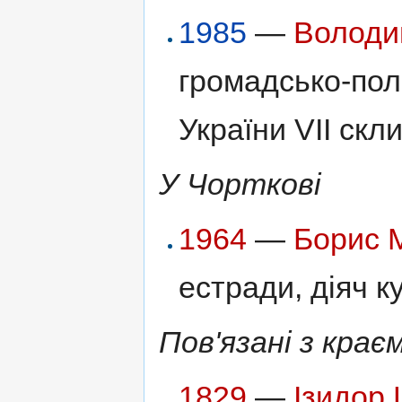
1985
—
Володи
громадсько-пол
України VII скл
У Чорткові
1964
—
Борис 
естради, діяч к
Пов'язані з крає
1829
—
Ізидор