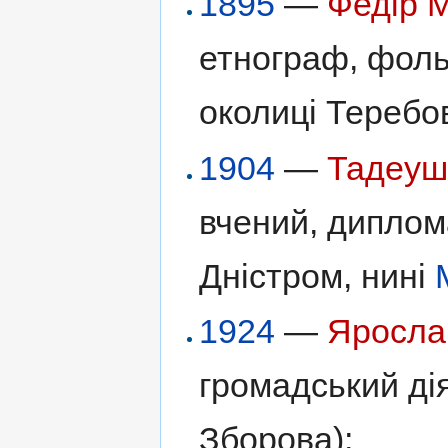
1895
—
Федір 
етнограф, фольк
околиці Теребов
1904
—
Тадеуш
вчений, диплом
Дністром, нині
1924
—
Яросла
громадський ді
Зборова);