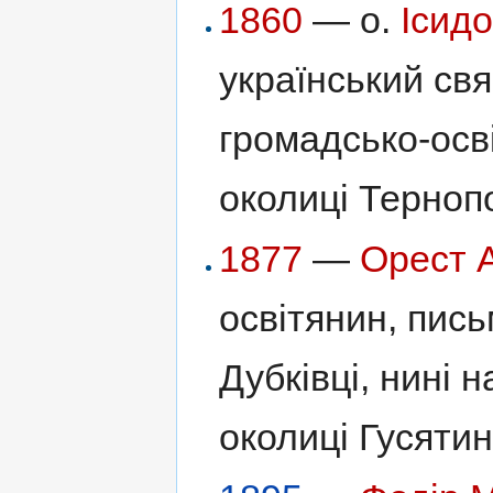
1860
— о.
Ісид
український св
громадсько-осві
околиці Терноп
1877
—
Орест 
освітянин, пись
Дубківці, нині 
околиці Гусятин