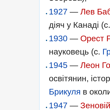
1927
—
Лев Баб
діяч у Канаді (с
1930
—
Орест 
науковець (с.
Г
1945
—
Леон Г
освітянин, істо
Брикуля
в околи
1947
—
Зенові