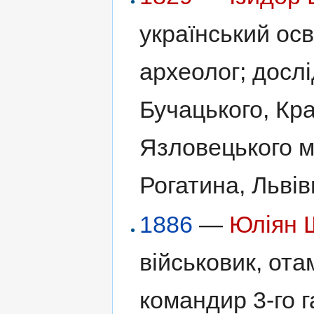
український осв
археолог; досл
Бучацького, Кр
Язловецького мо
Рогатина, Льві
1886
—
Юліян 
військовик, от
командир 3-го г