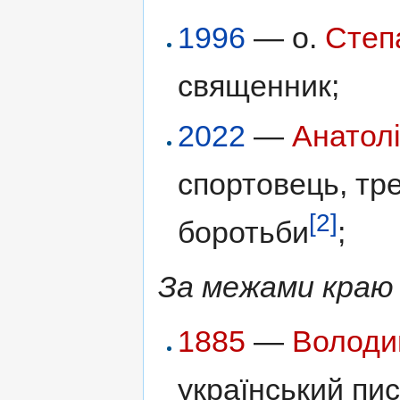
1996
— о.
Степ
священник;
2022
—
Анатол
спортовець, тре
[2]
боротьби
;
За межами краю
1885
—
Володи
український пи