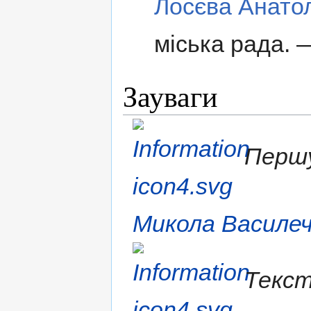
Лосєва Анатол
міська рада. 
Зауваги
Першу
Микола Василе
Текст