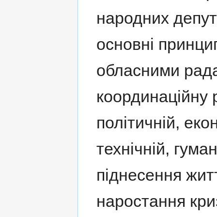
народних депута
основні принци
обласними рада
координаційну 
політичній, еко
технічній, гума
піднесення жит
наростання кри