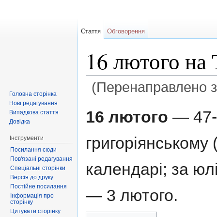
Стаття
Обговорення
16 лютого на
(Перенаправлено 
Головна сторінка
Перейти до:
навігація
,
пошук
Нові редагування
16 лютого
— 47-
Випадкова стаття
Довідка
григоріянському 
Інструменти
Посилання сюди
Пов'язані редагування
календарі; за ю
Спеціальні сторінки
Версія до друку
Постійне посилання
— 3 лютого.
Інформація про
сторінку
Цитувати сторінку