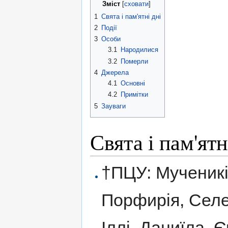
Зміст
[
сховати
]
1
Свята і пам'ятні дні
2
Події
3
Особи
3.1
Народилися
3.2
Померли
4
Джерела
4.1
Основні
4.2
Примітки
5
Зауваги
Свята і пам'ятн
†ПЦУ: Мученикі
Порфирія, Селе
Іллі, Даниїла, Єр