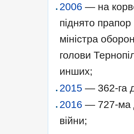
2006
— на корв
піднято прапор
міністра оборо
голови Тернопі
инших;
2015
— 362-га д
2016
— 727-ма д
війни;