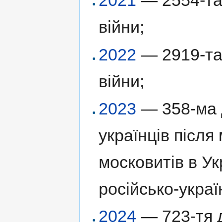
2021
— 2554-та 
війни;
2022
— 2919-та 
війни;
2023
— 358-ма д
українців післ
московитів в Ук
російсько-украї
2024
— 723-тя д