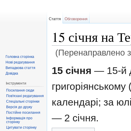
Стаття
Обговорення
15 січня на Т
(Перенаправлено 
Головна сторінка
Перейти до:
навігація
,
пошук
Нові редагування
15 січня
— 15-й 
Випадкова стаття
Довідка
григоріянському 
Інструменти
Посилання сюди
Пов'язані редагування
календарі; за ю
Спеціальні сторінки
Версія до друку
Постійне посилання
— 2 січня.
Інформація про
сторінку
Цитувати сторінку