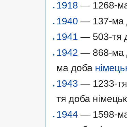
1918
— 1268-ма 
1940
— 137-ма
1941
— 503-тя д
1942
— 868-ма д
ма доба
німець
1943
— 1233-тя 
тя доба німецьк
1944
— 1598-ма 