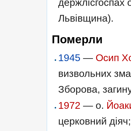
держлісгоспах о
Львівщина).
Померли
1945
—
Осип Х
визвольних зма
Зборова, загину
1972
— о.
Йоак
церковний діяч;