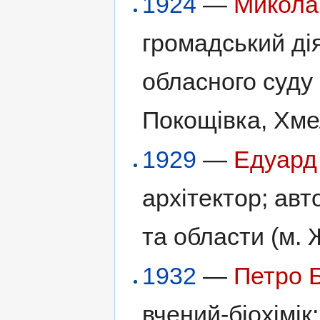
1924
—
Микола
громадський ді
обласного суду 
Покощівка, Хме
1929
—
Едуард
архітектор; авт
та области (м.
1932
—
Петро 
вчений-біохімі