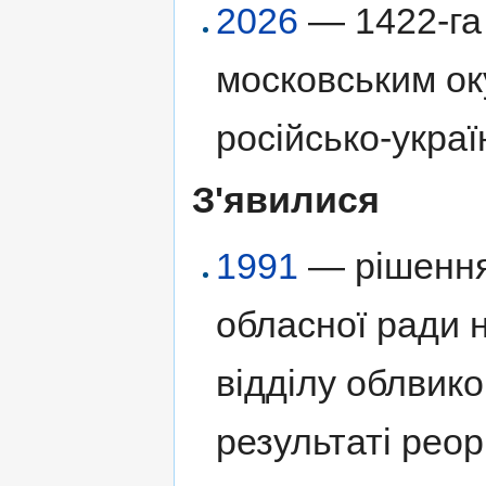
2026
— 1422-га 
московським ок
російсько-украї
З'явилися
1991
— рішення
обласної ради 
відділу облвико
результаті реор