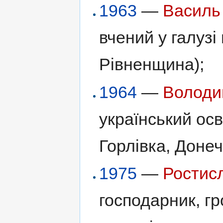
1963
—
Василь
вчений у галузі
Рівненщина);
1964
—
Володи
український ос
Горлівка, Донеч
1975
—
Ростис
господарник, г