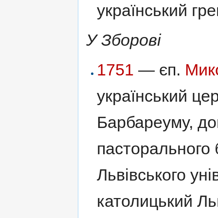
український гр
У Зборові
1751
— єп.
Мик
український це
Барбареуму, до
пасторального б
Львівського уні
католицький Ль