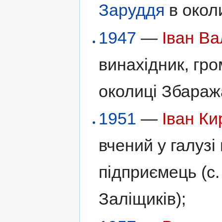
Заруддя
в окол
1947
—
Іван В
винахідник, гро
околиці Збараж
1951
—
Іван К
вчений у галузі
підприємець (с
Заліщиків);