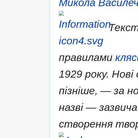
Микола Василе
Текст
правилами
кляс
1929 року. Нові
пізніше, — за н
назві — зазвича
створення твор