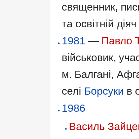
священник, пис
та освітній дія
1981
—
Павло 
військовик, уча
м. Балгані, Афг
селі
Борсуки
в о
1986
Василь Зайце