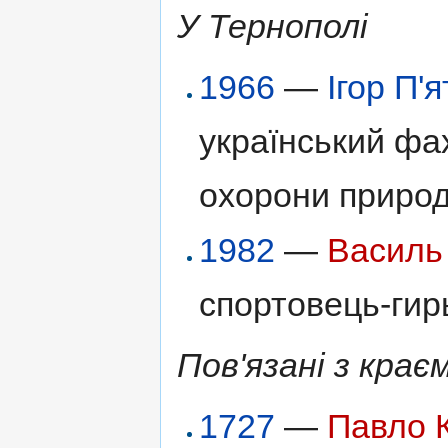
У Тернополі
1966
—
Ігор П'
український фах
охорони природ
1982
—
Василь
спортовець-гир
Пов'язані з крає
1727
—
Павло 