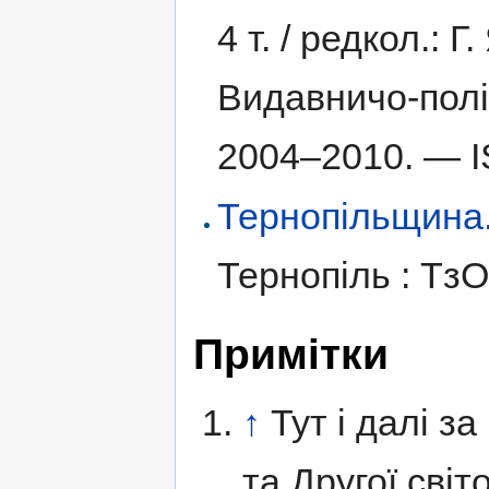
4 т. /
редкол.: Г.
Видавничо-полі
2004–2010. —
Тернопільщина. І
Тернопіль : Тз
Примітки
↑
Тут і далі з
та Другої світ