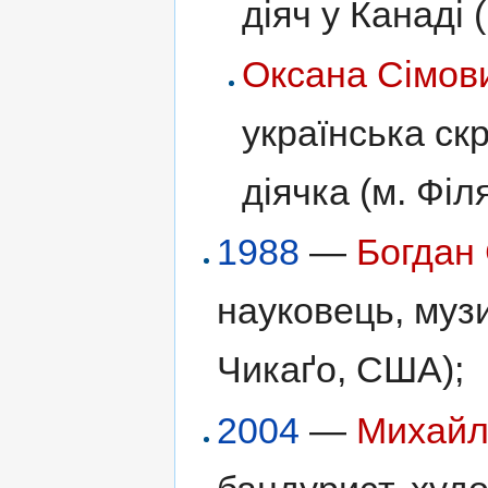
діяч у Канаді 
Оксана Сімов
українська ск
діячка (м. Фі
1988
—
Богдан
науковець, музи
Чикаґо, США);
2004
—
Михайл