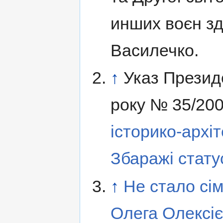
инших воєн з
Василечко.
↑
Указ Президе
року № 35/20
історико-архіт
Збаражі стату
↑
Не стало сім
Олега Олексі