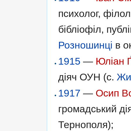
психолог, філол
бібліофіл, публі
Розношинці
в о
1915
—
Юліан 
діяч ОУН (с.
Жи
1917
—
Осип В
громадський дія
Тернополя);