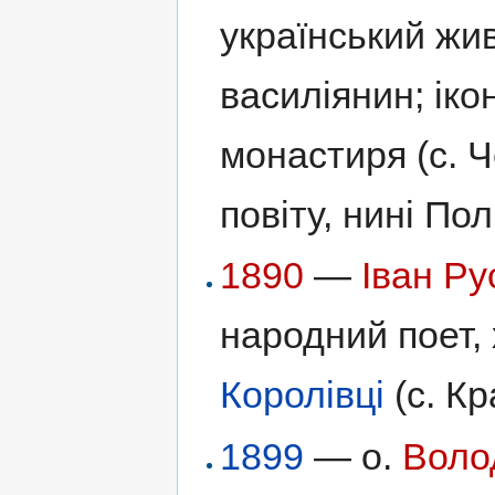
український жи
василіянин; ік
монастиря (с. 
повіту, нині По
1890
—
Іван Ру
народний поет,
Королівці
(с. К
1899
— о.
Воло