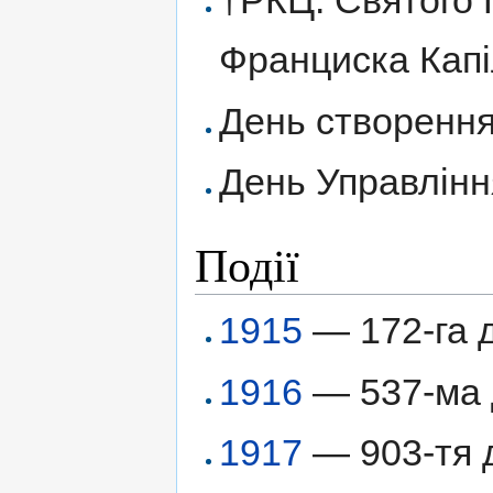
†РКЦ: Святого 
Франциска Капі
День створення 
День Управлінн
Події
1915
— 172-га 
1916
— 537-ма д
1917
— 903-тя д