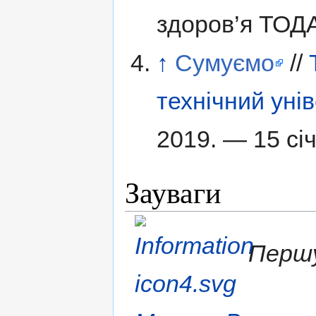
здоров’я ТОДА
↑
Сумуємо
//
технічний уні
2019. — 15 січ
Зауваги
Першу