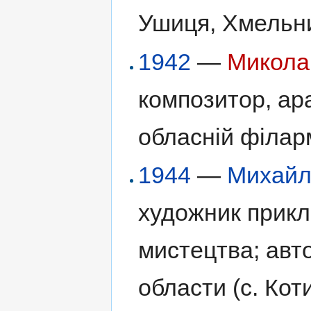
Ушиця, Хмельн
1942
—
Микола
композитор, ар
обласній філарм
1944
—
Михайл
художник прикл
мистецтва; авто
области (с. Кот