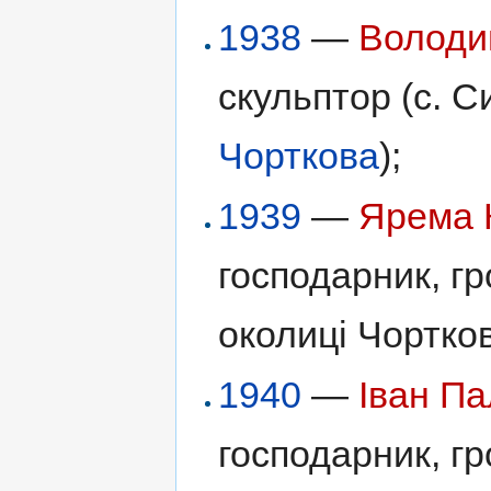
1938
—
Володи
скульптор (с. С
Чорткова
);
1939
—
Ярема 
господарник, гр
околиці Чортков
1940
—
Іван П
господарник, гр