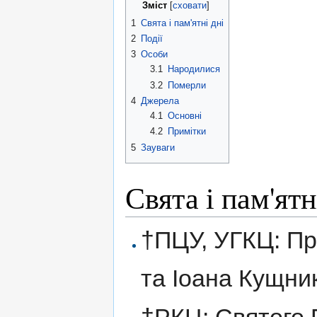
Зміст
[
сховати
]
1
Свята і пам'ятні дні
2
Події
3
Особи
3.1
Народилися
3.2
Померли
4
Джерела
4.1
Основні
4.2
Примітки
5
Зауваги
Свята і пам'ятн
†ПЦУ, УГКЦ: Пр
та Іоана Кущни