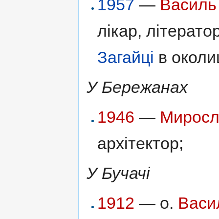
1957
—
Василь
лікар, літерато
Загайці
в околиц
У Бережанах
1946
—
Миросл
архітектор;
У Бучачі
1912
— о.
Васи