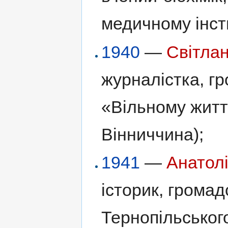
медичному інсти
1940
—
Світла
журналістка, г
«Вільному житт
Вінниччина);
1941
—
Анатол
історик, громад
Тернопільськог