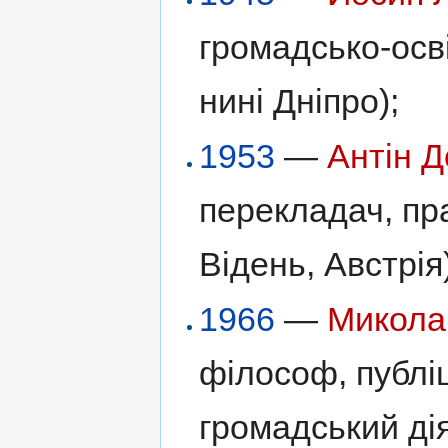
громадсько-осві
нині Дніпро);
1953
—
Антін 
перекладач, пра
Відень, Австрія)
1966
—
Микола
філософ, публіц
громадський ді