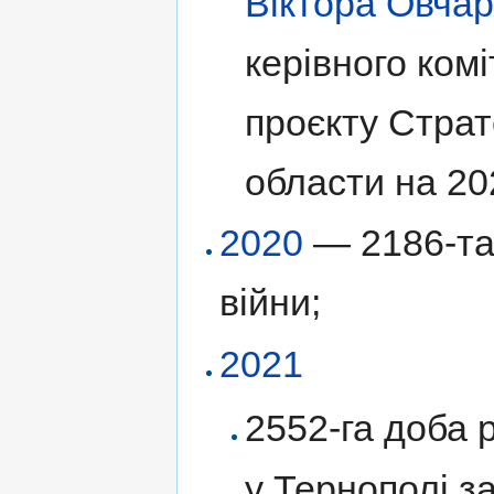
Віктора Овчар
керівного комі
проєкту Страт
области на 2
2020
— 2186-та 
війни;
2021
2552-га доба р
у Тернополі з