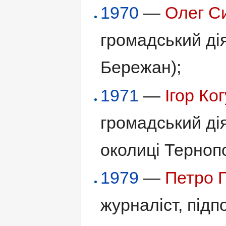
1970
—
Олег С
громадський дія
Бережан);
1971
—
Ігор Ко
громадський дія
околиці Терноп
1979
—
Петро 
журналіст, під