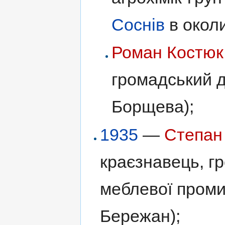
Соснів
в околи
Роман Костюк
громадський д
Борщева);
1935
—
Степан
краєзнавець, г
меблевої проми
Бережан);