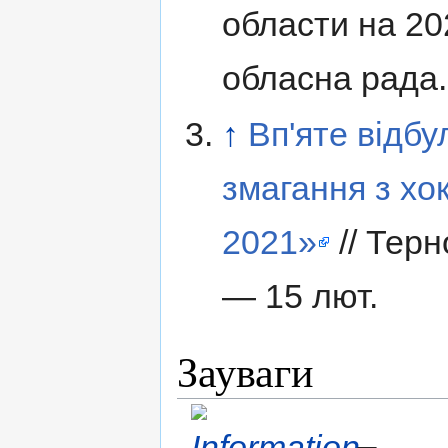
области на 20
обласна рада.
↑
Вп'яте відбу
змагання з хо
2021»
// Терн
— 15 лют.
Зауваги