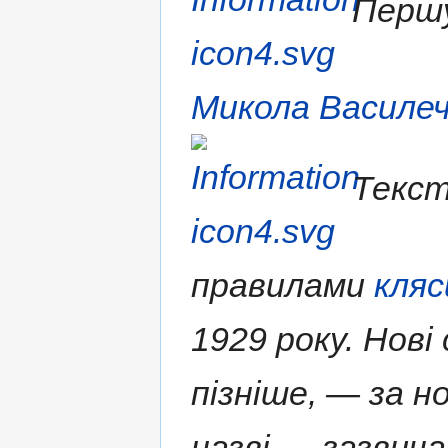
Першу
Микола Василе
Текст
правилами
кляс
1929 року. Нові
пізніше, — за н
назві — зазвича