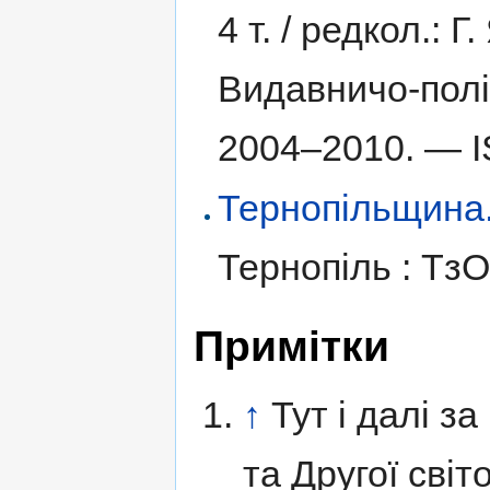
4 т. /
редкол.: Г.
Видавничо-полі
2004–2010. —
Тернопільщина. І
Тернопіль : Тз
Примітки
↑
Тут і далі з
та Другої світ