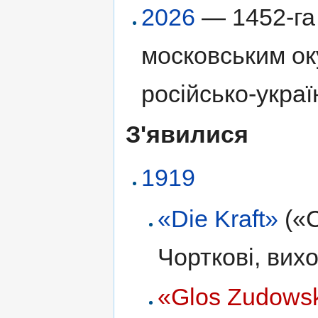
2026
— 1452-га 
московським ок
російсько-украї
З'явилися
1919
«Die Kraft»
(«С
Чорткові, вих
«Glos Zudows