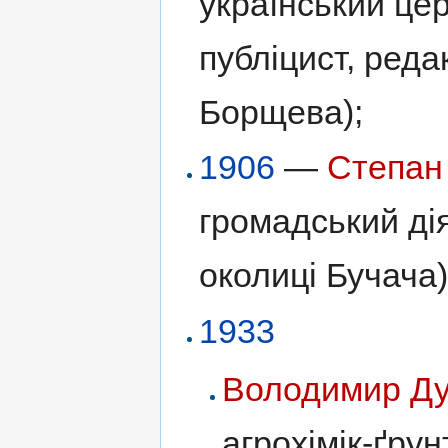
український цер
публіцист, реда
Борщева);
1906
—
Степан
громадський дія
околиці Бучача)
1933
Володимир Ду
агрохімік-ґрун