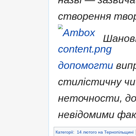
створення твор
Шановн
допомогти
випр
стилістичну чи
неточности, д
невідомими фа
Категорії
:
14 лютого на Тернопільщині