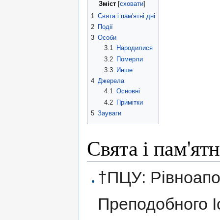
Зміст
[
сховати
]
1
Свята і пам'ятні дні
2
Події
3
Особи
3.1
Народилися
3.2
Померли
3.3
Инше
4
Джерела
4.1
Основні
4.2
Примітки
5
Зауваги
Свята і пам'ятн
†ПЦУ: Рівноапо
Преподобного Іс