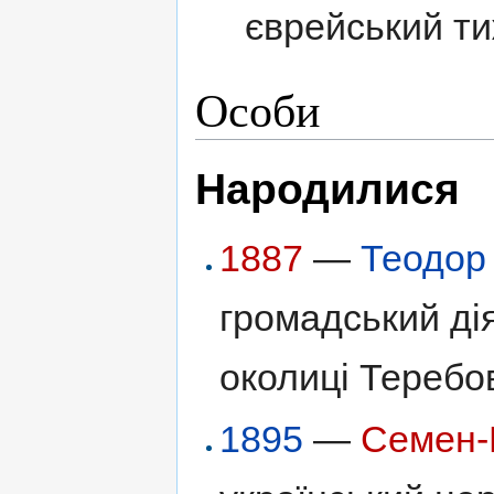
єврейський ти
Особи
Народилися
1887
—
Теодор
громадський дія
околиці Теребов
1895
—
Семен-