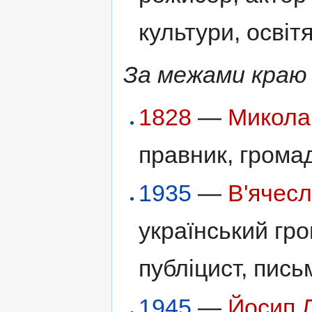
культури, освіт
За межами краю
1828
—
Микола
правник, громад
1935
—
В'ячес
український гро
публіцист, письм
1945
—
Йосип 