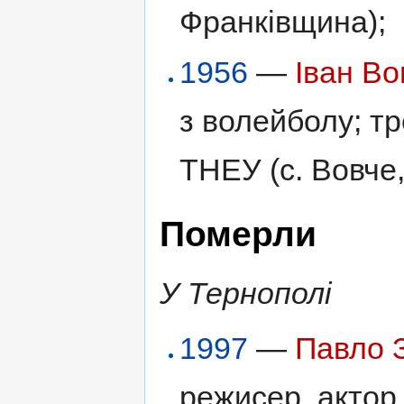
Франківщина);
1956
—
Іван В
з волейболу; т
ТНЕУ (с. Вовче
Померли
У Тернополі
1997
—
Павло 
режисер, актор т