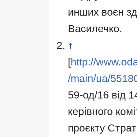
инших воєн з
Василечко.
↑
[
http://www.oda
/main/ua/55180
59-од/16 від 
керівного комі
проєкту Страт