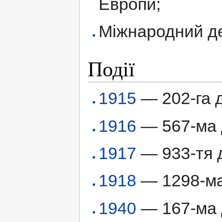
Европи;
Міжнародний де
Події
1915
— 202-га 
1916
— 567-ма д
1917
— 933-тя д
1918
— 1298-ма 
1940
— 167-ма