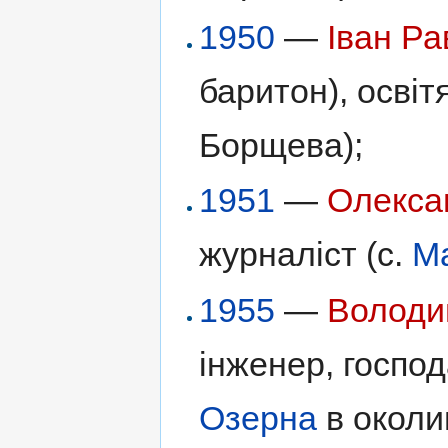
1950
—
Іван Р
баритон), освіт
Борщева);
1951
—
Олекса
журналіст (с.
Ма
1955
—
Володи
інженер, господ
Озерна
в околи