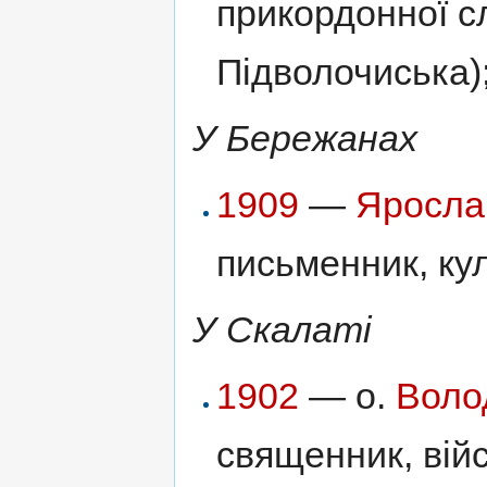
прикордонної с
Підволочиська)
У Бережанах
1909
—
Яросла
письменник, кул
У Скалаті
1902
— о.
Воло
священник, війс