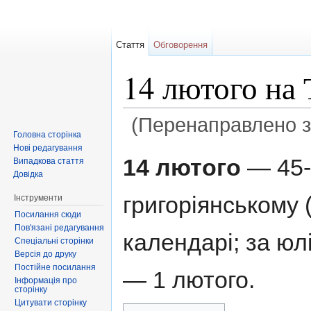
Стаття
Обговорення
14 лютого на
(Перенаправлено 
Головна сторінка
Перейти до:
навігація
,
пошук
Нові редагування
14 лютого
— 45-
Випадкова стаття
Довідка
григоріянському 
Інструменти
Посилання сюди
Пов'язані редагування
календарі; за ю
Спеціальні сторінки
Версія до друку
Постійне посилання
— 1 лютого.
Інформація про
сторінку
Цитувати сторінку