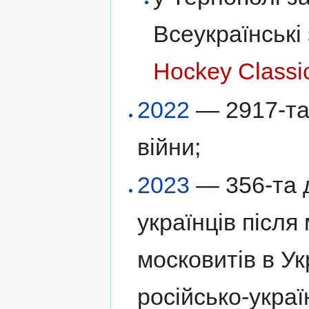
Всеукраїнські
Hockey Classi
2022
— 2917-та 
війни;
2023
— 356-та д
українців післ
московитів в Ук
російсько-украї