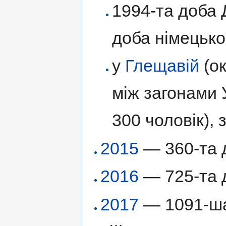
1994-та доба Д
доба німецько
у
Глещавій
(ок
між загонами 
300 чоловік), 
2015
— 360-та д
2016
— 725-та д
2017
— 1091-ша 