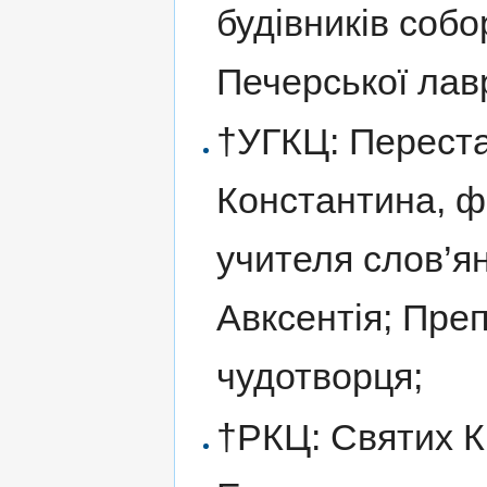
будівників собо
Печерської лав
†УГКЦ: Перест
Константина, ф
учителя слов’я
Авксентія; Пре
чудотворця;
†РКЦ: Святих К