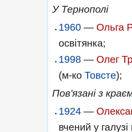
У Тернополі
1960
—
Ольга Р
освітянка;
1998
—
Олег Т
(м-ко
Товсте
);
Пов'язані з крає
1924
—
Олекса
вчений у галузі