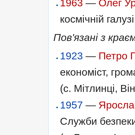
1963
—
Олег У
космічній галузі
Пов'язані з крає
1923
—
Петро 
економіст, гром
(с. Мітлинці, Ві
1957
—
Яросла
Служби безпеки