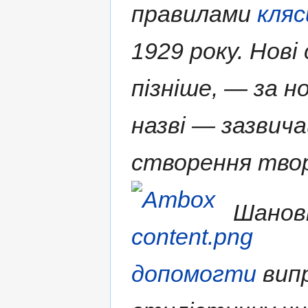
правилами
кляс
1929 року. Нові
пізніше, — за н
назві — зазвича
створення твор
Шановн
допомогти
випр