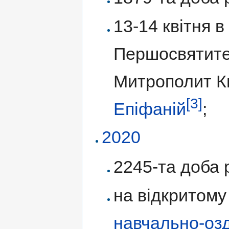
13-14 квітня в
Першосвятите
Митрополит Киї
[3]
Епіфаній
;
2020
2245-та доба р
на відкритому
навчально-оз