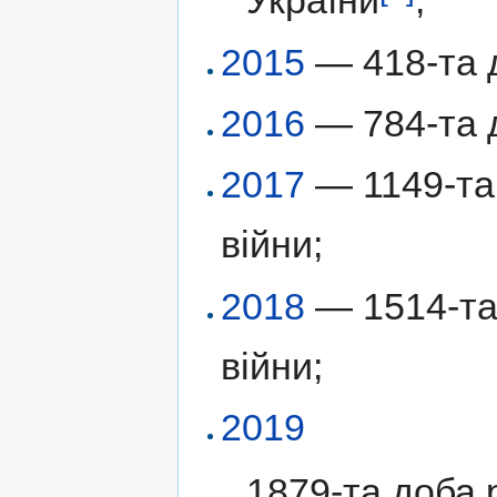
України
;
2015
— 418-та д
2016
— 784-та д
2017
— 1149-та 
війни;
2018
— 1514-та 
війни;
2019
1879-та доба р