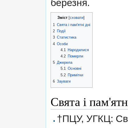
березня.
Зміст
[
сховати
]
1
Свята і пам'ятні дні
2
Події
3
Статистика
4
Особи
4.1
Народилися
4.2
Померли
5
Джерела
5.1
Основні
5.2
Примітки
6
Зауваги
Свята і пам'ятн
†ПЦУ, УГКЦ: С