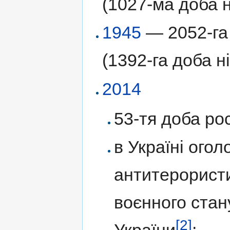
(1027-ма доба н
1945
— 2052-га 
(1392-га доба н
2014
53-тя доба рос
в Україні ого
антитерористи
воєнного стан
[2]