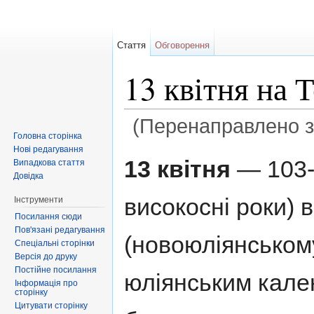
Стаття
Обговорення
13 квітня на 
(Перенаправлено 
Головна сторінка
Перейти до:
навігація
,
пошук
Нові редагування
13 квітня
— 103-й
Випадкова стаття
Довідка
високосні роки) 
Інструменти
Посилання сюди
Пов'язані редагування
(новоюліянському
Спеціальні сторінки
Версія до друку
Постійне посилання
юліянським кал
Інформація про
сторінку
Цитувати сторінку