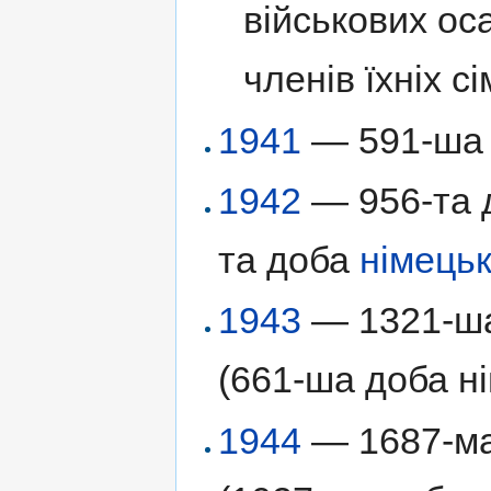
військових оса
членів їхніх сі
1941
— 591-ша д
1942
— 956-та д
та доба
німецьк
1943
— 1321-ша 
(661-ша доба ні
1944
— 1687-ма 