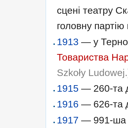
сцені театру Ск
головну партію 
1913
— у Терно
Товариства На
Szkoły Ludowej.
1915
— 260-та 
1916
— 626-та д
1917
— 991-ша д