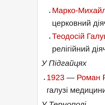
Марко-Михайл
церковний дія
Теодосій Гал
релігійний дія
У Підгайцях
1923
—
Роман 
галузі медицини
У Тернополі