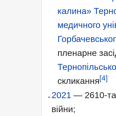
калина»
Терно
медичного унів
Горбачевсько
пленарне засі
Тернопільсько
[4]
скликання
2021
— 2610-та 
війни;