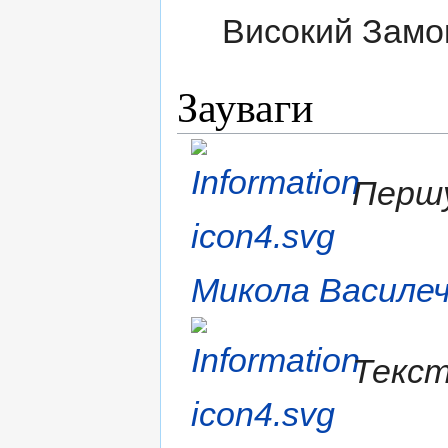
Високий Замок
Зауваги
Першу
Микола Василе
Текст