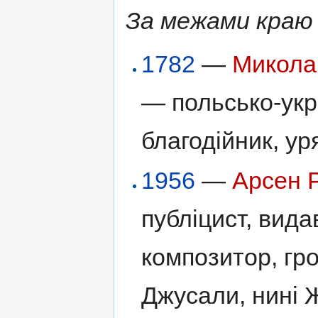
За межами краю
1782
—
Микола
— польсько-укр
благодійник, ур
1956
—
Арсен 
публіцист, видав
композитор, гро
Джусали, нині 