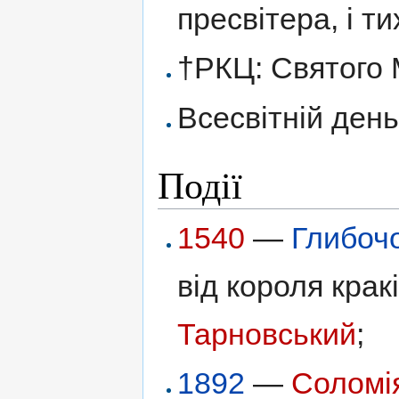
пресвітера, і ти
†РКЦ: Святого 
Всесвітній день
Події
1540
—
Глибоч
від короля кра
Тарновський
;
1892
—
Соломі