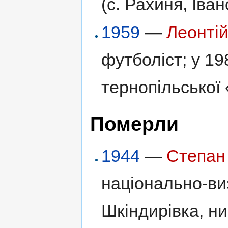
(с. Рахиня, Іва
1959
—
Леонті
футболіст; у 1
тернопільської 
Померли
1944
—
Степан
національно-ви
Шкіндирівка, н