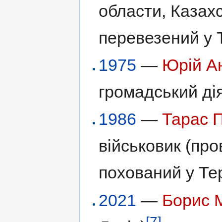
области, Казах
перевезений у 
1975
—
Юрій А
громадський ді
1986
—
Тарас 
військовик (про
похований у Тер
2021
—
Борис 
[7]