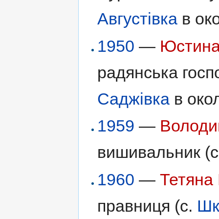
Августівка
в око
1950
—
Юстина
радянська госпо
Саджівка
в око
1959
—
Володи
вишивальник (с
1960
—
Тетяна
правниця (с.
Шк