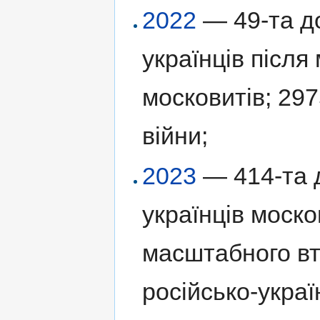
2022
— 49-та до
українців післ
московитів; 297
війни;
2023
— 414-та д
українців моск
масштабного вт
російсько-украї