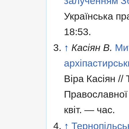
залученням З
Українська пр
18:53.
↑
Касіян В.
Ми
архіпастирськ
Віра Касіян //
Православної 
квіт. — час.
↑
Тернопільсь