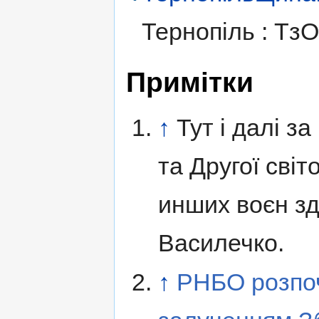
Тернопіль : Тз
Примітки
↑
Тут і далі з
та Другої світ
инших воєн з
Василечко.
↑
РНБО розпоч