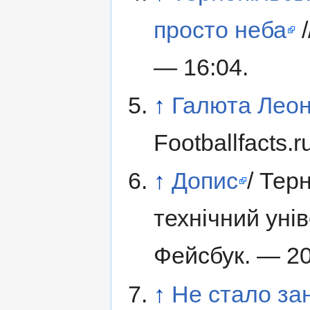
просто неба
/
— 16:04.
↑
Галюта Лео
Footballfacts.r
↑
Допис
/ Тер
технічний унів
Фейсбук. — 20
↑
Не стало за