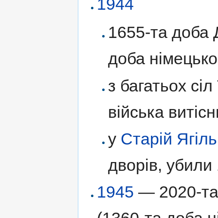
1944
1655-та доба Д
доба німецько
з багатьох сі
війська витісн
у
Старій Ягіль
дворів, убили
1945
— 2020-та 