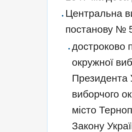
Центральна ви
постанову № 
достроково 
окружної виб
Президента 
виборчого ок
місто Терноп
Закону Укра