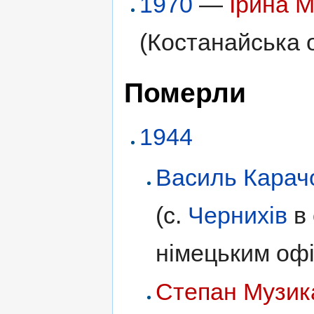
1970
—
Ірина М
(Костанайська 
Померли
1944
Василь Карач
(с.
Чернихів
в 
німецьким офі
Степан Музик