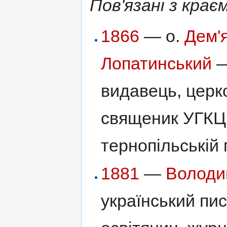
Пов'язані з крає
1866
— о.
Дем'
Лопатинський
—
видавець, церко
священик УГКЦ
тернопільській г
1881
—
Володи
український пи