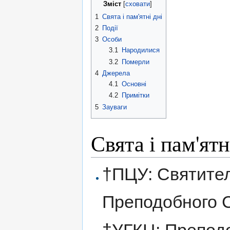
Зміст
[
сховати
]
1
Свята і пам'ятні дні
2
Події
3
Особи
3.1
Народилися
3.2
Померли
4
Джерела
4.1
Основні
4.2
Примітки
5
Зауваги
Свята і пам'ятн
†ПЦУ: Святител
Преподобного 