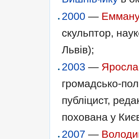
2000
—
Емману
скульптор, наук
Львів);
2003
—
Яросла
громадсько-полі
публіцист, реда
похована у Києв
2007
—
Володи