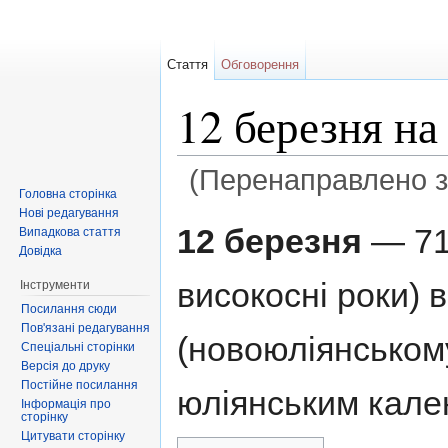
Стаття
Обговорення
12 березня н
(Перенаправлено 
Головна сторінка
Перейти до:
навігація
,
пошук
Нові редагування
12 березня
— 71-
Випадкова стаття
Довідка
високосні роки) 
Інструменти
Посилання сюди
Пов'язані редагування
(новоюліянському
Спеціальні сторінки
Версія до друку
Постійне посилання
юліянським кале
Інформація про
сторінку
Цитувати сторінку