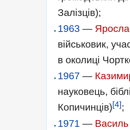
Залізців);
1963
—
Яросла
військовик, уча
в околиці Чортк
1967
—
Казими
науковець, бібл
[4]
Копичинців)
;
1971
—
Василь