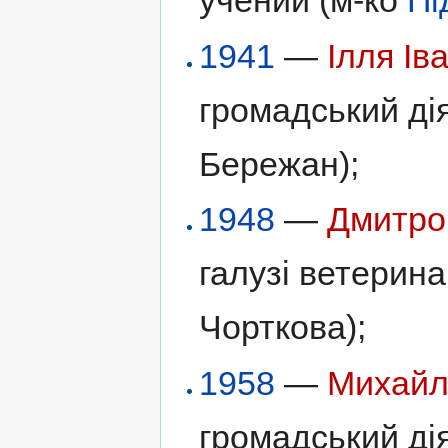
учений (м-ко
Пі
1941
—
Ілля Ів
громадський дія
Бережан);
1948
—
Дмитро
галузі ветеринар
Чорткова);
1958
—
Михайл
громадський дія