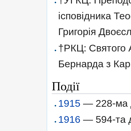
†УГКЦ: Преподо
ісповідника Те
Григорія Двоєс
†РКЦ: Святого 
Бернарда з Кар
Події
1915
— 228-ма
1916
— 594-та д