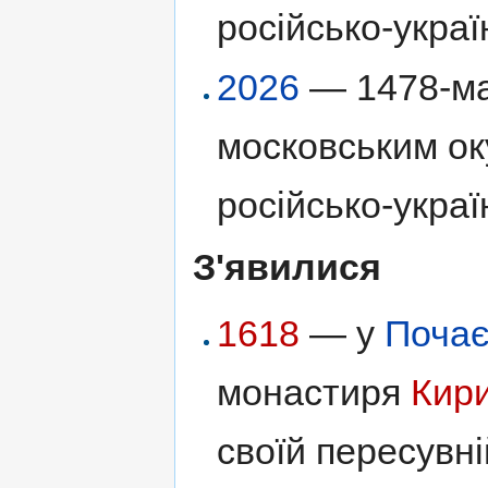
російсько-украї
2026
— 1478-ма
московським ок
російсько-украї
З'явилися
1618
— у
Почає
монастиря
Кири
своїй пересувн