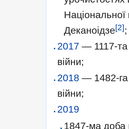
Національної п
[2]
Деканоідзе
;
2017
— 1117-та 
війни;
2018
— 1482-га 
війни;
2019
1847-ма доба р