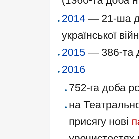
(1360-та доба н
2014
— 21-ша д
української війн
2015
— 386-та д
2016
752-га доба ро
на Театральн
присягу нові
п
урочистостях 