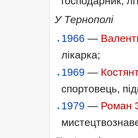
господарник, лі
У Тернополі
1966
—
Валент
лікарка;
1969
—
Костян
спортовець, пі
1979
—
Роман З
мистецтвознав