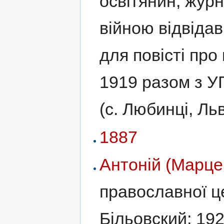
освітянин, жур
війною відвіда
для повісті пр
1919 разом з У
(с. Любинці, Ль
1887
Антоній (Марце
православної ц
Більовский; 19