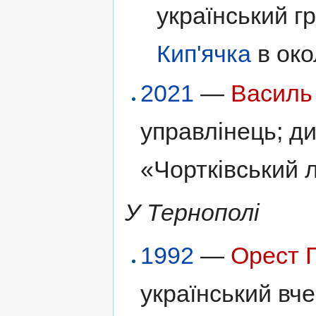
український г
Кип'ячка
в око
2021
—
Василь
управлінець; д
«Чортківський л
У Тернополі
1992
—
Орест 
український вчен