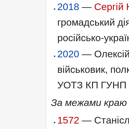
2018
—
Сергій 
громадський дія
російсько-украї
2020
— Олексій
військовик, пол
УОТЗ КП ГУНП в
За межами краю
1572
— Станісл