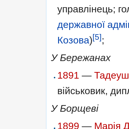
управлінець; г
державної адмін
[5]
Козова
)
;
У Бережанах
1891
—
Тадеуш
військовик, дип
У Борщеві
1899
—
Марія 