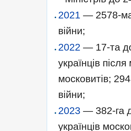
2021
— 2578-ма 
війни;
2022
— 17-та до
українців післ
московитів; 294
війни;
2023
— 382-га д
українців моск