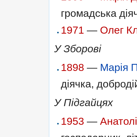
громадська дія
1971
—
Олег К
У Зборові
1898
—
Марія 
діячка, доброді
У Підгайцях
1953
—
Анатол