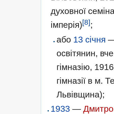
духовної семіна
[8]
імперія)
;
або
13 січня
освітянин, вч
гімназію, 191
гімназії в м. 
Львівщина);
1933
—
Дмитро