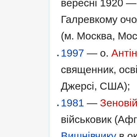
вересні 1920 — 
Галревкому очо
(м. Москва, Мос
1997
— о.
Анті
священник, осві
Джерсі, США);
1981
—
Зенові
військовик (Афг
Вишнівчику
в ок