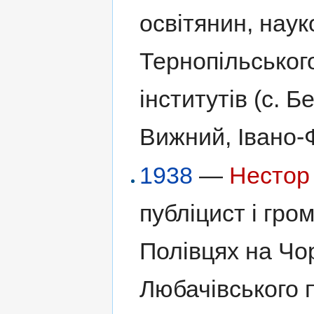
освітянин, нау
Тернопільськог
інститутів (с. Б
Вижний, Івано-
1938
—
Нестор
публіцист і гро
Полівцях на Чор
Любачівського 