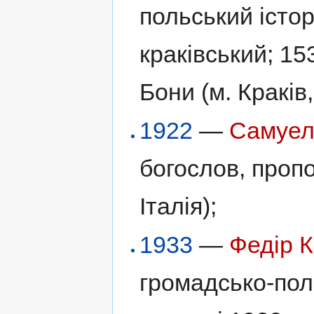
польський істор
краківський; 1
Бони (м. Краків
1922
—
Самуел
богослов, пропо
Італія);
1933
—
Федір 
громадсько-полі