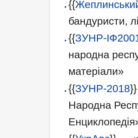
{{
Жеплинськи
бандуристи, л
{{
ЗУНР-ІФ200
народна респу
матеріали»
{{
ЗУНР-2018
}
Народна Респ
Енциклопедія