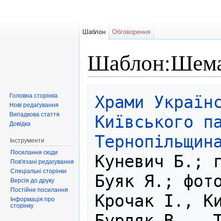
Шаблон
Обговорення
Шаблон:Шем
Перейти до:
навігація
,
пошук
Головна сторінка
Храми Українс
Нові редагування
Випадкова стаття
Київського па
Довідка
Тернопільщин
Інструменти
Посилання сюди
Куневич Б.; г
Пов'язані редагування
Спеціальні сторінки
Буяк Я.; фото
Версія до друку
Постійне посилання
Крочак І., Ки
Інформація про
сторінку
Бурдяк В. — Т