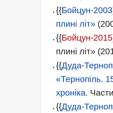
{{
Бойцун-2003
плині літ»
(20
{{
Бойцун-2015
плині літ» (20
{{
Дуда-Терно
«Тернопіль. 1
хроніка
. Части
{{
Дуда-Терно