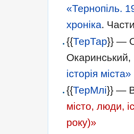
«Тернопіль. 1
хроніка
. Части
{{
ТерТар
}} — 
Окаринський, 
історія міста»
{{
ТерМлі
}} — 
місто, люди, і
року)»