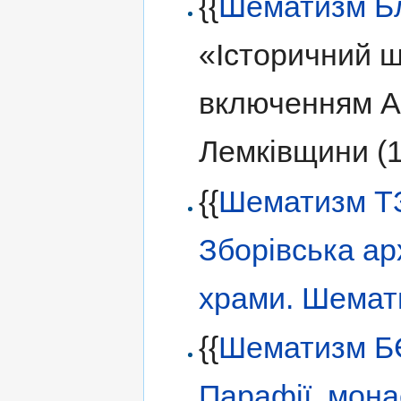
{{
Шематизм Б
«Історичний ш
включенням А
Лемківщини (
{{
Шематизм Т
Зборівська ар
храми. Шемат
{{
Шематизм Б
Парафії, мона