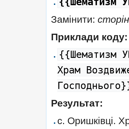
{{Шематизм У
Замінити:
сторі
Приклади коду:
{{Шематизм У
Храм Воздвиж
Господнього}
Результат:
с. Оришківці. 