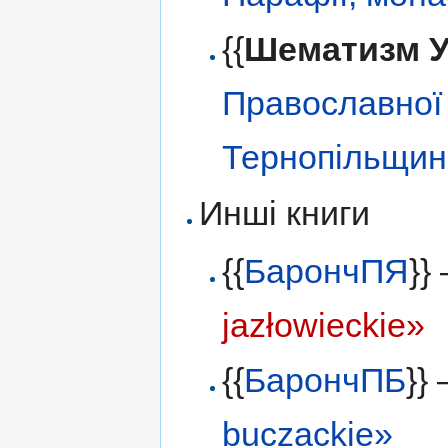
{{
Шематизм 
Православної 
Тернопільщин
Инші книги
{{
БарончПЯ
}}
jazłowieckie»
{{
БарончПБ
}}
buczackie»