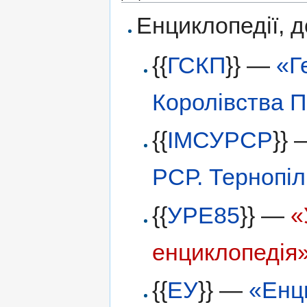
Енциклопедії, 
{{
ГСКП
}} —
«Г
Королівства П
{{
ІМСУРСР
}}
РСР. Тернопіл
{{
УРЕ85
}} —
«
енциклопедія
{{
ЕУ
}} —
«Енц