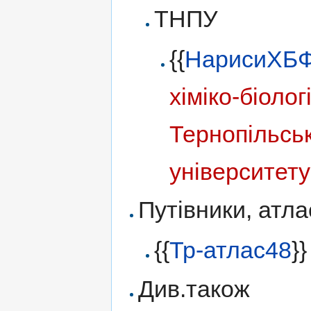
ТНПУ
{{
НарисиХБ
хіміко-біоло
Тернопільськ
університету
Путівники, атла
{{
Тр-атлас48
}
Див.також