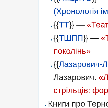
(Хронологія ім
{{
ТТ
}} —
«Теа
{{
ТШПП
}} —
«
поколінь»
{{
Лазарович-Л
Лазарович.
«Л
стрільців: фо
Книги про Терн