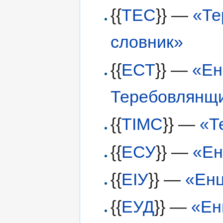
{{
ТЕС
}} —
«Те
словник»
{{
ЕСТ
}} —
«Ен
Теребовлянщ
{{
ТІМС
}} —
«Те
{{
ЕСУ
}} —
«Ен
{{
ЕІУ
}} —
«Енц
{{
ЕУД
}} —
«Ен