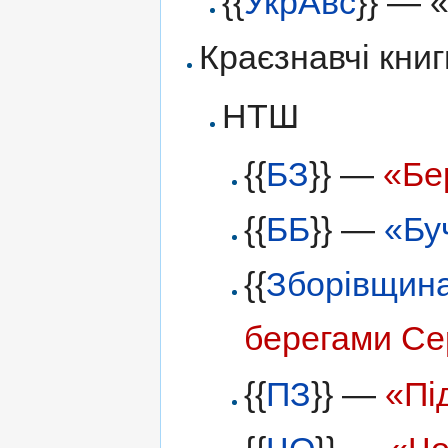
{{
УкрАвс
}} — 
Краєзнавчі книг
НТШ
{{
БЗ
}} —
«Бе
{{
ББ
}} —
«Бу
{{
Зборівщин
берегами Сер
{{
ПЗ
}} —
«Пі