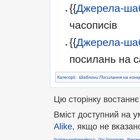
{{
Джерела-ша
часописів
{{
Джерела-ша
посилань на с
Категорії
:
Шаблони:Посилання на конк
Цю сторінку востаннє 
Вміст доступний на 
Alike
, якщо не вказан
Політика конфіденційності
Про Тернопедію
Відмова