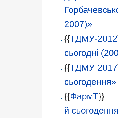
Горбачевсько
2007)»
{{
ТДМУ-2012
сьогодні (2
{{
ТДМУ-2017
сьогодення»
{{
ФармТ
}} 
й сьогоденн