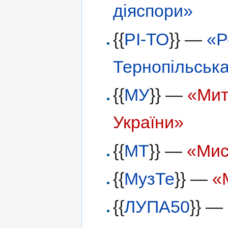
діяспори»
{{
РІ-ТО
}} —
«Р
Тернопільськ
{{
МУ
}} —
«Мит
України»
{{
МТ
}} —
«Мис
{{
МузТе
}} —
«
{{
ЛУПА50
}} —