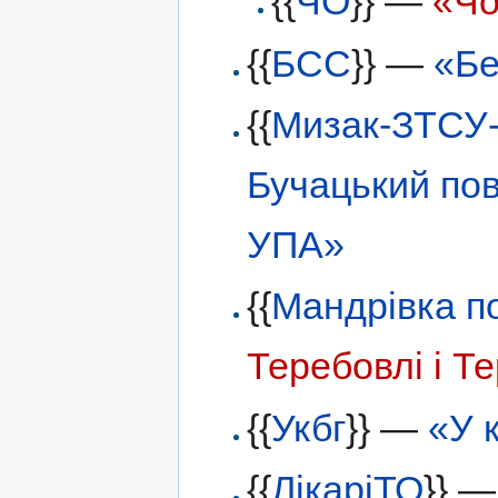
{{
ЧО
}} —
«Чо
{{
БСС
}} —
«Бе
{{
Мизак-ЗТСУ
Бучацький пов
УПА»
{{
Мандрівка п
Теребовлі і Т
{{
Укбг
}} —
«У к
{{
ЛікаріТО
}} 