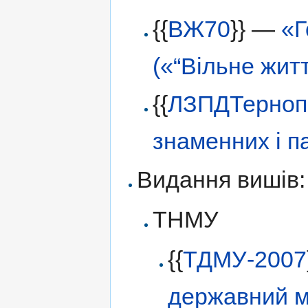
{{
ВЖ70
}} —
«Г
(«“Вільне жит
{{
ЛЗПДТерноп
знаменних і п
Видання вишів:
ТНМУ
{{
ТДМУ-2007
державний ме