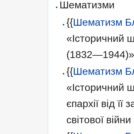
Шематизми
{{
Шематизм Б
«Історичний ш
(1832—1944)
{{
Шематизм Б
«Історичний 
єпархії від її
світової війн