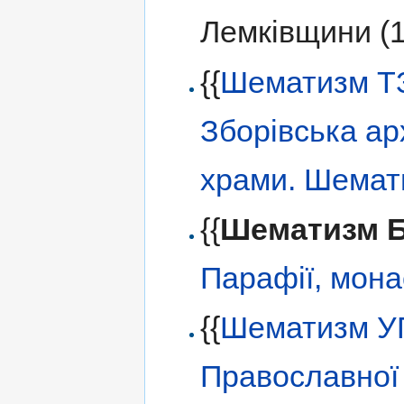
Лемківщини (
{{
Шематизм Т
Зборівська ар
храми. Шемат
{{
Шематизм 
Парафії, мона
{{
Шематизм 
Православної 