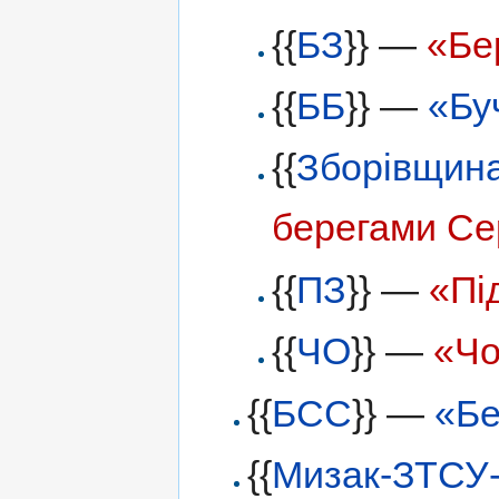
{{
БЗ
}} —
«Бе
{{
ББ
}} —
«Бу
{{
Зборівщин
берегами Сер
{{
ПЗ
}} —
«Пі
{{
ЧО
}} —
«Чо
{{
БСС
}} —
«Бе
{{
Мизак-ЗТСУ