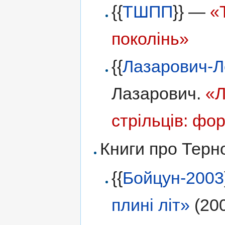
{{
ТШПП
}} —
«
поколінь»
{{
Лазарович-Л
Лазарович.
«Л
стрільців: фо
Книги про Терн
{{
Бойцун-2003
плині літ»
(20