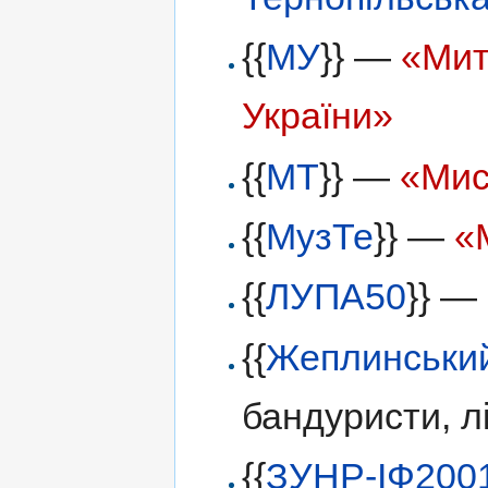
{{
МУ
}} —
«Мит
України»
{{
МТ
}} —
«Мис
{{
МузТе
}} —
«
{{
ЛУПА50
}} —
{{
Жеплинськи
бандуристи, л
{{
ЗУНР-ІФ200