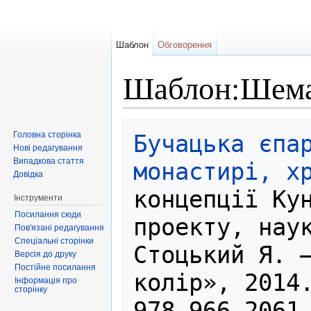
Шаблон
Обговорення
Шаблон:Шема
Перейти до:
навігація
,
пошук
Головна сторінка
Бучацька єпар
Нові редагування
Випадкова стаття
монастирі, х
Довідка
концепції Кун
Інструменти
Посилання сюди
проекту, наук
Пов'язані редагування
Спеціальні сторінки
Стоцький Я. —
Версія до друку
Постійне посилання
колір», 2014.
Інформація про
сторінку