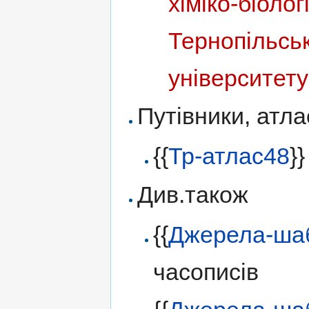
хіміко-біоло
Тернопільськ
університету
Путівники, атла
{{
Тр-атлас48
}
Див.також
{{
Джерела-ша
часописів