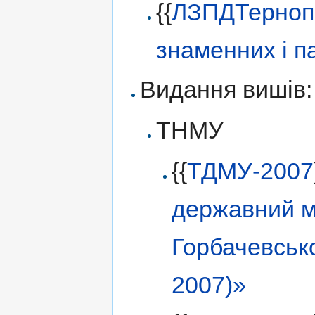
{{
ЛЗПДТерноп
знаменних і п
Видання вишів:
ТНМУ
{{
ТДМУ-2007
державний ме
Горбачевсько
2007)»