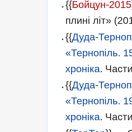
{{
Бойцун-2015
плині літ» (20
{{
Дуда-Терно
«Тернопіль. 1
хроніка
. Части
{{
Дуда-Терно
«Тернопіль. 1
хроніка
. Части