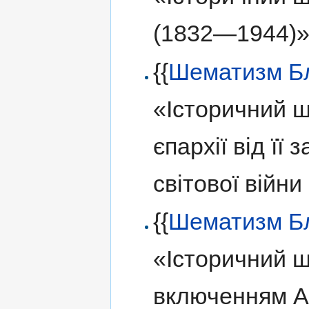
(1832—1944)
{{
Шематизм Б
«Історичний 
єпархії від її
світової війн
{{
Шематизм Б
«Історичний ш
включенням А