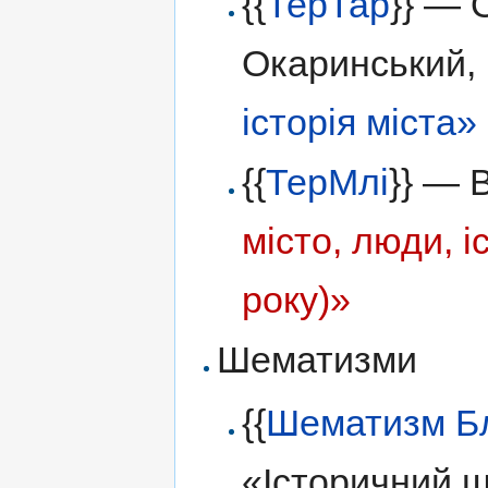
{{
ТерТар
}} — 
Окаринський, 
історія міста»
{{
ТерМлі
}} — 
місто, люди, і
року)»
Шематизми
{{
Шематизм Б
«Історичний ш