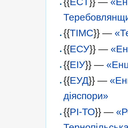
{{
ЕСТ
}} —
«Ен
Теребовлянщ
{{
ТІМС
}} —
«Те
{{
ЕСУ
}} —
«Ен
{{
ЕІУ
}} —
«Енц
{{
ЕУД
}} —
«Ен
діяспори»
{{
РІ-ТО
}} —
«Р
Тернопільськ