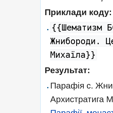
Приклади коду:
{{Шематизм Б
Жнибороди. Ц
Михаїла}}
Результат:
Парафія с. Жни
Архистратига М
Парафії, монас