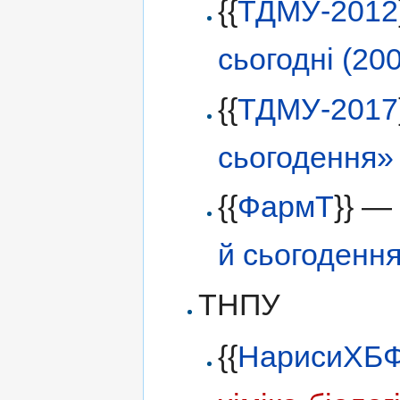
{{
ТДМУ-2012
сьогодні (2
{{
ТДМУ-2017
сьогодення»
{{
ФармТ
}} 
й сьогоденн
ТНПУ
{{
НарисиХБ