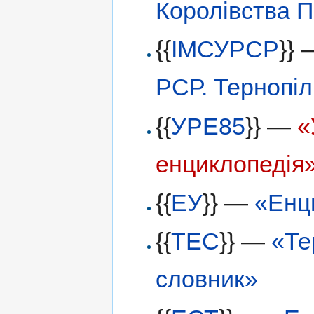
Королівства П
{{
ІМСУРСР
}}
РСР. Тернопіл
{{
УРЕ85
}} —
«
енциклопедія
{{
ЕУ
}} —
«Енц
{{
ТЕС
}} —
«Те
словник»