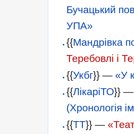
Бучацький пов
УПА»
{{
Мандрівка п
Теребовлі і Т
{{
Укбг
}} —
«У к
{{
ЛікаріТО
}} 
(Хронологія ім
{{
ТТ
}} —
«Теа