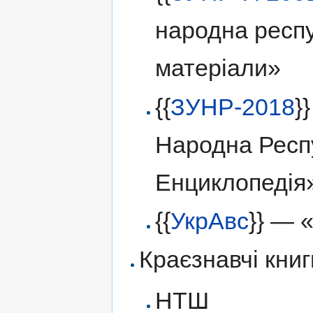
народна респу
матеріали»
{{
ЗУНР-2018
}
Народна Респ
Енциклопедія
{{
УкрАвс
}} — 
Краєзнавчі книг
НТШ