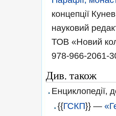
концепції Кунев
науковий редак
ТОВ «Новий колі
978-966-2061-3
Див. також
Енциклопедії, 
{{
ГСКП
}} —
«Г