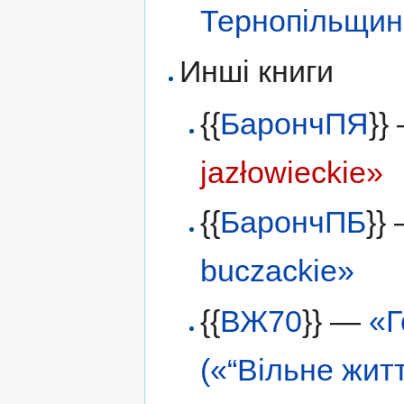
Тернопільщин
Инші книги
{{
БарончПЯ
}}
jazłowieckie»
{{
БарончПБ
}}
buczackie»
{{
ВЖ70
}} —
«Г
(«“Вільне жит