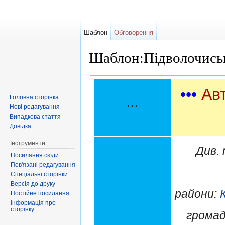
Шаблон
Обговорення
Шаблон:Підволочись
Перейти до:
навігація
,
пошук
•••
Ав
Головна сторінка
Нові редагування
* * *
Випадкова стаття
Довідка
Інструменти
Див.
Посилання сюди
Пов'язані редагування
Спеціальні сторінки
Версія до друку
райони:
Постійне посилання
Інформація про
сторінку
грома