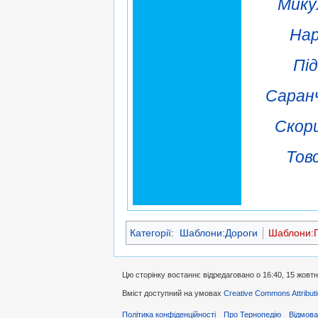
Мику
Нар
Пі
Саранч
Скори
Тов
Категорії
:
Шаблони:Дороги
Шаблони:П
Цю сторінку востаннє відредаговано о 16:40, 15 жовтн
Вміст доступний на умовах
Creative Commons Attributi
Політика конфіденційності
Про Тернопедію
Відмова