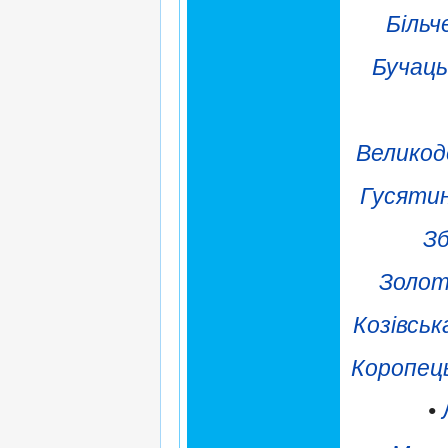
Більч
Бучаць
Великод
Гусяти
Зб
Золот
Козівськ
Коропец
•