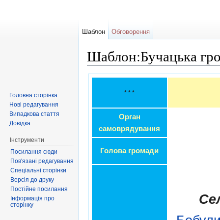
Шаблон
Обговорення
Шаблон:Бучацька гр
Перейти до:
навігація
,
пошук
* * *
Головна сторінка
Нові редагування
Випадкова стаття
Орган
Довідка
самоврядування
Інструменти
Голова громади
Посилання сюди
Пов'язані редагування
Спеціальні сторінки
Версія до друку
Постійне посилання
Се
Інформація про
сторінку