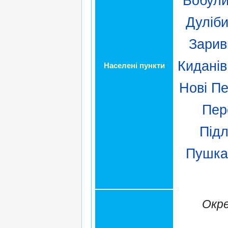
Бобули
Дуліб
Зарив
Киданів
Населені пункти
Нові Пе
Пер
Підл
Пушка
Окре