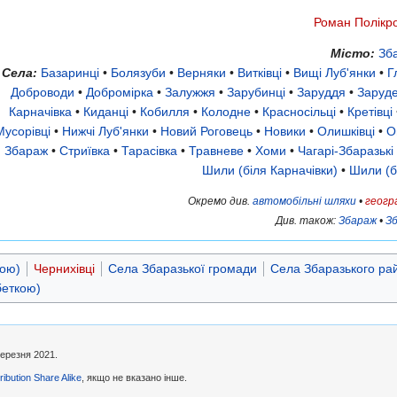
Роман Полікр
Місто:
Зб
Села:
Базаринці
•
Болязуби
•
Верняки
•
Витківці
•
Вищі Луб'янки
•
Г
Доброводи
•
Добромірка
•
Залужжя
•
Зарубинці
•
Заруддя
•
Заруде
Карначівка
•
Киданці
•
Кобилля
•
Колодне
•
Красносільці
•
Кретівці
Мусорівці
•
Нижчі Луб'янки
•
Новий Роговець
•
Новики
•
Олишківці
•
О
Збараж
•
Стриївка
•
Тарасівка
•
Травневе
•
Хоми
•
Чагарі-Збаразькі
Шили (біля Карначівки)
•
Шили (б
Окремо див.
автомобільні шляхи
•
геогр
Див. також:
Збараж
•
Зб
кою)
Чернихівці
Села Збаразької громади
Села Збаразького ра
беткою)
березня 2021.
ibution Share Alike
, якщо не вказано інше.