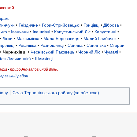
овський
араж
линчуки
•
Гніздичне
•
Гори-Стрийовецькі
•
Грицівці
•
Діброва
•
чко
•
Іванчани
•
Івашківці
•
Капустинський Ліс
•
Капустинці
•
•
Ліски
•
Максимівка
•
Мала Березовиця
•
Малий Глибочок
•
прілівці
•
Решнівка
•
Розношинці
•
Синява
•
Синягівка
•
Старий
•
Чернихівці
•
Чеснівський Раковець
•
Чорний Ліс
•
Чумалі
•
іля Лисичинців)
•
Шимківці
афія
•
природно-заповідний фонд
аразький район
йону
Села Тернопільського району (за абеткою)