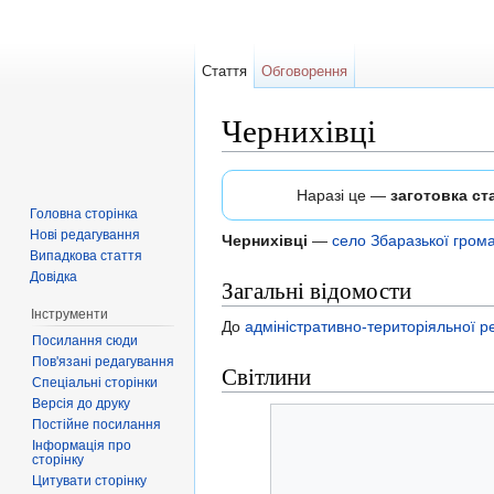
Стаття
Обговорення
Чернихівці
Перейти до:
навігація
,
пошук
Наразі це —
заготовка ста
Головна сторінка
Нові редагування
Чернихівці
—
село
Збаразької гром
Випадкова стаття
Довідка
Загальні відомости
Інструменти
До
адміністративно-територіяльної
Посилання сюди
Пов'язані редагування
Світлини
Спеціальні сторінки
Версія до друку
Постійне посилання
Інформація про
сторінку
Цитувати сторінку