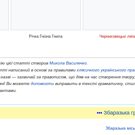
Річка Гнізна Гнила
Черниховецькі лип
ію цієї статті створив
Микола Василечко
.
ті написаний в основі за правилами
клясичного українського пр
 назві — зазвичай за правописом, що діяв на час створення твору,
ачі! Ви можете
допомогти
виправити в тексті граматичну, стил
актами.
•••
Збаразька г
Збаразька міс