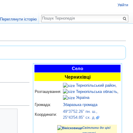
Увійти
Пошук
Переглянути історію
Село
Чернихівці
Тернопільський район
,
Тернопільська область
,
Розташування:
Україна
Громада:
Збаразька громада
49°37′52.26″ пн. ш.,
Координати:
25°43′54.85″ сх. д.
Світлини до цієї