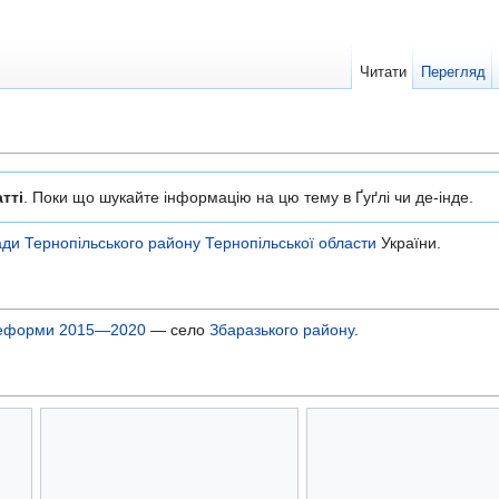
Читати
Перегляд
тті
. Поки що шукайте інформацію на цю тему в Ґуґлі чи де-інде.
ади
Тернопільського району
Тернопільської области
України.
 реформи 2015—2020
— село
Збаразького району
.