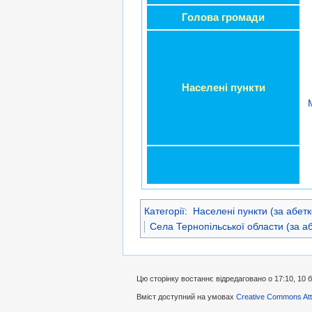
Голова громади
Населені пункти
Категорії
:
Населені пункти (за абет
Села Тернопільської области (за а
Цю сторінку востаннє відредаговано о 17:10, 10 
Вміст доступний на умовах
Creative Commons Attr