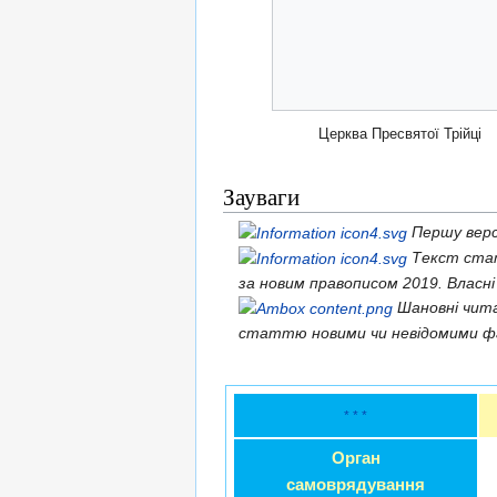
Церква Пресвятої Трійці
Зауваги
Першу верс
Текст стат
за новим правописом 2019. Власні
Шановні чит
статтю новими чи невідомими ф
* * *
Орган
самоврядування