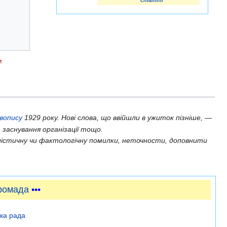
статті
и
авопису
1929 року. Нові слова, що ввійшли в ужиток пізніше, —
 заснування організації тощо.
істичну чи фактологічну помилки, неточности, доповнити
ромада
•••
ька рада