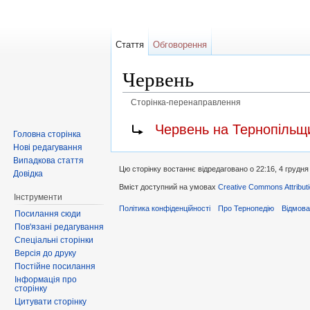
Стаття
Обговорення
Червень
Сторінка-перенаправлення
Перейти до:
навігація
,
пошук
Перенаправити на:
Червень на Тернопільщ
Головна сторінка
Нові редагування
Випадкова стаття
Цю сторінку востаннє відредаговано о 22:16, 4 грудня
Довідка
Вміст доступний на умовах
Creative Commons Attributi
Інструменти
Політика конфіденційності
Про Тернопедію
Відмова
Посилання сюди
Пов'язані редагування
Спеціальні сторінки
Версія до друку
Постійне посилання
Інформація про
сторінку
Цитувати сторінку