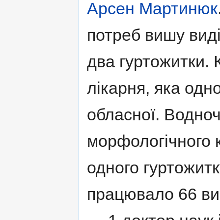
Арсен Мартинюк
потреб вишу видi
два гуртожитки. 
лiкарня, яка одн
обласної. Водно
морфологiчного к
одного гуртожитку
працювало 66 вик