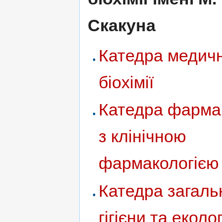
Скакуна
Катедра медичн
біохімії
Катедра фармак
з клінічною
фармакологією
Катедра загаль
гігієни та еколог