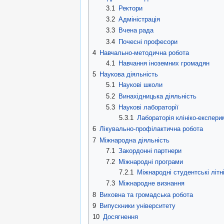
3.1
Ректори
3.2
Адміністрація
3.3
Вчена рада
3.4
Почесні професори
4
Навчально-методична робота
4.1
Навчання іноземних громадян
5
Наукова діяльність
5.1
Наукові школи
5.2
Винахідницька діяльність
5.3
Наукові лабораторії
5.3.1
Лабораторія клініко-експер
6
Лікувально-профілактична робота
7
Міжнародна діяльність
7.1
Закордонні партнери
7.2
Міжнародні програми
7.2.1
Міжнародні студентські літн
7.3
Міжнародне визнання
8
Виховна та громадська робота
9
Випускники університету
10
Досягнення