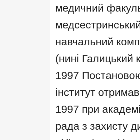
медичний факуль
медсестринський
навчальний комп
(нинi Галицький 
1997 Постановою 
iнститут отримав
1997 при академi
рада з захисту д