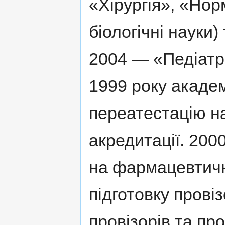
«Хiрургiя», «Нор
бiологiчнi науки)
2004 — «Педiатрi
1999 року акаде
переатестацiю на
акредитацiї. 20
на фармацевтичн
пiдготовку провiз
провiзорів та про