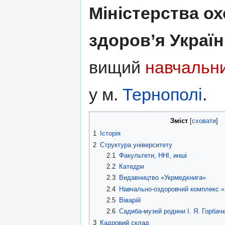
Міністерства о
здоров’я Украї
вищий
навчальн
у м.
Тернополі
.
Зміст
[
сховати
]
1
Історія
2
Структура університету
2.1
Факультети, ННІ, инші
2.2
Катедри
2.3
Видавництво «Укрмедкнига»
2.4
Навчально-оздоровчий комплекс 
2.5
Віварій
2.6
Садиба-музей родини І. Я. Горбач
3
Кадровий склад