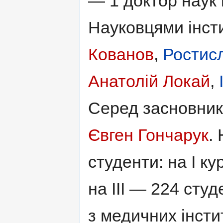
— 1 доктор наук 
Науковцями інст
Кованов
,
Ростис
Анатолій Локай
,
Серед засновникi
Євген Гончарук
.
студенти: на I ку
на III — 224 сту
з медичних iнстит