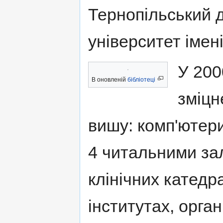
Тернопільський 
університет імені
У 200
В оновленій
бібліотеці
зміцн
вишу: комп'ютер
4 читальними зал
клінічних катедр
інститутах, орга