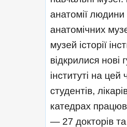
анатомiї людини
анатомiчних музеї
музей iсторiї iнс
відкрилися новi 
iнститутi на цей
студентiв, лiкарi
катедрах працюв
— 27 докторiв та