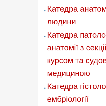
Катедра анатом
людини
Катедра патоло
анатомії з секц
курсом та судо
медициною
Катедра гістолог
ембріології