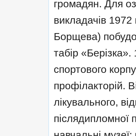
громадян. Для оз
викладачiв 1972 
Борщева) побудо
табiр «Берiзкa».
спортового корпу
профiлакторiй. Ві
лiкувального, вi
пiслядипломної п
навчальнi музеї: 