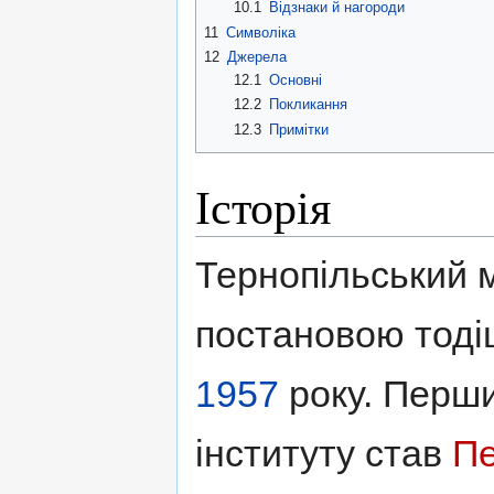
10.1
Відзнаки й нагороди
11
Символіка
12
Джерела
12.1
Основні
12.2
Покликання
12.3
Примітки
Історія
Тернопiльський 
постановою тодi
1957
року. Перш
iнституту став
Пе