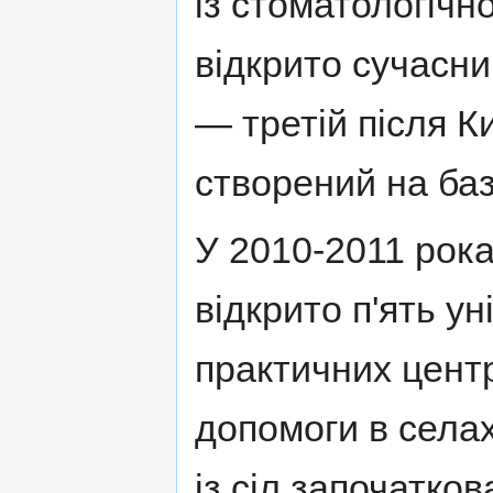
із стоматологічно
відкрито сучасни
— третій після Ки
створений на баз
У 2010-2011 рок
відкрито п'ять у
практичних центр
допомоги в селах
із сіл започатко