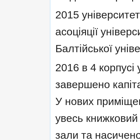
2015 університе
асоціяції універс
Балтійської унів
2016 в 4 корпусі 
завершено капіт
У нових приміще
увесь книжковий
зали та насичено