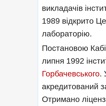
викладачiв iнсти
1989 відкрито Ц
лабораторiю.
Постановою Кабiн
липня 1992 iнсти
Горбачевського
.
акредитований за
Отримано лiценз