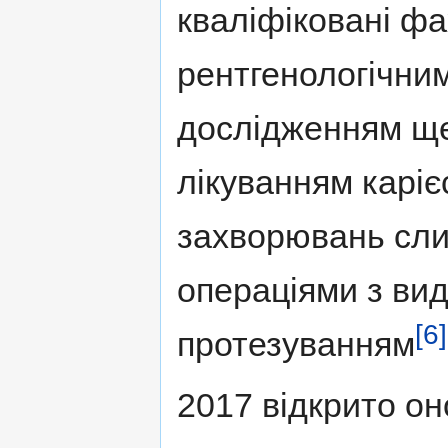
кваліфіковані ф
рентгенологічни
дослідженням ще
лікуванням каріє
захворювань сли
операціями з вид
[6]
протезуванням
2017 відкрито о