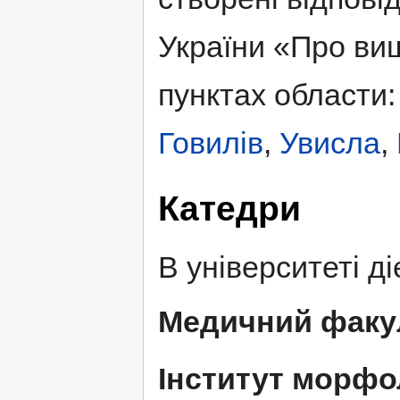
України «Про вищ
пунктах области
Говилів
,
Увисла
,
Катедри
В університеті д
Медичний факу
Інститут морфол