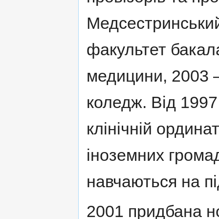
Медсестринський
факультет бакала
медицини, 2003 
коледж. Від 1997 
клiнiчнiй ордина
iноземних громад
навчаються на пi
2001 придбана н