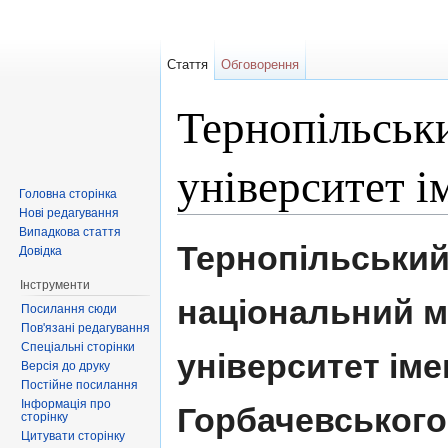
Стаття
Обговорення
Тернопільськ
університет ім
Головна сторінка
Нові редагування
Перейти до:
навігація
,
пошук
Випадкова стаття
Тернопільськи
Довідка
Інструменти
національний 
Посилання сюди
Пов'язані редагування
Спеціальні сторінки
університет імені
Версія до друку
Постійне посилання
Інформація про
Горбачевського
сторінку
Цитувати сторінку