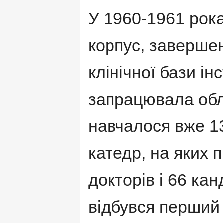
У 1960-1961 рок
корпус, заверше
клiнiчної бази iн
запрацювала обла
навчалося вже 13
катедр, на яких
докторiв i 66 кан
вiдбувся перший в