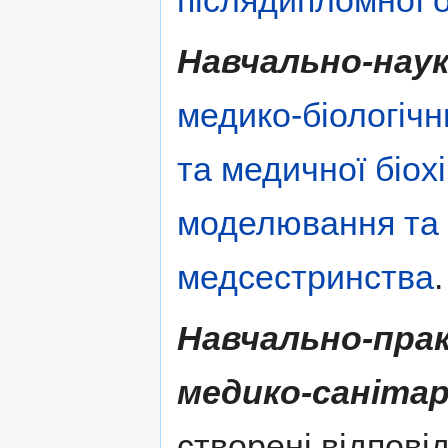
післядипломної о
Навчально-нау
медико-біологіч
та медичної біохі
моделювання та 
медсестринства
.
Навчально-пра
медико-санітар
створені відповід