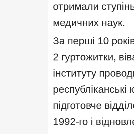
отримали ступiн
медичних наук.
За першi 10 рокi
2 гуртожитки, вiв
інституту провод
республiканські 
пiдготовче вiддi
1992-го і віднов