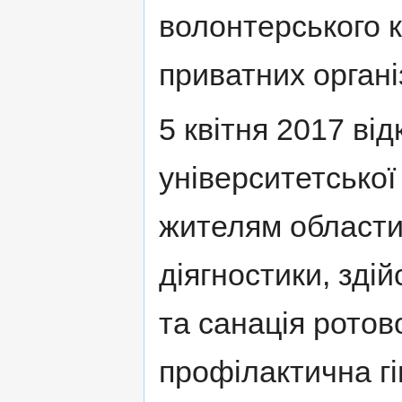
волонтерського 
приватних органі
5 квітня 2017 ві
університетської
жителям области
діягностики, зді
та санація ротов
профілактична гі