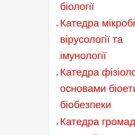
біології
Катедра мікробі
вірусології та
імунології
Катедра фізіолог
основами біоет
біобезпеки
Катедра громад