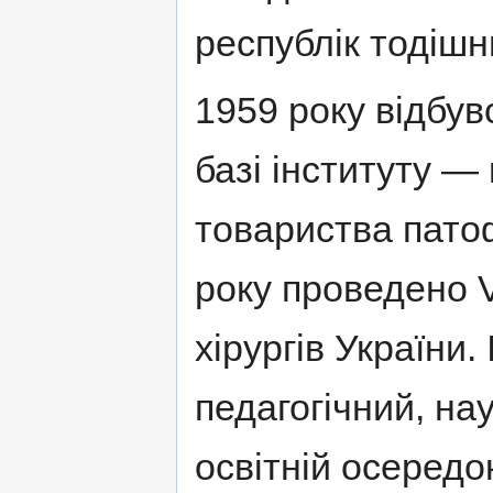
республiк тодiш
1959 року вiдбу
базi iнституту —
товариства патоф
року проведено 
хiрургiв України.
педагогiчний, на
освiтнiй осередо