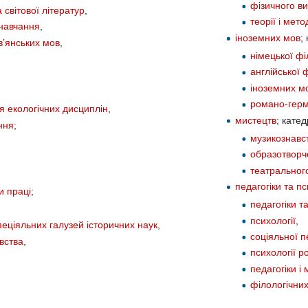
фізичного в
а світової літератур
,
теорії і мет
 навчання
,
іноземних мов
;
в’янських мов
,
німецької фі
англійської 
іноземних м
романо-герм
ня екологічних дисциплін
,
мистецтв
; катед
ння
;
музикознавс
образотворч
театральног
педагогіки та пс
и праці
;
педагогіки т
психології
,
 спеціяльних галузей історичних наук
,
соціяльної п
авства
,
психології р
педагогіки і
філологічних