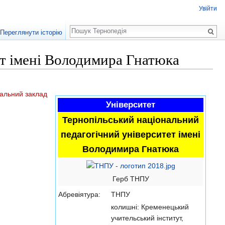
Увійти
Пошук
Переглянути історію
ет імені Володимира Гнатюка
альний заклад
Університет
Тернопільський національний
педагогічний університет імені
Володимира Гнатюка
Герб ТНПУ
Абревіятура:
ТНПУ
колишні: Кременецький
учительський інститут,