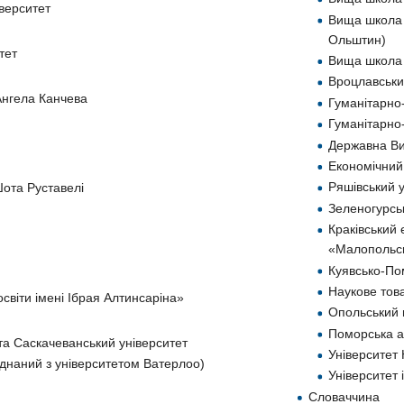
верситет
Вища школа 
Ольштин)
тет
Вища школа 
Вроцлавськи
Ангела Канчева
Гуманітарно-
Гуманітарно
Державна Ви
Економічний 
Ряшівський 
Шота Руставелі
Зеленогурсь
Краківський
«Малопольсь
Куявсько-По
Наукове тов
світи імені Ібрая Алтинсаріна»
Опольський 
Поморська а
а Саскачеванський університет
Університет
єднаний з університетом Ватерлоо)
Університет 
Словаччина