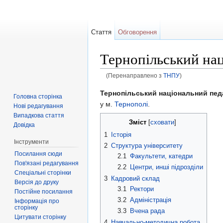
Стаття
Обговорення
Тернопільський нац
(Перенаправлено з
ТНПУ
)
Перейти до:
навігація
,
пошук
Тернопільський національний пед
Головна сторінка
у м.
Тернополі
.
Нові редагування
Випадкова стаття
Зміст
[
сховати
]
Довідка
1
Історія
Інструменти
2
Структура університету
Посилання сюди
2.1
Факультети, катедри
Пов'язані редагування
2.2
Центри, инші підрозділи
Спеціальні сторінки
3
Кадровий склад
Версія до друку
3.1
Ректори
Постійне посилання
3.2
Адміністрація
Інформація про
сторінку
3.3
Вчена рада
Цитувати сторінку
4
Навчально-методична робота