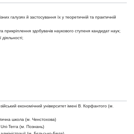
их галузях й застосування їх у теоретичній та практичній
 та прикріплення здобувачів наукового ступеня кандидат наук;
 діяльності;
ійський економічний університет імені В. Корфантого (м.
тична школа (м. Ченстохова)
Uni-Terra (м. Познань)
дміністрації (м. Бєльсько-Бяла)