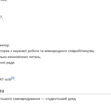
7;
ектор;
орка з наукової роботи та міжнародного співробітництва;
льно-економічних питань;
ної ради.
[3]
47 осіб
.
та
нтського самоврядування — студентський уряд.