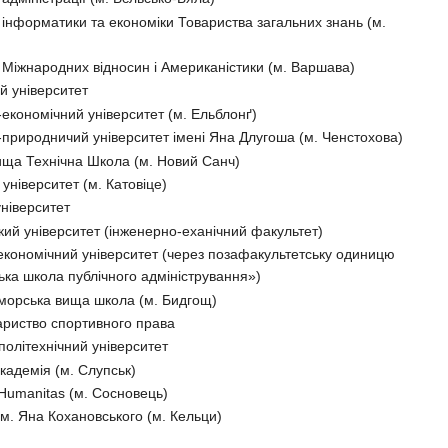
інформатики та економіки Товариства загальних знань (м.
Міжнародних відносин і Американістики (м. Варшава)
й університет
економічний університет (м. Ельблонґ)
-природничий університет імені Яна Длугоша (м. Ченстохова)
ща Технічна Школа (м. Новий Санч)
університет (м. Катовіце)
університет
кий університет (інженерно-еханічний факультет)
 економічний університет (через позафакультетську одиницю
ка школа публічного адміністрування»)
морська вища школа (м. Бидгощ)
ариство спортивного права
політехнічний університет
кадемія (м. Слупськ)
 Humanitas (м. Сосновець)
ім. Яна Кохановського (м. Кельци)