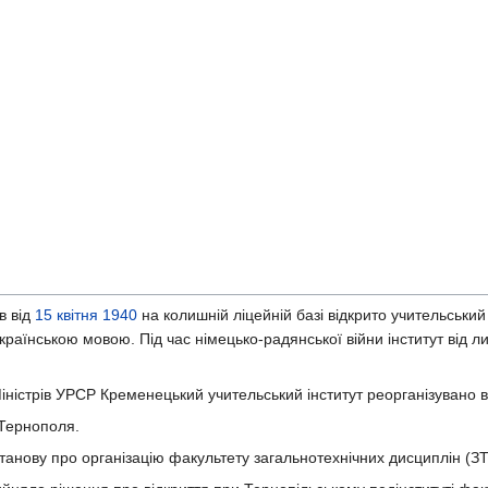
в від
15 квітня
1940
на колишній ліцейній базі відкрито учительський 
раїнською мовою. Під час німецько-радянської війни інститут від л
істрів УРСР Кременецький учительський інститут реорганізувано в
 Тернополя.
анову про організацію факультету загальнотехнічних дисциплін (ЗТ