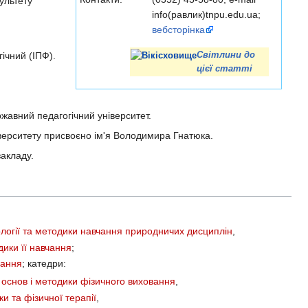
ультету
info(равлик)tnpu.edu.ua;
вебсторінка
ічний (ІПФ).
Світлини до
цієї статті
жавний педагогічний університет.
верситету присвоєно ім'я Володимира Гнатюка.
акладу.
ології та методики навчання природничих дисциплін
,
одики її навчання
;
вання
; катедри:
 основ і методики фізичного виховання
,
ки та фізичної терапії
,