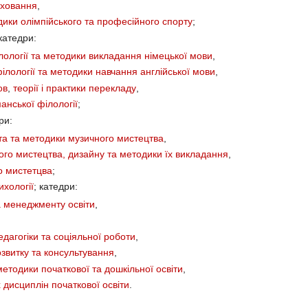
иховання
,
одики олімпійського та професійного спорту
;
 катедри:
лології та методики викладання німецької мови
,
філології та методики навчання англійської мови
,
ов
,
теорії і практики перекладу
,
анської філології
;
ри:
та та методики музичного мистецтва
,
ого мистецтва, дизайну та методики їх викладання
,
о мистетцва
;
ихології
; катедри:
а менеджменту освіти
,
едагогіки та соціяльної роботи
,
озвитку та консультування
,
 методики початкової та дошкільної освіти
,
 дисциплін початкової освіти
.