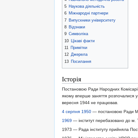
5
Наукова діяльність
6
Міжнародні партнери
7
Випускники університету
8
Відзнаки
9
Символіка
10
Цікаві факти
11
Примітки
12
Джерела
13
Посилання
Історія
Постановою Ради Народних Комісарі
якому вперше заняття розпочалися ук
вересня 1944 не працював.
4 серпня
1950
— постановою Ради Мін
1969
— інститут перебазовано до м.
1973 — Рада інституту прийняла Пост