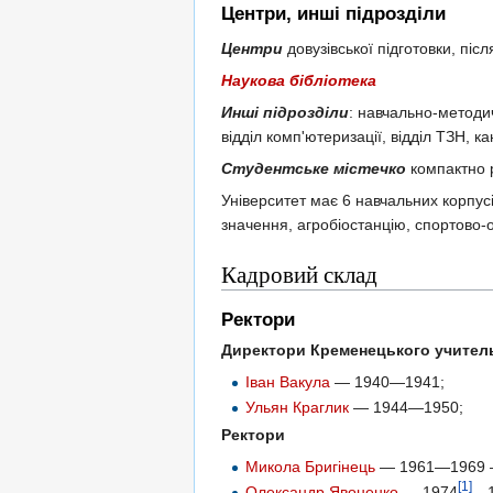
Центри, инші підрозділи
Центри
довузівської підготовки, піс
Наукова бібліотека
Инші підрозділи
: навчально-методичн
відділ комп'ютеризації, відділ ТЗН, к
Студентське містечко
компактно р
Університет має 6 навчальних корпус
значення, агробіостанцію, спортово-
Кадровий склад
Ректори
Директори Кременецького учитель
Іван Вакула
— 1940—1941;
Ульян Краглик
— 1944—1950;
Ректори
Микола Бригінець
— 1961—1969 — 
[1]
Олександр Явоненко
— 1974
—1