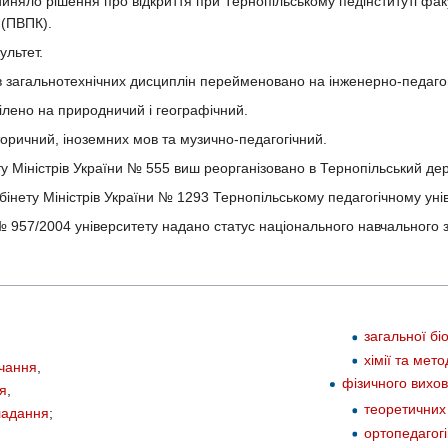
йняло рішення про відкриття при Тернопільському педінституті фак
 (ПВПК).
ультет.
в загальнотехнічних дисциплін перейменовано на інженерно-педагог
лено на природничий і географічний.
торичний, іноземних мов та музично-педагогічний.
 Міністрів України № 555 виш реорганізовано в Тернопільський дер
нету Міністрів України № 1293 Тернопільському педагогічному уні
957/2004 університету надано статус національного навчального з
загальної бі
хімії та мет
вчання
,
фізичного вихо
ня
,
теоретичних
ладання
;
ортопедагогі