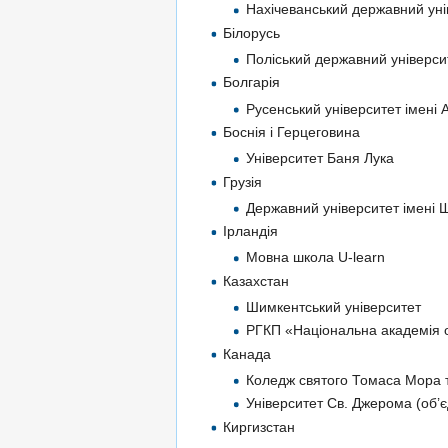
Нахічеванський державний уні
Білорусь
Поліський державний універси
Болгарія
Русенський університет імені 
Боснія і Герцеговина
Університет Баня Лука
Грузія
Державний університет імені 
Ірландія
Мовна школа U-learn
Казахстан
Шимкентський університет
РГКП «Національна академія о
Канада
Коледж святого Томаса Мора т
Університет Св. Джерома (об’
Киргизстан