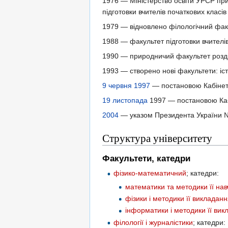
1976 — Міністерство освіти УРСР при
підготовки вчителів початкових класів
1979 — відновлено філологічний фак
1988 — факультет підготовки вчителі
1990 — природничий факультет розді
1993 — створено нові факультети: іс
9 червня
1997
— постановою Кабінету
19 листопада
1997 — постановою Кабі
2004
— указом Президента України № 
Структура університету
Факультети, катедри
фізико-математичний
; катедри:
математики та методики її на
фізики і методики її викладан
інформатики і методики її вик
філології і журналістики
; катедри: