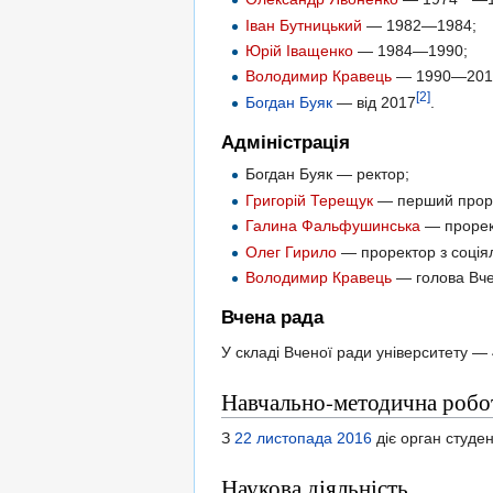
Іван Бутницький
— 1982—1984;
Юрій Іващенко
— 1984—1990;
Володимир Кравець
— 1990—201
[2]
Богдан Буяк
— від 2017
.
Адміністрація
Богдан Буяк — ректор;
Григорій Терещук
— перший прор
Галина Фальфушинська
— прорект
Олег Гирило
— проректор з соція
Володимир Кравець
— голова Вче
Вчена рада
У складі Вченої ради університету — 
Навчально-методична робо
З
22 листопада
2016
діє орган студе
Наукова діяльність