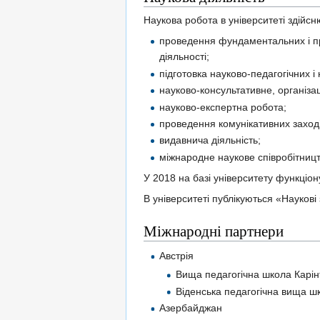
Наукова робота в університеті здій
проведення фундаментальних і при
діяльності;
підготовка науково-педагогічних і
науково-консультативне, організа
науково-експертна робота;
проведення комунікативних заході
видавнича діяльність;
міжнародне наукове співробітницт
У 2018 на базі університету функціон
В університеті публікуються «Наукові
Міжнародні партнери
Австрія
Вища педагогічна школа Карінт
Віденська педагогічна вища ш
Азербайджан