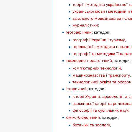
теорії і методики української т
української мови і методики її
загального мовознавства і сло
журналістики
;
географічний
; катедри:
географії України і туризму
,
геоекології і методики навчан
географії та методики її навча
інженерно-педагогічний
; катедри:
комп'ютерних технологій
,
машинознавства і транспорту
,
технологічної освіти та охорон
історичний
; катедри:
історії України, археології та
всесвітньої історії та релігієзн
філософії та суспільних наук
;
хіміко-біологічний
; катедри:
ботаніки та зоології
,