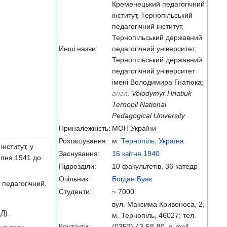
Кременецький педагогічний
інститут, Тернопільський
педагогічний інститут,
Тернопільський державний
Инші назви:
педагогічний університет,
Тернопільський державний
педагогічний університет
імені Володимира Гнатюка;
англ.
Volodymyr Hnatiuk
Ternopil National
Pedagogical University
Приналежність:
МОН України
Розташування:
м.
Тернопіль
,
Україна
інститут, у
Заснування:
15 квітня
1940
ипня 1941 до
Підрозділи:
10 факультетів, 36 катедр
Очільник:
Богдан Буяк
 педагогічний.
Студенти:
~ 7000
вул. Максима Кривоноса, 2,
Д).
м. Тернопіль, 46027; тел.
Контакти:
(0352) 43-58-80, e-mail