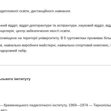
лядипломної освіти, дистанційного навчання.
ий відділ, відділ докторантури та аспірантури, науковий відділ, відді
анцелярія, центр забезпечення якості освіти.
озміщене на території університету. В 5 гуртожитках проживає більш
ів, навчально-виробничі майстерні, навчально-спортовий комплекс,
оздоровчий табір.
ського інституту
Кременецького педагогічного інституту, 1969—1974 — Тернопільськ
982;