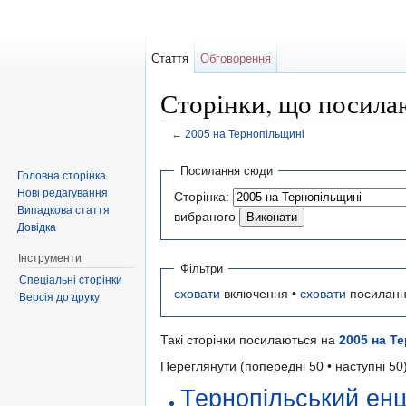
Стаття
Обговорення
Сторінки, що посила
←
2005 на Тернопільщині
Перейти до:
навігація
,
пошук
Посилання сюди
Головна сторінка
Нові редагування
Сторінка:
Випадкова стаття
вибраного
Довідка
Інструменти
Фільтри
Спеціальні сторінки
сховати
включення •
сховати
посиланн
Версія до друку
Такі сторінки посилаються на
2005 на Т
Переглянути (попередні 50 • наступні 50)
Тернопільський ен