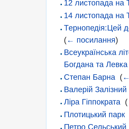
12 листопада на 
14 листопада на 
Тернопедія:Цей д
(
← посилання
)
Всеукраїнська літ
Богдана та Левка
Степан Барна
‎
(
←
Валерій Залізний
Ліра Гіппократа
‎
(
Плотицький парк
Петро Сельський