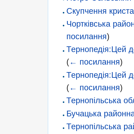
Скупчення криста
Чортківська райо
посилання
)
Тернопедія:Цей де
(
← посилання
)
Тернопедія:Цей де
(
← посилання
)
Тернопільська об
Бучацька районна
Тернопільська ра