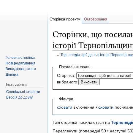
Сторінка проекту
Обговорення
Сторінки, що посилаю
історії Тернопільщин
←
Тернопедія:Цей день в історії Тернопільщ
Головна сторінка
Перейти до:
навігація
,
пошук
Нові редагування
Посилання сюди
Випадкова стаття
Довідка
Сторінка:
вибраного
Інструменти
Спеціальні сторінки
Версія до друку
Фільтри
сховати
включення •
сховати
посиланн
Такі сторінки посилаються на
Тернопеді
Переглянути (попередні 50 • наступні 50)