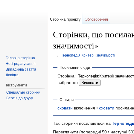
Сторінка проекту
Обговорення
Сторінки, що посилаю
значимості»
←
Тернопедія:Критерії значимості
Головна сторінка
Перейти до:
навігація
,
пошук
Нові редагування
Посилання сюди
Випадкова стаття
Довідка
Сторінка:
вибраного
Інструменти
Спеціальні сторінки
Версія до друку
Фільтри
сховати
включення •
сховати
посиланн
Такі сторінки посилаються на
Тернопеді
Переглянути (попередні 50 • наступні 50)