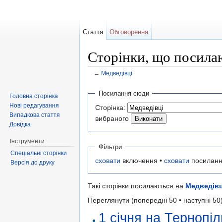
Стаття
Обговорення
Сторінки, що посила
←
Медведівці
Перейти до:
навігація
,
пошук
Посилання сюди
Головна сторінка
Нові редагування
Сторінка:
Випадкова стаття
вибраного
Довідка
Інструменти
Фільтри
Спеціальні сторінки
сховати
включення •
сховати
посиланн
Версія до друку
Такі сторінки посилаються на
Медведівц
Переглянути (попередні 50 • наступні 50)
1 січня на Тернопі