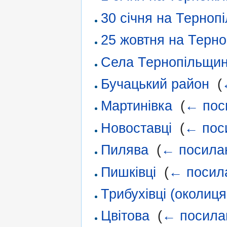
30 січня на Терноп
25 жовтня на Терно
Села Тернопільщи
Бучацький район
‎
(
Мартинівка
‎
(
← пос
Новоставці
‎
(
← пос
Пилява
‎
(
← посила
Пишківці
‎
(
← посил
Трибухівці (околиця
Цвітова
‎
(
← посила