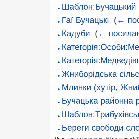
Шаблон:Бучацький
Гаї Бучацькі
‎
(
← по
Кадуби
‎
(
← посила
Категорія:Особи:Ме
Категорія:Медведів
Жниборідська сіль
Млинки (хутір, Жни
Бучацька районна 
Шаблон:Трибухівсь
Береги свободи сл
Переглянути (попередні 50 • наступні 50)