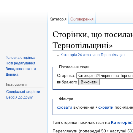
Категорія
Обговорення
Сторінки, що посилаю
Тернопільщині»
←
Категорія:24 червня на Тернопільщині
Головна сторінка
Перейти до:
навігація
,
пошук
Нові редагування
Посилання сюди
Випадкова стаття
Довідка
Сторінка:
вибраного
Інструменти
Спеціальні сторінки
Версія до друку
Фільтри
сховати
включення •
сховати
посиланн
Такі сторінки посилаються на
Категорія
Переглянути (попередні 50 • наступні 50)