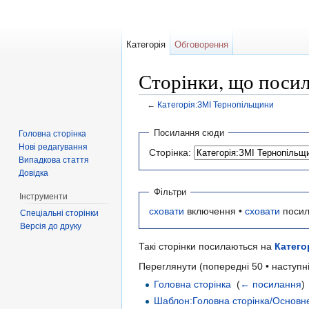
Категорія
Обговорення
Сторінки, що поси
←
Категорія:ЗМІ Тернопільщини
Перейти до:
навігація
,
пошук
Посилання сюди
Головна сторінка
Нові редагування
Сторінка:
Випадкова стаття
Довідка
Фільтри
Інструменти
сховати
включення •
сховати
посил
Спеціальні сторінки
Версія до друку
Такі сторінки посилаються на
Катего
Переглянути (попередні 50 • наступні
Головна сторінка
‎
(
← посилання
)
Шаблон:Головна сторінка/Основн