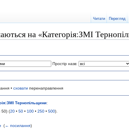
Читати
Перегляд
лаються на «Категорія:ЗМІ Тернопі
Простір назв:
ання •
сховати
перенаправлення
рія:ЗМІ Тернопільщини
:
 50) (
20
•
50
•
100
•
250
•
500
).
е
‎
(
← посилання
)