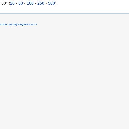
 50) (
20
•
50
•
100
•
250
•
500
).
мова від відповідальності