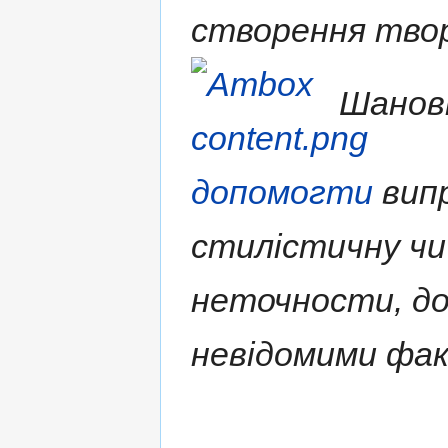
створення твор
Шановн
допомогти
випр
стилістичну чи
неточности, д
невідомими фа