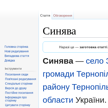
Стаття
Обговорення
Синява
Перейти до:
навігація
,
пошук
Головна сторінка
Наразі це —
заготовка статті
Нові редагування
Випадкова стаття
Синява
—
село
Довідка
Інструменти
громади
Тернопі
Посилання сюди
Пов'язані редагування
Спеціальні сторінки
району
Тернопіл
Версія до друку
Постійне посилання
области
України.
Інформація про
сторінку
Цитувати сторінку