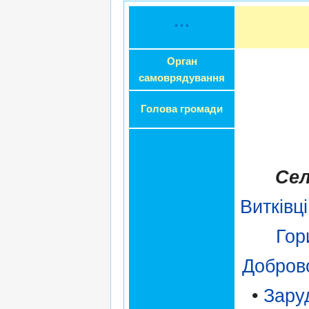
* * *
Орган
самоврядування
Голова громади
Сел
Витківці
Гор
Добров
•
Зару