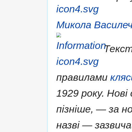
Микола Василе
Текст
правилами
кляс
1929 року. Нові
пізніше, — за н
назві — зазвича