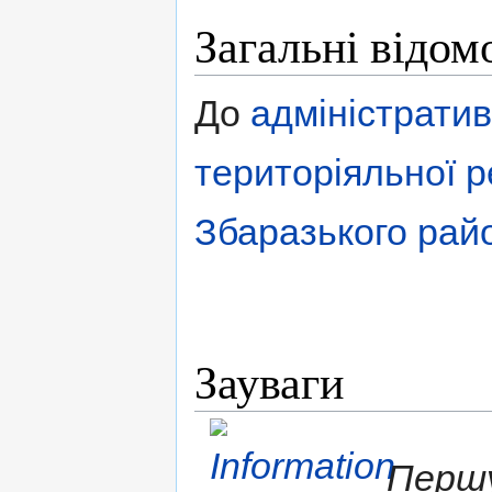
Загальні відом
До
адміністратив
територіяльної
Збаразького рай
Зауваги
Першу