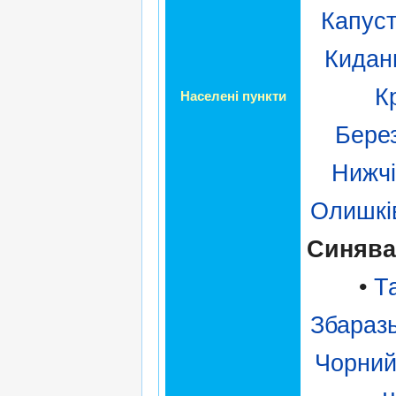
Капуст
Кидан
Кр
Населені пункти
Бере
Нижчі
Олишкі
Синява
•
Т
Збаразь
Чорний