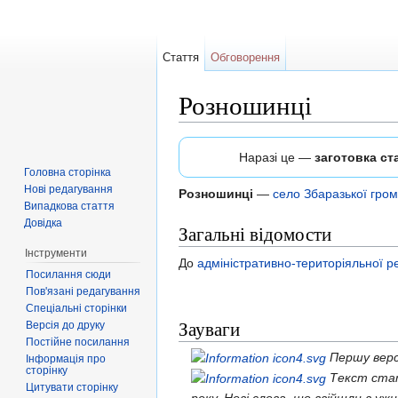
Стаття
Обговорення
Розношинці
Перейти до:
навігація
,
пошук
Наразі це —
заготовка ста
Головна сторінка
Нові редагування
Розношинці
—
село
Збаразької гро
Випадкова стаття
Довідка
Загальні відомости
Інструменти
До
адміністративно-територіяльної
Посилання сюди
Пов'язані редагування
Спеціальні сторінки
Зауваги
Версія до друку
Постійне посилання
Першу верс
Інформація про
сторінку
Текст стат
Цитувати сторінку