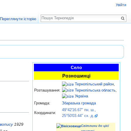
Увійти
Пошук
Переглянути історію
Село
Розношинці
Тернопільський район
,
Тернопільська область
,
Розташування:
Україна
Громада:
Збаразька громада
49°42′16.67″ пн. ш.,
Координати:
25°50′03.44″ сх. д.
авопису
1929
Світлини до цієї