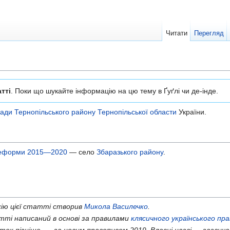
Читати
Перегляд
тті
. Поки що шукайте інформацію на цю тему в Ґуґлі чи де-інде.
мади
Тернопільського району
Тернопільської области
України.
 реформи 2015—2020
— село
Збаразького району
.
ію цієї статті створив
Микола Василечко
.
ті написаний в основі за правилами
клясичного українського пр