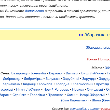
иток пізніше, — за новим правописом 2019. Власні назві — зазвича
ення твору, заснування організації тощо.
ачі! Ви можете
допомогти
виправити в тексті граматичну, стил
сти, доповнити статтю новими чи невідомими фактами.
•••
Збаразька г
Збаразька міс
Роман Полікр
Місто:
Зб
Села:
Базаринці
•
Болязуби
•
Верняки
•
Витківці
•
Вищі Луб'янки
•
Г
Доброводи
•
Добромірка
•
Залужжя
•
Зарубинці
•
Заруддя
•
Заруде
Карначівка
•
Киданці
•
Кобилля
•
Колодне
•
Красносільці
•
Кретівці
усорівці
•
Нижчі Луб'янки
•
Новий Роговець
•
Новики
•
Олишківці
•
Оп
бараж
•
Стриївка
•
Тарасівка
•
Травневе
•
Хоми
•
Чагарі-Збаразькі
•
Ч
(біля Карначівки)
•
Шили (біля
Окремо див.
автомобільні шляхи
•
геогр