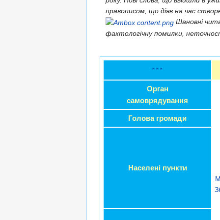
року. Нові слова, що ввійшли в уж
правописом, що діяв на час створ
Шановні чит
фактологічну помилки, неточно
* * *
Орган
самоврядування
Голова громади
Населені пункти
М
З