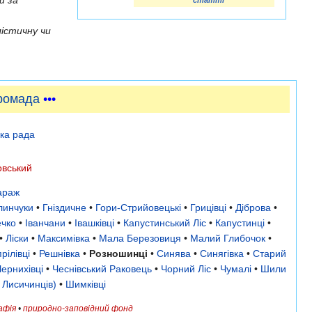
й за
статті
істичну чи
ромада
•••
ька рада
овський
араж
линчуки
•
Гніздичне
•
Гори-Стрийовецькі
•
Грицівці
•
Діброва
•
чко
•
Іванчани
•
Івашківці
•
Капустинський Ліс
•
Капустинці
•
•
Ліски
•
Максимівка
•
Мала Березовиця
•
Малий Глибочок
•
рілівці
•
Решнівка
•
Розношинці
•
Синява
•
Синягівка
•
Старий
ернихівці
•
Чеснівський Раковець
•
Чорний Ліс
•
Чумалі
•
Шили
 Лисичинців)
•
Шимківці
афія
•
природно-заповідний фонд