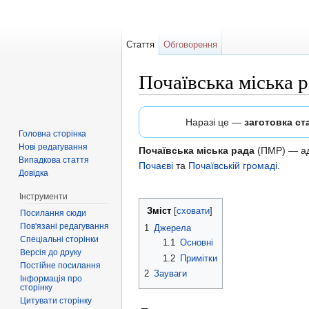
Стаття
Обговорення
Почаївська міська 
Перейти до:
навігація
,
пошук
Наразі це —
заготовка ста
Головна сторінка
Нові редагування
Почаївська міська рада
(ПМР) — адм
Випадкова стаття
Почаєві
та
Почаївській громаді
.
Довідка
Інструменти
Зміст
[
сховати
]
Посилання сюди
Пов'язані редагування
1
Джерела
Спеціальні сторінки
1.1
Основні
Версія до друку
1.2
Примітки
Постійне посилання
2
Зауваги
Інформація про
сторінку
Цитувати сторінку