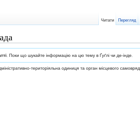
Читати
Перегляд
рада
тті
. Поки що шукайте інформацію на цю тему в Ґуґлі чи де-інде.
іністративно-територіяльна одиниця та орган місцевого самовряд