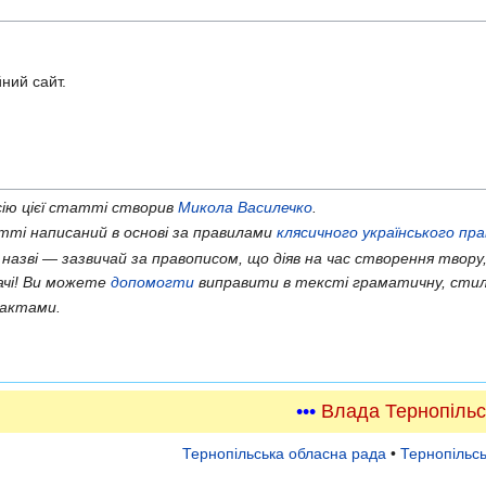
йний сайт.
ію цієї статті створив
Микола Василечко
.
ті написаний в основі за правилами
клясичного українського пр
 назві — зазвичай за правописом, що діяв на час створення твору,
ачі! Ви можете
допомогти
виправити в тексті граматичну, стил
актами.
•••
Влада Тернопільс
Тернопільська обласна рада
•
Тернопільсь