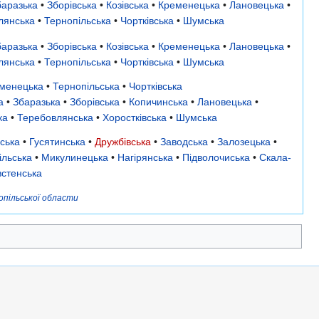
баразька
•
Зборівська
•
Козівська
•
Кременецька
•
Лановецька
•
лянська
•
Тернопільська
•
Чортківська
•
Шумська
баразька
•
Зборівська
•
Козівська
•
Кременецька
•
Лановецька
•
лянська
•
Тернопільська
•
Чортківська
•
Шумська
менецька
•
Тернопільська
•
Чортківська
а
•
Збаразька
•
Зборівська
•
Копичинська
•
Лановецька
•
ка
•
Теребовлянська
•
Хоростківська
•
Шумська
ська
•
Гусятинська
•
Дружбівська
•
Заводська
•
Залозецька
•
льська
•
Микулинецька
•
Нагірянська
•
Підволочиська
•
Скала-
встенська
опільської области