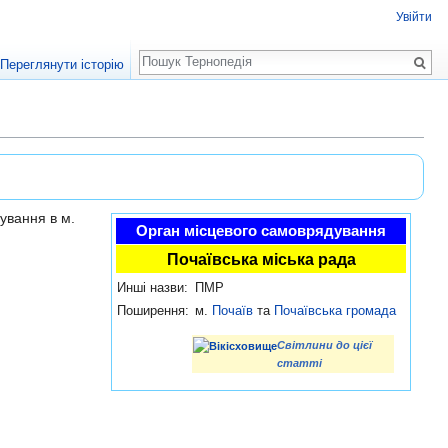
Увійти
Пошук
Переглянути історію
ування в м.
Орган місцевого самоврядування
Почаївська міська рада
Инші назви:
ПМР
Поширення:
м.
Почаїв
та
Почаївська громада
Світлини до цієї
статті