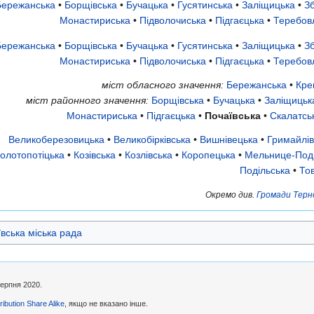
Бережанська
•
Борщівська
•
Бучацька
•
Гусятинська
•
Заліщицька
•
З
Монастириська
•
Підволочиська
•
Підгаєцька
•
Теребов
Бережанська
•
Борщівська
•
Бучацька
•
Гусятинська
•
Заліщицька
•
З
Монастириська
•
Підволочиська
•
Підгаєцька
•
Теребов
міст обласного значення:
Бережанська
•
Кре
міст районного значення:
Борщівська
•
Бучацька
•
Заліщицьк
Монастириська
•
Підгаєцька
•
Почаївська
•
Скалатсь
Великоберезовицька
•
Великобірківська
•
Вишнівецька
•
Гримайлів
олотопотіцька
•
Козівська
•
Козлівська
•
Коропецька
•
Мельнице-Поді
Подільська
•
То
Окремо див.
Громади Терн
вська міська рада
серпня 2020.
ibution Share Alike
, якщо не вказано інше.