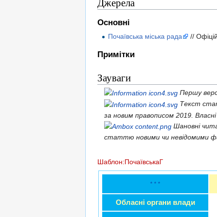
Джерела
Основні
Почаївська міська рада
// Офіці
Примітки
Зауваги
Першу верс
Текст стат
за новим правописом 2019. Власні
Шановні чит
статтю новими чи невідомими ф
Шаблон:ПочаївськаГ
* * *
Обласні органи влади