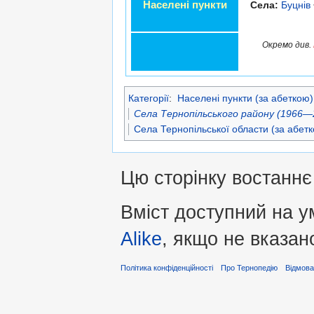
Населені пункти
Села:
Буцнів
Окремо див.
Категорії
:
Населені пункти (за абеткою)
Села Тернопільського району (1966—
Села Тернопільської области (за абет
Цю сторінку востаннє 
Вміст доступний на 
Alike
, якщо не вказан
Політика конфіденційності
Про Тернопедію
Відмова