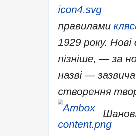
правилами
кляс
1929 року. Нові
пізніше, — за н
назві — зазвича
створення твор
Шановн