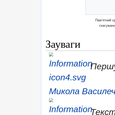
Пам’ятний х
скасуван
Зауваги
Першу
Микола Василе
Текст