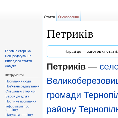
Стаття
Обговорення
Петриків
Перейти до:
навігація
,
пошук
Головна сторінка
Наразі це —
заготовка статті
Нові редагування
Випадкова стаття
Петриків
—
сел
Довідка
Інструменти
Великоберезовиц
Посилання сюди
Пов'язані редагування
Спеціальні сторінки
громади
Тернопі
Версія до друку
Постійне посилання
району
Тернопіл
Інформація про
сторінку
Цитувати сторінку