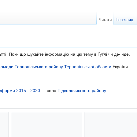
Читати
Перегляд
тті
. Поки що шукайте інформацію на цю тему в Ґуґлі чи де-інде.
громади
Тернопільського району
Тернопільської области
України.
 реформи 2015—2020
— село
Підволочиського району
.