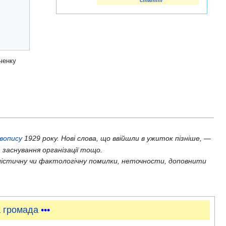
статті
ченку
авопису
1929 року. Нові слова, що ввійшли в ужиток пізніше, —
 заснування організації тощо.
істичну чи фактологічну помилки, неточности, доповнити
 громада
•••