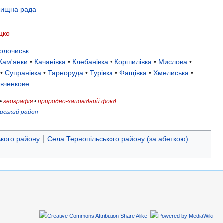
лищна рада
цко
олочиськ
Кам'янки
•
Качанівка
•
Клебанівка
•
Коршилівка
•
Мислова
•
•
Супранівка
•
Тарноруда
•
Турівка
•
Фащівка
•
Хмелиська
•
вченкове
•
географія
•
природно-заповідний фонд
иський район
кого району
Села Тернопільського району (за абеткою)