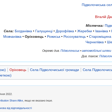
Підволочиська се
Віталій Да
Містечка:
Підв
Села:
Богданівка
•
Галущинці
•
Дорофіївка
•
Жеребки
•
Іванівка
•
Мовчанівка
•
Оріховець
•
Рожиськ
•
Росохуватець
•
Староміщина
Чернилівка
•
Ше
Окремо див.
Підволочиськ
•
автомобільні шляхи
Див. також:
Підволоч
кою)
Оріховець
Села Підволочиської громади
Села Підволочись
беткою)
ічня 2022.
ibution Share Alike
, якщо не вказано інше.
мова від відповідальності