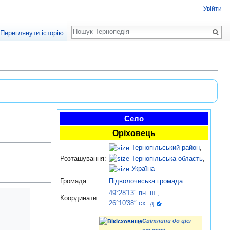
Увійти
Пошук
Переглянути історію
Село
Оріховець
Тернопільський район
,
Тернопільська область
,
Розташування:
Україна
Громада:
Підволочиська громада
49°28′13″ пн. ш.,
Координати:
26°10′38″ сх. д.
Світлини до цієї