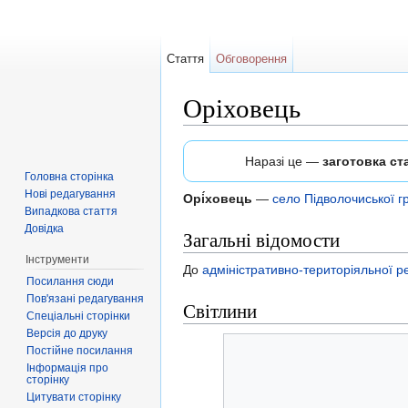
Стаття
Обговорення
Оріховець
Перейти до:
навігація
,
пошук
Наразі це —
заготовка ста
Головна сторінка
Нові редагування
Орі́ховець
—
село
Підволочиської 
Випадкова стаття
Довідка
Загальні відомости
Інструменти
До
адміністративно-територіяльної
Посилання сюди
Пов'язані редагування
Світлини
Спеціальні сторінки
Версія до друку
Постійне посилання
Інформація про
сторінку
Цитувати сторінку