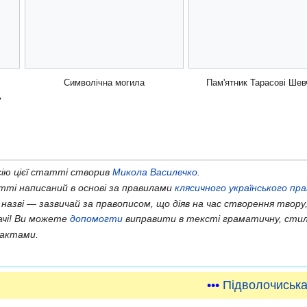
Символічна могила
Пам'ятник Тарасові Шев
ь
ію цієї статті створив
Микола Василечко
.
ті написаний в основі за правилами
клясичного українського пр
 назві — зазвичай за правописом, що діяв на час створення твору,
ачі! Ви можете
допомогти
виправити в тексті граматичну, стил
актами.
•••
Підволочиська