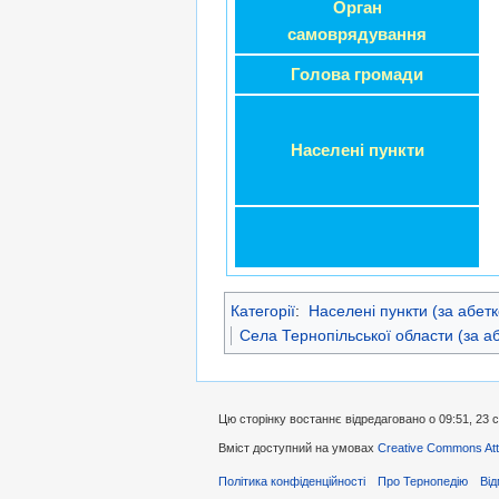
Орган
самоврядування
Голова громади
Населені пункти
Категорії
:
Населені пункти (за абет
Села Тернопільської области (за а
Цю сторінку востаннє відредаговано о 09:51, 23 с
Вміст доступний на умовах
Creative Commons Attr
Політика конфіденційності
Про Тернопедію
Від