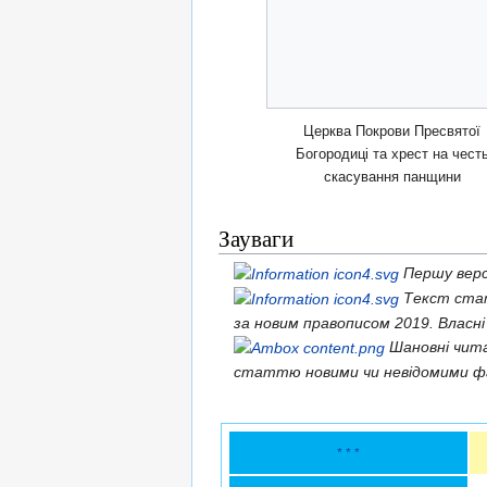
Церква Покрови Пресвятої
Богородиці та хрест на чест
скасування панщини
Зауваги
Першу верс
Текст стат
за новим правописом 2019. Власні
Шановні чит
статтю новими чи невідомими ф
* * *