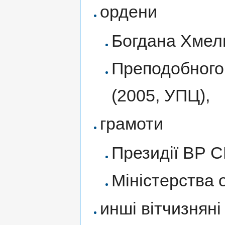
ордени
Богдана Хмель
Преподобного 
(2005, УПЦ),
грамоти
Президії ВР 
Міністерства о
инші вітчизняні