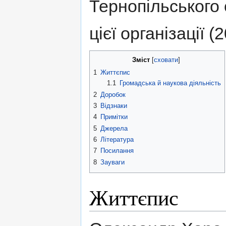
Тернопільського
цієї організації 
Зміст
[
сховати
]
1
Життєпис
1.1
Громадська й наукова діяльність
2
Доробок
3
Відзнаки
4
Примітки
5
Джерела
6
Література
7
Посилання
8
Зауваги
Життєпис