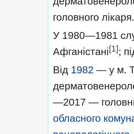
дерматовенеролог
головного лікаря
У 1980—1981 слу
[1]
Афганістані
; п
Від
1982
— у м. Т
дерматовенеролог
—2017 — головн
обласного комуна