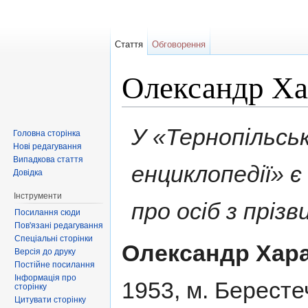
Стаття
Обговорення
Олександр Ха
Перейти до:
навігація
,
пошук
У «Тернопільськ
Головна сторінка
Нові редагування
Випадкова стаття
енциклопедії» 
Довідка
Інструменти
про осіб з пріз
Посилання сюди
Пов'язані редагування
Спеціальні сторінки
Олександр Хар
Версія до друку
Постійне посилання
Інформація про
1953, м. Бересте
сторінку
Цитувати сторінку