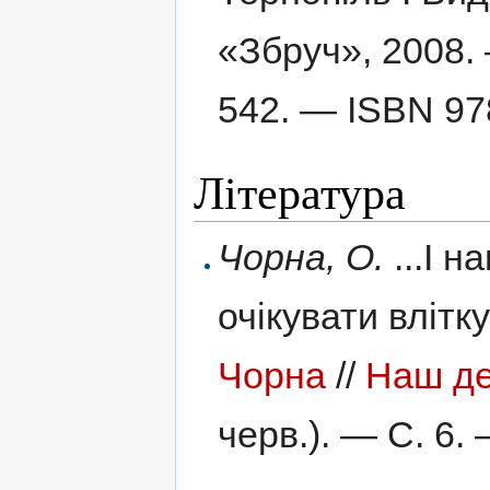
«Збруч»,
2008.
542. —
ISBN 97
Література
Чорна, О.
...І н
очікувати влітк
Чорна
//
Наш д
черв.). — С. 6. 