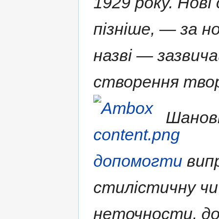
1929 року. Нові
пізніше, — за н
назві — зазвича
створення твор
Шановн
допомогти
випр
стилістичну чи
неточности, д