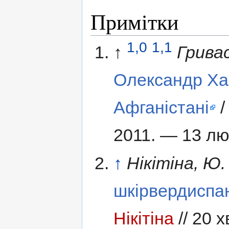
Примітки
1,0
1,1
↑
Гривас
Олександр Хар
Афганістані
/
2011. — 13 лю
↑
Нікітіна, Ю.
шкірвердиспа
Нікітіна
// 20 