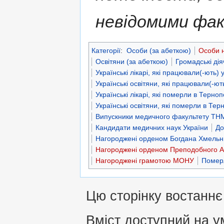
невідомими фа
Категорії
:
Особи (за абеткою)
Особи н
Освітяни (за абеткою)
Громадські дія
Українські лікарі, які працювали(-ють) 
Українські освітяни, які працювали(-ют
Українські лікарі, які померли в Терноп
Українські освітяни, які померли в Тер
Випускники медичного факультету ТН
Кандидати медичних наук України
До
Нагороджені орденом Богдана Хмельниц
Нагороджені орденом Преподобного А
Нагороджені грамотою МОНУ
Померл
Цю сторінку востаннє
Вміст доступний на 