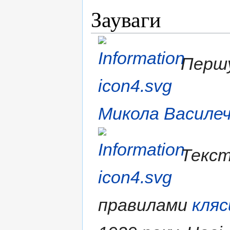
Зауваги
Першу
Микола Василе
Текст
правилами
кляс