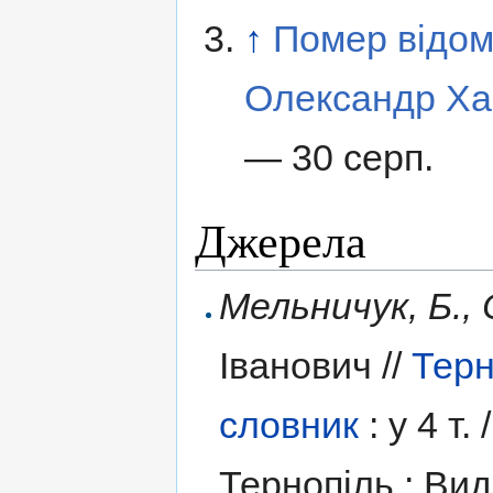
↑
Помер відом
Олександр Ха
— 30 серп.
Джерела
Мельничук, Б., 
Іванович //
Терн
словник
: у
4 т. /
Тернопіль : Ви