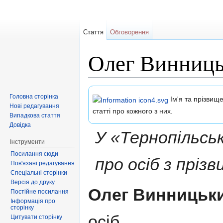
Стаття
Обговорення
Олег Винниц
Перейти до:
навігація
,
пошук
Головна сторінка
Ім'я та прізвище
Нові редагування
статті про кожного з них.
Випадкова стаття
Довідка
У «Тернопільсь
Інструменти
Посилання сюди
про осіб з пріз
Пов'язані редагування
Спеціальні сторінки
Версія до друку
Олег Винницьк
Постійне посилання
Інформація про
сторінку
осіб.
Цитувати сторінку