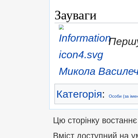
Зауваги
Першу
Микола Василе
Категорія
:
Особи (за іме
Цю сторінку востаннє 
Вміст доступний на 