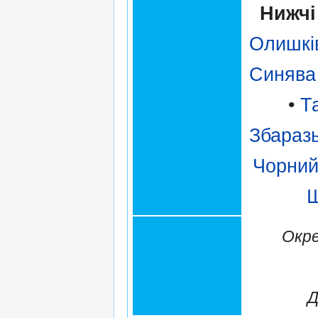
Нижчі
Олишкі
Синява
•
Т
Збаразь
Чорний
Ш
Окре
Д