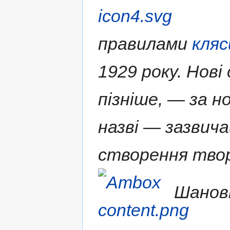
правилами
кляс
1929 року. Нові
пізніше, — за н
назві — зазвича
створення твор
Шановн