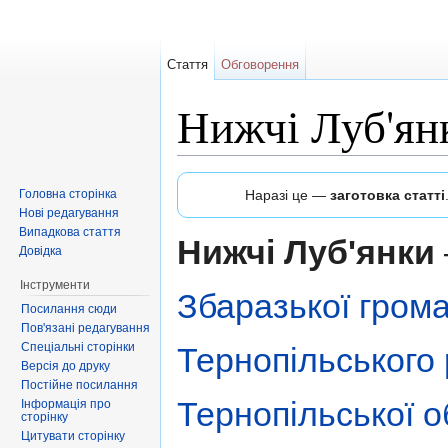
Стаття
Обговорення
Нижчі Луб'ян
Перейти до:
навігація
,
пошук
Головна сторінка
Наразі це —
заготовка статті
Нові редагування
Випадкова стаття
Нижчі Луб'янки
Довідка
Інструменти
Збаразької гром
Посилання сюди
Пов'язані редагування
Спеціальні сторінки
Тернопільського
Версія до друку
Постійне посилання
Тернопільської 
Інформація про
сторінку
Цитувати сторінку