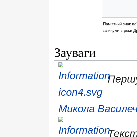
Пам'ятний знак во
загинули в роки Др
Зауваги
Першу
Микола Василе
Текст