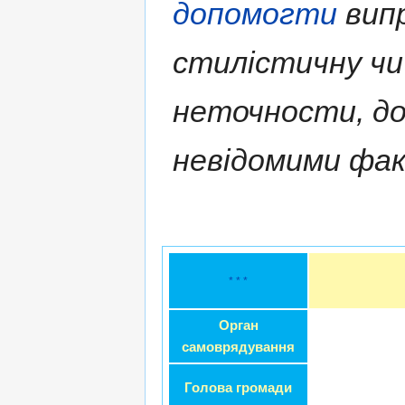
допомогти
випр
стилістичну чи
неточности, д
невідомими фа
* * *
Орган
самоврядування
Голова громади