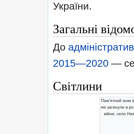
України.
Загальні відом
До
адміністрати
2015—2020
— с
Світлини
Пам'ятний знак 
які загинули в ро
війни, село Ниж