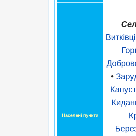
Сел
Витківці
Гор
Добров
•
Зару
Капуст
Кидан
Кр
Населені пункти
Бере