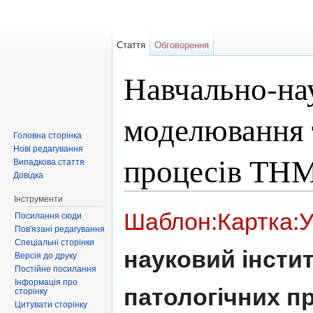
Стаття
Обговорення
Навчально-на
моделювання т
Головна сторінка
Нові редагування
процесів ТН
Випадкова стаття
Довідка
Перейти до:
навігація
,
пошук
Інструменти
Шаблон:Картка:У
Посилання сюди
Пов'язані редагування
Спеціальні сторінки
науковий інсти
Версія до друку
Постійне посилання
Інформація про
патологічних п
сторінку
Цитувати сторінку