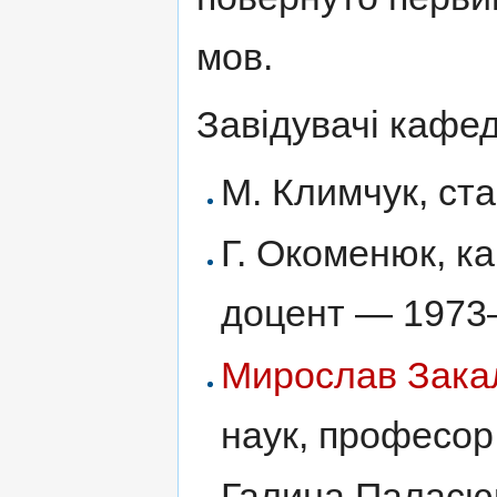
мов.
Завідувачі кафе
М. Климчук, с
Г. Окоменюк, ка
доцент — 1973
Мирослав Зак
наук, професо
Галина Паласюк