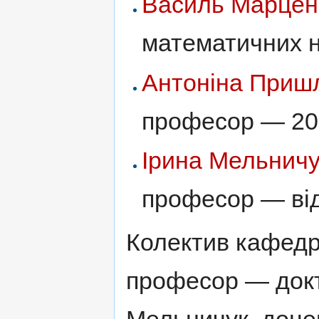
Василь Марце
математичних 
Антоніна Приш
професор — 2
Ірина Мельничу
професор — від
Колектив кафедр
професор — докт