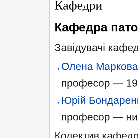
Кафедри
Кафедра патол
Завідувачі кафе
Олена Марков
професор — 1
Юрій Бондарен
професор — нин
Колектив кафедр