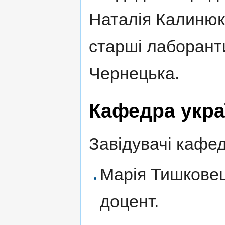
Наталія Калинюк
старші лаборант
Чернецька.
Кафедра укра
Завідувачі кафе
Марія Тишковец
доцент.