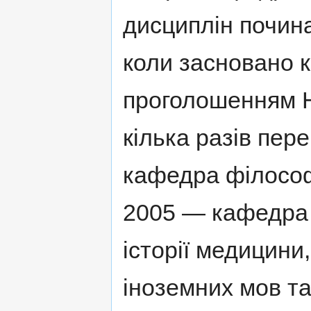
дисциплін почина
коли засновано 
проголошенням Н
кілька разів пе
кафедра філософ
2005 — кафедра ф
історії медицин
іноземних мов та