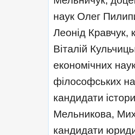
Мельничук, доце
наук Олег Пилип
Леонід Кравчук, 
Віталій Кульчиць
економічних наук
філософських на
кандидати істор
Мельникова, Мих
кандидати юриди