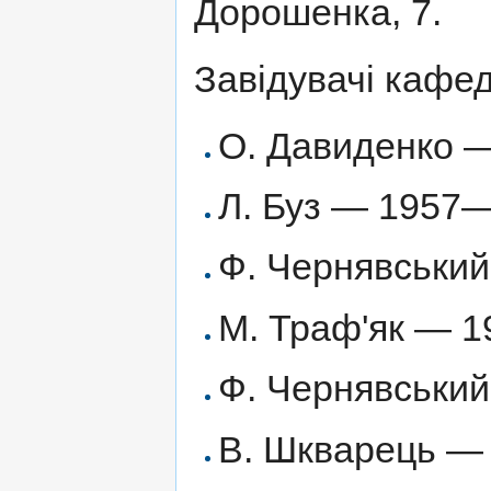
Дорошенка, 7.
Завідувачі кафе
О. Давиденко —
Л. Буз — 1957
Ф. Чернявськи
М. Траф'як — 
Ф. Чернявськи
В. Шкварець —