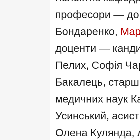
професори — док
Бондаренко,
Мар
доценти — канд
Пелих, Софія Ча
Бакалець, старш
медичних наук К
Усинський, асис
Олена Кулянда, 