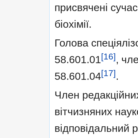
присвячені суча
біохімії.
Голова спеціяліз
[16]
58.601.01
, чл
[17]
58.601.04
.
Член редакційних
вітчизняних наук
відповідальний р