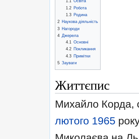
1.1
Освіта
1.2
Робота
1.3
Родина
2
Наукова діяльність
3
Нагороди
4
Джерела
4.1
Основні
4.2
Покликання
4.3
Примітки
5
Зауваги
Життєпис
Михайло Корда, 
лютого
1965
року
Миколаєва на Ль