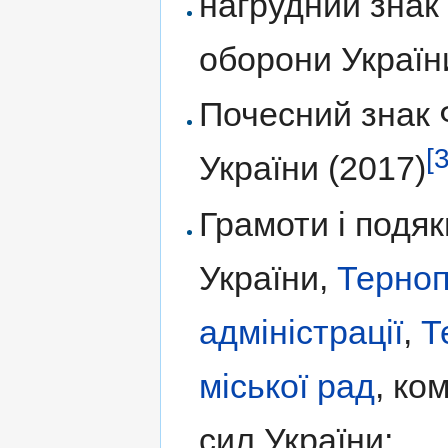
нагрудний знак
оборони Україн
Почесний знак 
[
України (2017)
Грамоти і подяк
України,
Терноп
адміністрації
,
Т
міської рад
, ко
сил України;