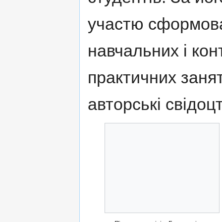
участю сформова
навчальних і ко
практичних занять
авторські свідоц