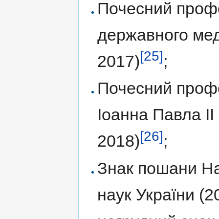
Почесний проф
державного мед
[25]
2017)
;
Почесний профе
Іоанна Павла ІІ
[26]
2018)
;
Знак пошани На
наук України (2