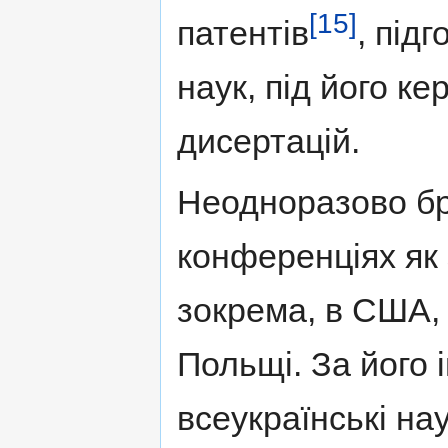
[15]
патентів
, під
наук, під його к
дисертацій.
Неодноразово бр
конференціях як
зокрема, в США, 
Польщі. За його 
всеукраїнські на