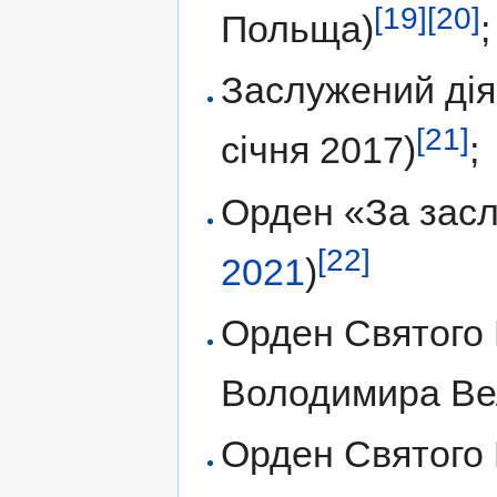
[19]
[20]
Польща)
;
Заслужений діяч
[21]
січня 2017)
;
Орден «За заслу
[22]
2021
)
Орден Святого 
Володимира Вели
Орден Святого