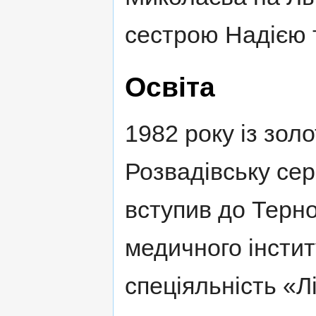
сестрою Надією 
Освіта
1982 року із зол
Розвадівську сер
вступив до Терн
медичного інстит
спеціяльність «Л