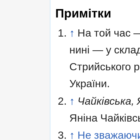
Примітки
↑
На той час 
нині — у скла
Стрийського р
України.
↑
Чайківська, 
Яніна Чайківс
↑
Не зважаючи