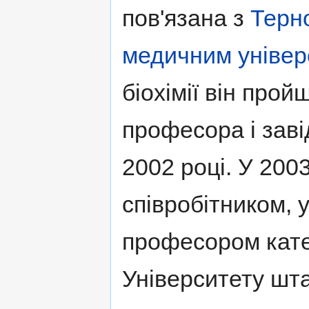
пов'язана з
Терн
медичним універ
біохімії він про
професора і заві
2002 році. У 20
співробітником,
професором катедр
Університету шт