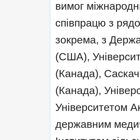
вимог міжнародн
співпрацю з рядо
зокрема, з Держ
(США), Універси
(Канада), Саска
(Канада), Універ
Університетом Ак
державним медич