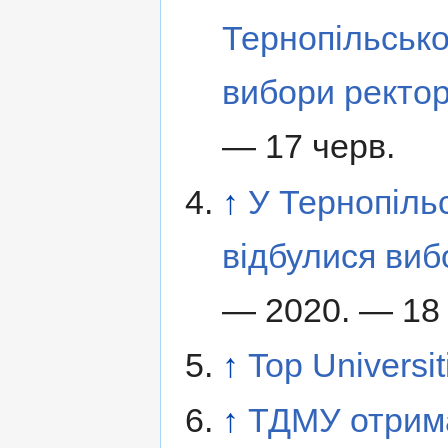
Тернопільсько
вибори ректо
— 17 черв.
↑
У Тернопіль
відбулися виб
— 2020. — 18 
↑
Top Universit
↑
ТДМУ отрима