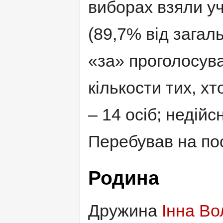
виборах взяли уч
(89,7% від загаль
«за» проголосува
кількости тих, хт
– 14 осіб; недій
Перебував на пос
Родина
Дружина
Інна В