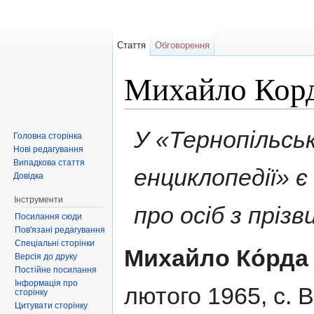
Стаття
Обговорення
Михайло Кор
Перейти до:
навігація
,
пошук
У «Тернопільськ
Головна сторінка
Нові редагування
Випадкова стаття
енциклопедії» 
Довідка
Інструменти
про осіб з пріз
Посилання сюди
Пов'язані редагування
Спеціальні сторінки
Михайло Ко́рда
Версія до друку
Постійне посилання
Інформація про
лютого 1965, с. 
сторінку
Цитувати сторінку