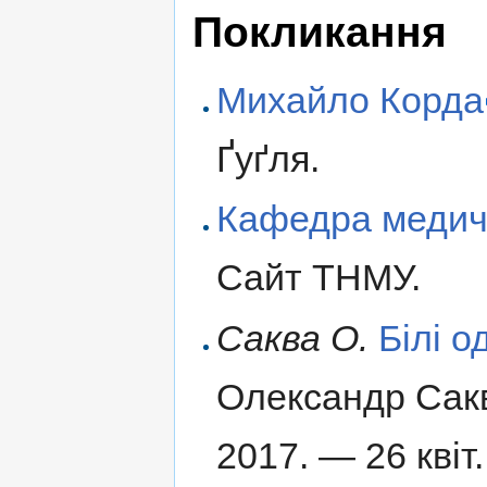
Покликання
Михайло Корда
Ґуґля.
Кафедра медичн
Сайт ТНМУ.
Саква О.
Білі о
Олександр Сакв
2017. — 26 квіт.