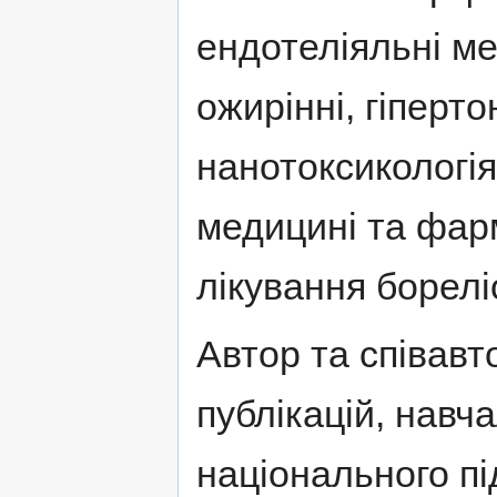
ендотеліяльні ме
ожирінні, гіперто
нанотоксикологія
медицині та фарм
лікування борелі
Автор та співавт
публікацій, навч
національного пі