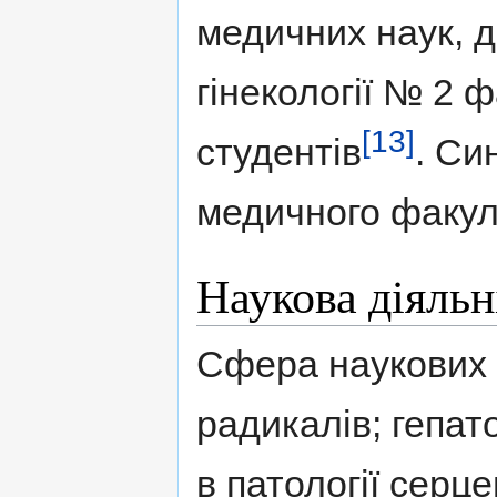
медичних наук, д
гінекології № 2 
[13]
студентів
. Си
медичного факу
Наукова діяльн
Сфера наукових і
радикалів; гепат
в патології серц