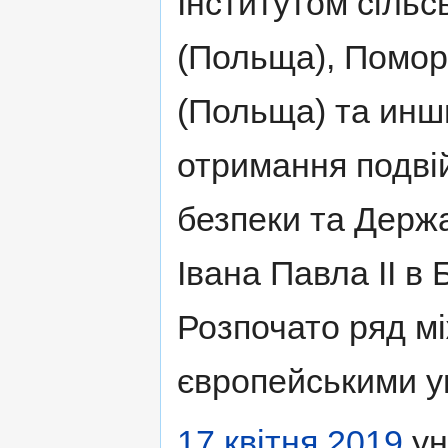
Інститутом сільс
(Польща), Помор
(Польща) та инш
отримання подві
безпеки та Держ
Івана Павла ІІ в 
Розпочато ряд мі
європейськими у
17 квітня
2019
ун