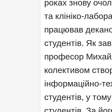
роках знову очол
та клініко-лабор
працював декано
студентів. Як зав
професор Михайл
колективом ство
інформаційно-тех
студентів, у том
студентів. За йо