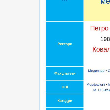
ме
* * *
Петро 
198
Ректори
Ковал
Медичний
•
С
Факультети
Морфології
•
ННІ
М. П. Ска
Катедри