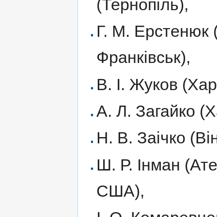
(Тернопіль),
Г. М. Ерстенюк 
Франківськ),
В. І. Жуков (Хар
А. Л. Загайко (Х
Н. В. Заічко (Ві
Ш. Р. Інман (Ат
США),