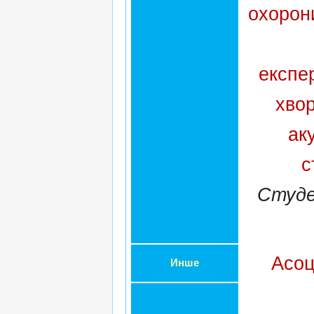
охорони
експе
хво
ак
с
Студе
Асоц
Инше