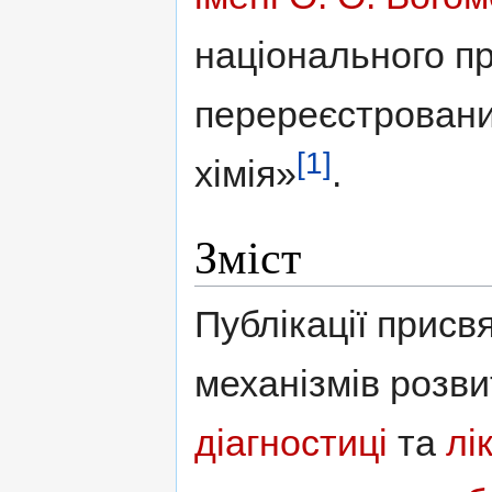
національного пр
перереєстровани
[1]
хімія»
.
Зміст
Публікації прис
механізмів розв
діагностиці
та
лі