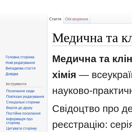
Стаття
Обговорення
Медична та кл
Перейти до:
навігація
,
пошук
Медична та клін
Головна сторінка
Нові редагування
Випадкова стаття
хімія
— всеукраї
Довідка
Інструменти
науково-практи
Посилання сюди
Пов'язані редагування
Спеціальні сторінки
Свідоцтво про д
Версія до друку
Постійне посилання
Інформація про
реєстрацію: сері
сторінку
Цитувати сторінку