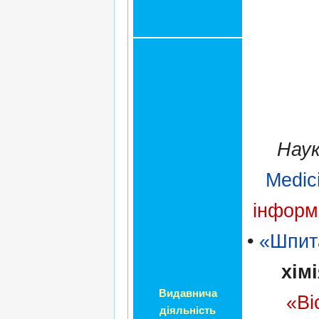
Наук
Medic
інформ
•
«Шпита
хім
Видавнича
«Ві
діяльність