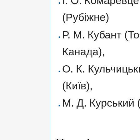
І. О. Комаревц
(Рубіжне)
Р. М. Кубант (Т
Канада),
О. К. Кульчицьк
(Київ),
М. Д. Курський (