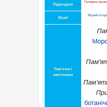
Головна орган
Підрозділи
Музей істор
Музеї
Па
Морф
Пам'ят
Пам'ятки і
пам'ятники
Пам'ят
При
ботаніч