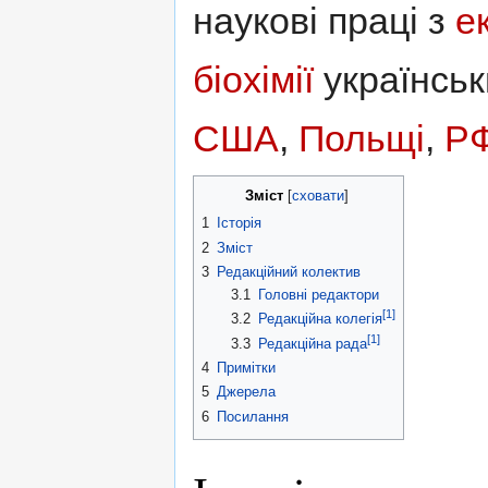
наукові праці з
е
біохімії
українськи
США
,
Польщі
,
Р
Зміст
[
сховати
]
1
Історія
2
Зміст
3
Редакційний колектив
3.1
Головні редактори
[1]
3.2
Редакційна колегія
[1]
3.3
Редакційна рада
4
Примітки
5
Джерела
6
Посилання