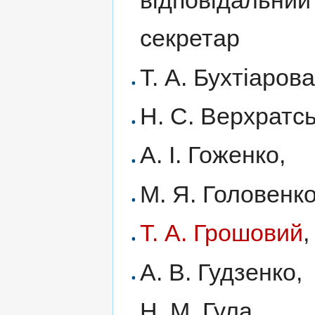
відповідальний
секретар
Т. А. Бухтіарова
Н. С. Верхратсь
А. І. Гоженко,
М. Я. Головенко
Т. А. Грошовий
,
А. В. Гудзенко,
Н. М. Гула,