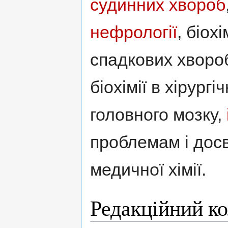
судинних хвороб
нефрології
, біохі
спадкових хвороб
біохімії в хірургіч
головного мозку,
проблемам і досв
медичної хімії.
Редакційний к