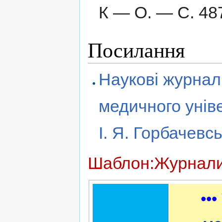
К — О.
— С. 48
Посилання
Наукові журнал
медичного уніве
І. Я. Горбачевс
Шаблон:Журнали 
•••