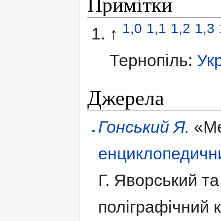
Примітки
1,0
1,1
1,2
1,3
↑
Тернопіль:
Ук
Джерела
Гонський Я.
«Ме
енциклопедичн
Г. Яворський та
поліграфічний 