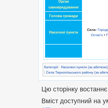
Орган
самоврядування
Голова громади
Села:
Город
Населені пункти
Остап'є
•
П
Категорії
:
Населені пункти (за абеткою)
Села Тернопільського району (за абет
Цю сторінку востаннє 
Вміст доступний на 