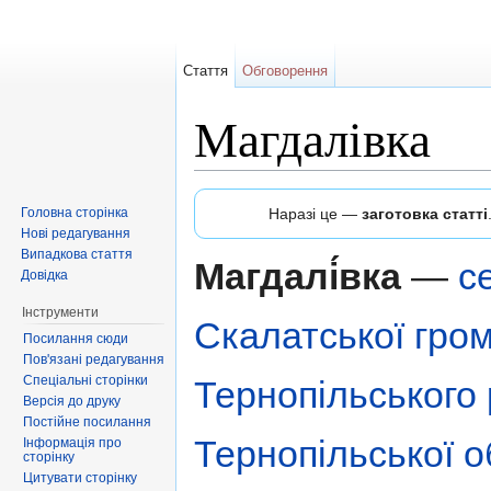
Стаття
Обговорення
Магдалівка
Перейти до:
навігація
,
пошук
Головна сторінка
Наразі це —
заготовка статті
Нові редагування
Випадкова стаття
Магдалі́вка
—
с
Довідка
Інструменти
Скалатської гро
Посилання сюди
Пов'язані редагування
Спеціальні сторінки
Тернопільського
Версія до друку
Постійне посилання
Тернопільської 
Інформація про
сторінку
Цитувати сторінку