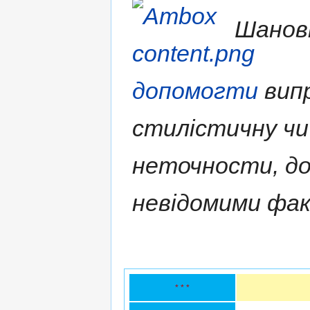
Шановн
допомогти
випр
стилістичну чи
неточности, д
невідомими фа
* * *