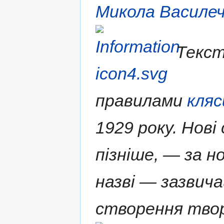
Микола Василе
Текст
правилами
кляс
1929 року. Нові
пізніше, — за н
назві — зазвича
створення твор