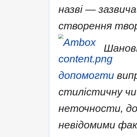
назві — зазвича
створення твор
Шановн
допомогти
випр
стилістичну чи
неточности, д
невідомими фа