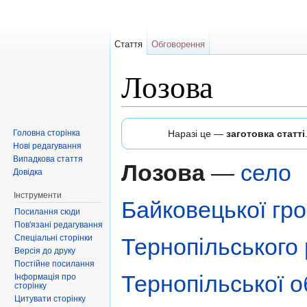
Стаття
Обговорення
Лозова
Перейти до:
навігація
,
пошук
Головна сторінка
Наразі це —
заготовка статті
Нові редагування
Випадкова стаття
Лозова
—
село
Довідка
Інструменти
Байковецької гр
Посилання сюди
Пов'язані редагування
Спеціальні сторінки
Тернопільського
Версія до друку
Постійне посилання
Тернопільської 
Інформація про
сторінку
Цитувати сторінку