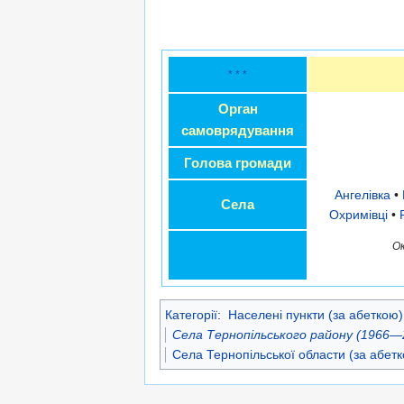
* * *
Орган
самоврядування
Голова громади
Ангелівка
•
Села
Охримівці
•
Ок
Категорії
:
Населені пункти (за абеткою)
Села Тернопільського району (1966—
Села Тернопільської области (за абет