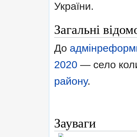
України.
Загальні відом
До
адмінреформ
2020
— село кол
району
.
Зауваги