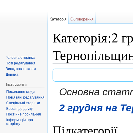
Категорія
Обговорення
Категорія:2 г
Тернопільщин
Головна сторінка
Нові редагування
Перейти до:
навігація
,
пошук
Випадкова стаття
Довідка
Інструменти
Основна стаття
Посилання сюди
Пов'язані редагування
Спеціальні сторінки
2 грудня на Т
Версія до друку
Постійне посилання
Інформація про
сторінку
Підкатегорії