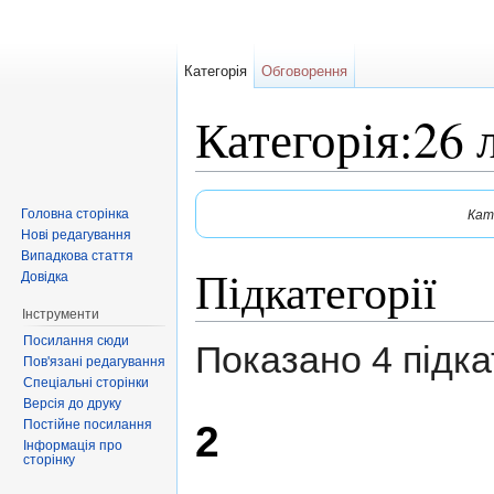
Категорія
Обговорення
Категорія:26 
Перейти до:
навігація
,
пошук
Головна сторінка
Кате
Нові редагування
Випадкова стаття
Підкатегорії
Довідка
Інструменти
Посилання сюди
Показано 4 підкат
Пов'язані редагування
Спеціальні сторінки
Версія до друку
Постійне посилання
2
Інформація про
сторінку