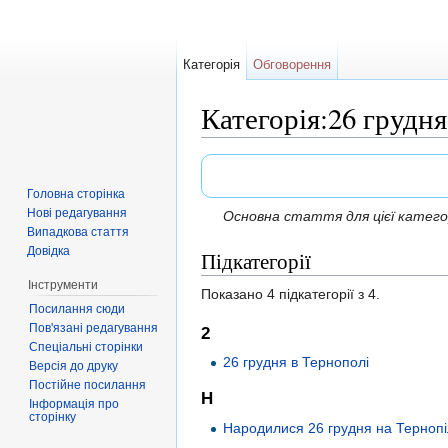
Категорія
Обговорення
Категорія:26 грудн
Перейти до:
навігація
,
пошук
Головна сторінка
Нові редагування
Основна стаття для цієї катего
Випадкова стаття
Довідка
Підкатегорії
Інструменти
Показано 4 підкатегорії з 4.
Посилання сюди
Пов'язані редагування
2
Спеціальні сторінки
26 грудня в Тернополі
Версія до друку
Постійне посилання
Н
Інформація про
сторінку
Народилися 26 грудня на Терноп