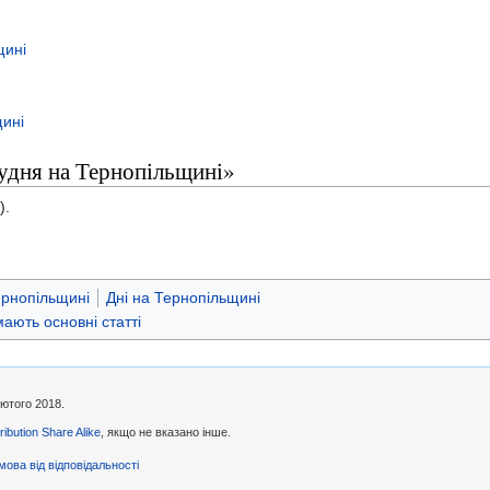
щині
щині
рудня на Тернопільщині»
).
ернопільщині
Дні на Тернопільщині
 мають основні статті
лютого 2018.
ibution Share Alike
, якщо не вказано інше.
мова від відповідальності