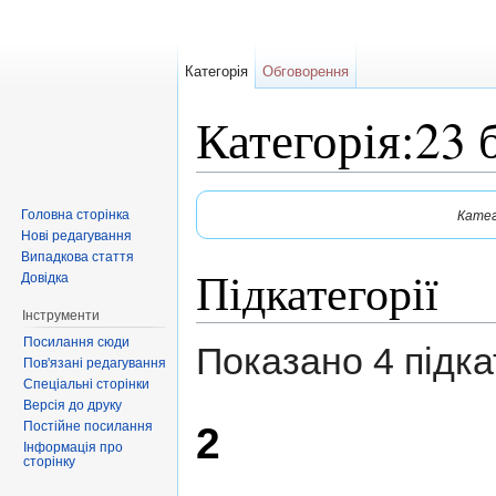
Категорія
Обговорення
Категорія:23 
Перейти до:
навігація
,
пошук
Головна сторінка
Катег
Нові редагування
Випадкова стаття
Підкатегорії
Довідка
Інструменти
Посилання сюди
Показано 4 підкат
Пов'язані редагування
Спеціальні сторінки
Версія до друку
Постійне посилання
2
Інформація про
сторінку