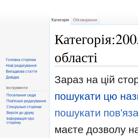
Категорія
Обговорення
Категорія:200
області
Головна сторінка
Нові редагування
Перейти до:
навігація
,
пошук
Випадкова стаття
Зараз на цій сто
Довідка
Інструменти
пошукати цю наз
Посилання сюди
Пов'язані редагування
Спеціальні сторінки
пошукати пов'яза
Версія до друку
Інформація про
сторінку
маєте дозволу на