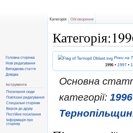
Категорія
Обговорення
Категорія:19
Перейти до:
навігація
,
пошук
Роки на 
Головна сторінка
Нові редагування
•
1997
•
1
1996
Випадкова стаття
Довідка
Основна статт
Інструменти
Посилання сюди
категорії:
1996
Пов'язані редагування
Спеціальні сторінки
Версія до друку
Тернопільщин
Постійне посилання
Інформація про
сторінку