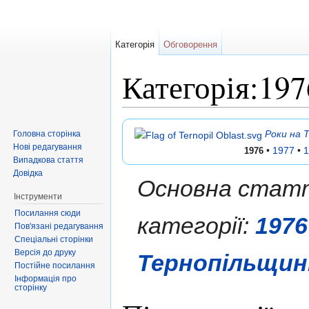
Категорія
Обговорення
Категорія:19
Перейти до:
навігація
,
пошук
Роки на 
Головна сторінка
Нові редагування
•
1977
•
1
1976
Випадкова стаття
Довідка
Основна статт
Інструменти
Посилання сюди
категорії:
1976
Пов'язані редагування
Спеціальні сторінки
Версія до друку
Тернопільщин
Постійне посилання
Інформація про
сторінку