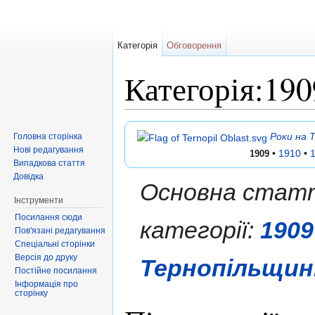
Категорія
Обговорення
Категорія:19
Перейти до:
навігація
,
пошук
Роки на 
Головна сторінка
Нові редагування
•
1910
•
1909
Випадкова стаття
Довідка
Основна статт
Інструменти
Посилання сюди
категорії:
1909
Пов'язані редагування
Спеціальні сторінки
Версія до друку
Тернопільщин
Постійне посилання
Інформація про
сторінку