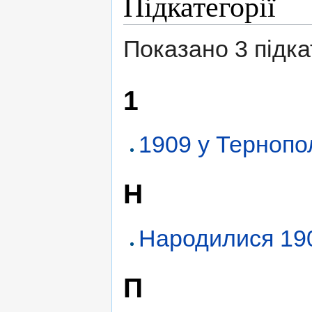
Підкатегорії
Показано 3 підкат
1
1909 у Тернопо
Н
Народилися 190
П