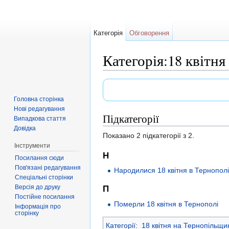
Категорія
Обговорення
Категорія:18 квітня
Перейти до:
навігація
,
пошук
Головна сторінка
Нові редагування
Підкатегорії
Випадкова стаття
Довідка
Показано 2 підкатегорії з 2.
Інструменти
Н
Посилання сюди
Пов'язані редагування
Народилися 18 квітня в Тернопол
Спеціальні сторінки
Версія до друку
П
Постійне посилання
Померли 18 квітня в Тернополі
Інформація про
сторінку
Категорії
:
18 квітня на Тернопільщи