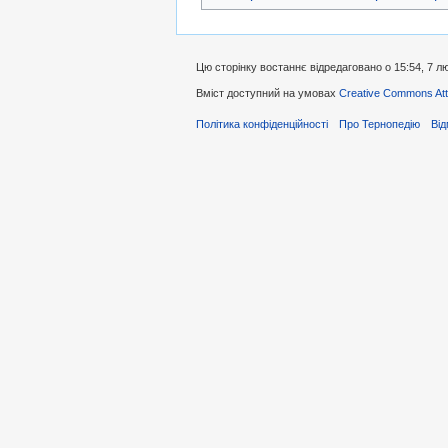
Цю сторінку востаннє відредаговано о 15:54, 7 л
Вміст доступний на умовах
Creative Commons Attr
Політика конфіденційності
Про Тернопедію
Від