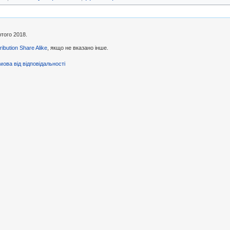
ютого 2018.
ibution Share Alike
, якщо не вказано інше.
мова від відповідальності