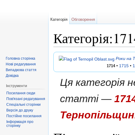
Категорія
Обговорення
Категорія:17
Перейти до:
навігація
,
пошук
Роки на 
Головна сторінка
Нові редагування
•
1715
•
1
1714
Випадкова стаття
Довідка
Ця категорія н
Інструменти
Посилання сюди
статті —
171
Пов'язані редагування
Спеціальні сторінки
Версія до друку
Тернопільщин
Постійне посилання
Інформація про
сторінку