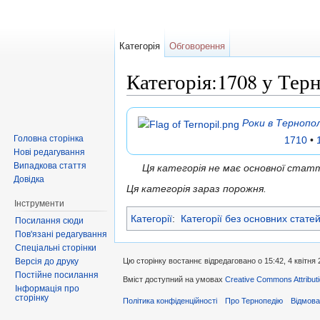
Категорія
Обговорення
Категорія:1708 у Тер
Перейти до:
навігація
,
пошук
Роки в Тернопол
Головна сторінка
1710
•
Нові редагування
Випадкова стаття
Ця категорія не має основної ста
Довідка
Ця категорія зараз порожня.
Інструменти
Категорії
:
Категорії без основних стате
Посилання сюди
Пов'язані редагування
Спеціальні сторінки
Версія до друку
Цю сторінку востаннє відредаговано о 15:42, 4 квітня 
Постійне посилання
Вміст доступний на умовах
Creative Commons Attributi
Інформація про
сторінку
Політика конфіденційності
Про Тернопедію
Відмова