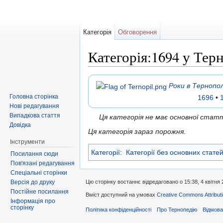
Категорія
Обговорення
Категорія:1694 у Тер
Перейти до:
навігація
,
пошук
Роки в Тернопол
Головна сторінка
1696
•
Нові редагування
Випадкова стаття
Ця категорія не має основної ста
Довідка
Ця категорія зараз порожня.
Інструменти
Категорії
:
Категорії без основних стате
Посилання сюди
Пов'язані редагування
Спеціальні сторінки
Версія до друку
Цю сторінку востаннє відредаговано о 15:38, 4 квітня 
Постійне посилання
Вміст доступний на умовах
Creative Commons Attributi
Інформація про
сторінку
Політика конфіденційності
Про Тернопедію
Відмова