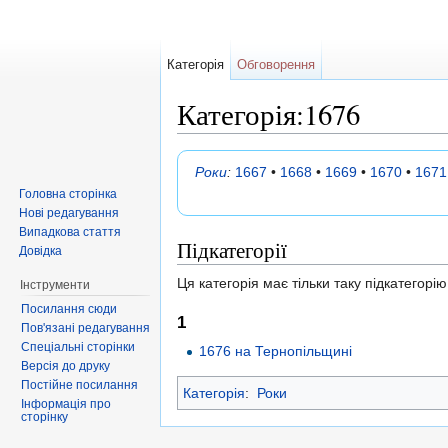
Категорія
Обговорення
Категорія:1676
Перейти до:
навігація
,
пошук
Роки
:
1667
•
1668
•
1669
•
1670
•
1671
Головна сторінка
Нові редагування
Випадкова стаття
Підкатегорії
Довідка
Ця категорія має тільки таку підкатегорію
Інструменти
Посилання сюди
1
Пов'язані редагування
Спеціальні сторінки
1676 на Тернопільщині
Версія до друку
Постійне посилання
Категорія
:
Роки
Інформація про
сторінку