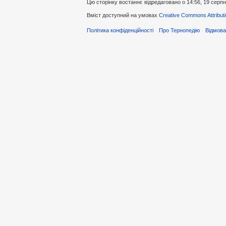
Цю сторінку востаннє відредаговано о 14:56, 19 серпн
Вміст доступний на умовах
Creative Commons Attributi
Політика конфіденційності
Про Тернопедію
Відмова